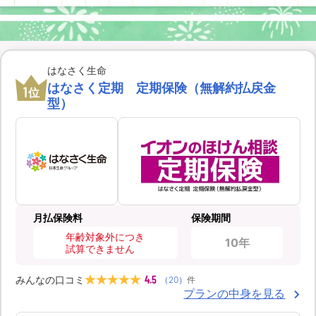
はなさく生命
はなさく定期 定期保険（無解約払戻金
1
位
型）
月払保険料
保険期間
年齢対象外につき
10年
試算できません
4.5
みんなの口コミ
（
20
）
件
プランの中身を見る