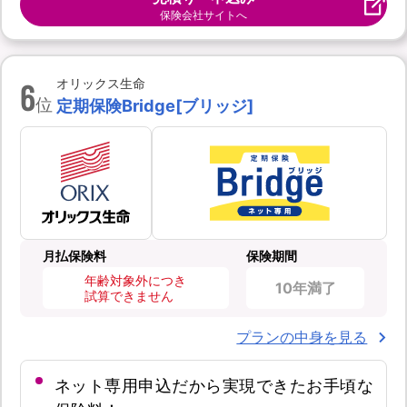
保険会社サイトへ
6
オリックス生命
位
定期保険Bridge[ブリッジ]
月払保険料
保険期間
年齢対象外につき
10年満了
試算できません
プランの中身を見る
ネット専用申込だから実現できたお手頃な