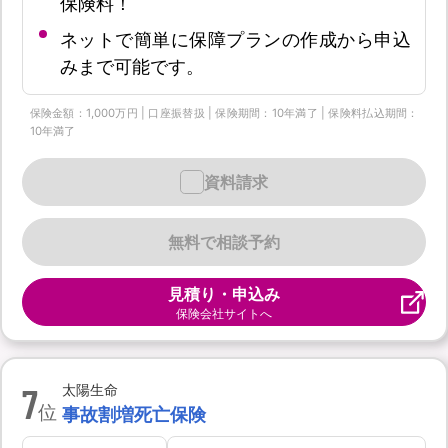
保険料！
ネットで簡単に保障プランの作成から申込
みまで可能です。
保険金額：1,000万円 | 口座振替扱 | 保険期間：10年満了 | 保険料払込期間：
10年満了
資料請求
無料で相談予約
見積り・申込み
保険会社サイトへ
7
太陽生命
位
事故割増死亡保険