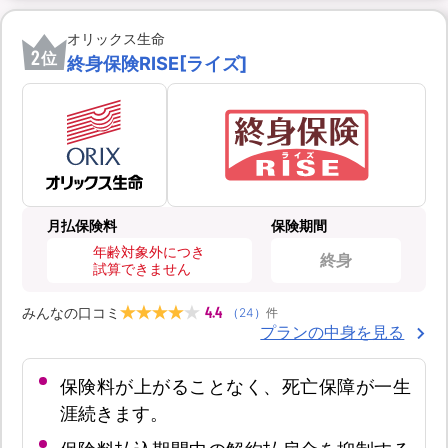
オリックス生命
2
位
終身保険RISE[ライズ]
月払保険料
保険期間
年齢対象外につき
終身
試算できません
4.4
みんなの口コミ
（
24
）
件
プランの中身を見る
保険料が上がることなく、死亡保障が一生
涯続きます。