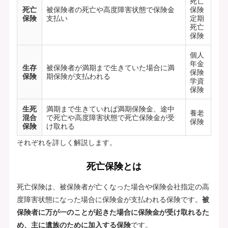
死亡
死亡
被保険者の死亡や高度障害状態で保険金
保険
保険
支払い
定期
死亡
保険
個人
年金
生存
被保険者が満期まで生きていた場合に満
保険
保険
期保険が支払われる
学資
保険
生死
満期まで生きていれば満期保険金、途中
養老
混合
で死亡や高度障害状態で死亡保険金が受
保険
保険
け取れる
それぞれを詳しく解説します。
死亡保険とは
死亡保険は、被保険者が亡くなった場合や保険会社指定の高
度障害状態になった場合に保険金が支払われる保険です。
被
保険者に万が一のことが起きた場合に保険金が受け取れるた
め、主に遺族のために加入する保険
です。