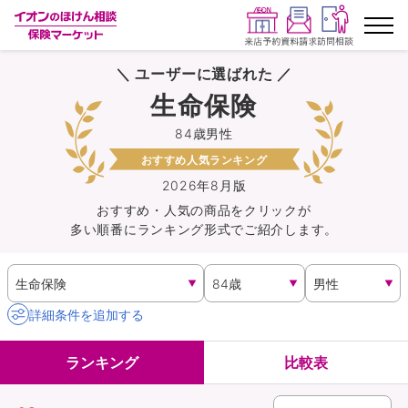
＼ ユーザーに選ばれた ／
ランキングから探す
生命保険
84歳男性
保険を比較する
おすすめ人気ランキング
保険会社から探す
2026年8月版
おすすめ・人気の商品を
クリック
が
多い順番にランキング形式でご紹介します。
イオンカード会員さま専用保険
キャンペーン一覧
詳細条件を追加する
コラム
ランキング
比較表
イオングループ従業員さま向け