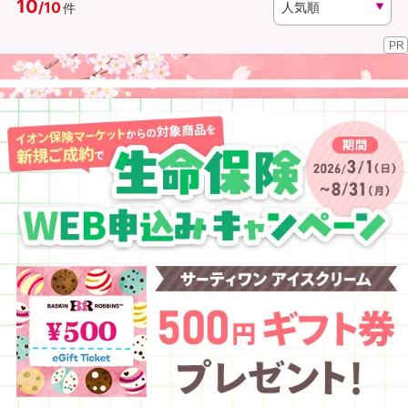
10
/
10
件
PR
資料請求
訪問相談
（無料）
（無料）
イオンカード会員さま専用保険