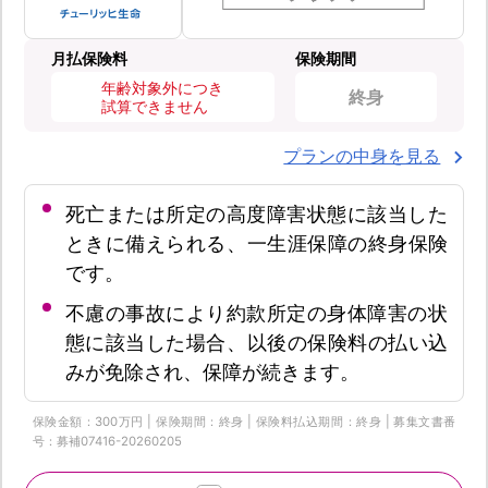
月払保険料
保険期間
年齢対象外につき
終身
試算できません
プランの中身を見る
死亡または所定の高度障害状態に該当した
ときに備えられる、一生涯保障の終身保険
です。
不慮の事故により約款所定の身体障害の状
態に該当した場合、以後の保険料の払い込
みが免除され、保障が続きます。
保険金額：300万円 | 保険期間：終身 | 保険料払込期間：終身 | 募集文書番
号：募補07416-20260205