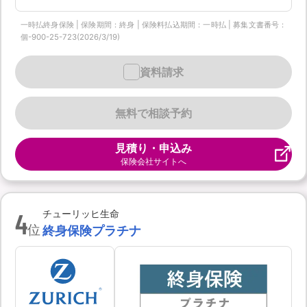
一時払終身保険 | 保険期間：終身 | 保険料払込期間：一時払 | 募集文書番号：
個-900-25-723(2026/3/19)
資料請求
無料で相談予約
見積り・申込み
保険会社サイトへ
4
チューリッヒ生命
位
終身保険プラチナ