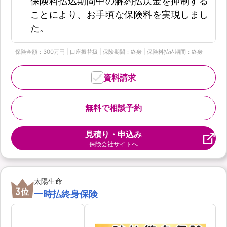
保険料払込期間中の解約払戻金を抑制する
ことにより、お手頃な保険料を実現しまし
た。
保険金額：300万円 | 口座振替扱 | 保険期間：終身 | 保険料払込期間：終身
資料請求
無料で相談予約
見積り・申込み
保険会社サイトへ
太陽生命
3
位
一時払終身保険