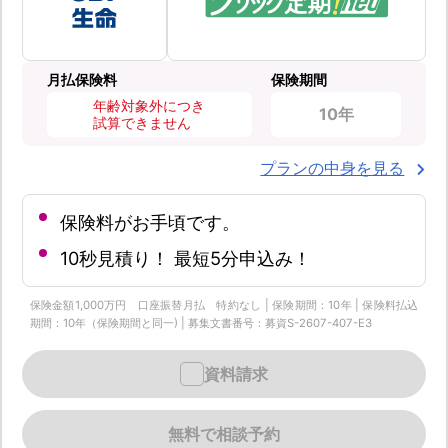
月払保険料
保険期間
年齢対象外につき
10年
試算できません
プランの中身を見る
保険料がお手頃です。
10秒見積り！ 最短5分申込み！
保険金額1,000万円 口座振替月払 特約なし | 保険期間：10年 | 保険料払込
期間：10年（保険期間と同一) | 募集文書番号：募資S-2607-407-E3
資料請求
無料で相談予約