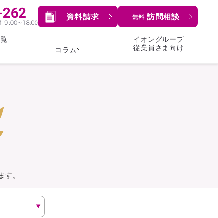
資料請求
訪問相談
無料
一覧
イオングループ
従業員さま向け
コラム
女性
険
険
就業不能保険
就業不能保険
暮らし
険
介護・認知症保険
持病がある方向け
症保険
生命保険
コラム全てを見る
方向け
イオンカード会員さま
専用保険（生命保険）
ます。
総合ランキングを見る
傷害保険