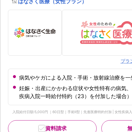
位
はなさく医療（女性プラン）
プラ
病気やケガによる入院・手術・放射線治療を一
妊娠・出産にかかわる症状や女性特有の病気、
疾病入院一時給付特約（23）を付加した場合）
入院給付日額:5,000円 ｜60日型｜手術Ⅱ型｜先進医療特約付加 | 女性疾病入院一
資料請求