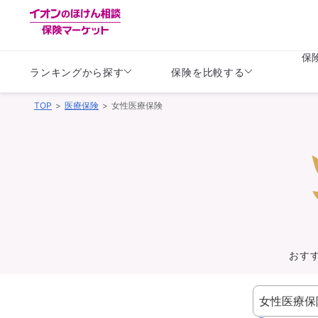
保
ランキングから探す
保険を比較する
TOP
医療保険
女性医療保険
生命保険
生命保険
保険（医療保険）
保険（自動車保険）
生命保険
生命保険
医療保険
医療保険
健康
子供
学資保険
定期保険
定期保険
終身保険
持病がある方向け
個人年金保険
持病がある方向け
生命保険
持病がある方向け
医療保険
がん保険
おす
損害保険
損害保険
自動車保険
自動車保険
バイク保険