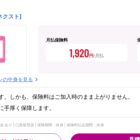
ネクスト]
月払保険料
1,920
円
ンの中身を見る
す。しかも、保険料はご加入時のまま上がりません。
に手厚く保障します。
付金:あり | 口座振替扱 | 保険期間：終身 | 保険料払込期間：終身
見積