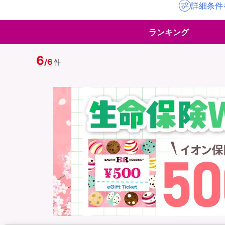
詳細条件
地震保険
ペット保険
ランキング
イオンカード会員さ
スマホ保険
専用保険（損害保険
6
/
6
件