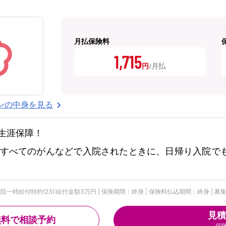
月払保険料
1,715
円
ンの中身を見る
生涯保障！
すべてのがんなどで入院されたときに、日帰り入院で
時給付特約(23):給付金額3万円 | 保険期間：終身 | 保険料払込期間：終身 | 募集文書
見積
無料で相談予約
保