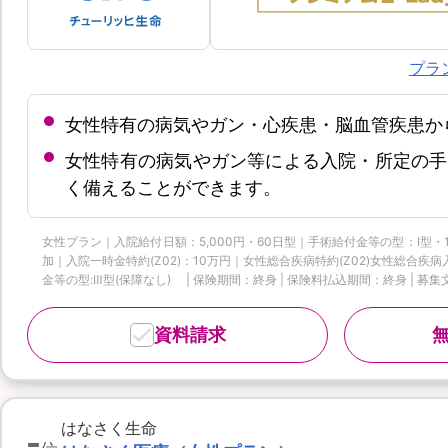
プラ
女性特有の病気やガン・心疾患・脳血管疾患か
女性特有の病気やガン等による入院・所定の手
く備えることができます。
女性プラン｜入院給付日額：5,000円・60日型｜手術給付金等の型：Ⅰ型・
加｜入院一時金特約(Z02)：10万円｜女性総合疾病特約(Z02)女性総合
金等の型:Ⅲ型(保障なし) | 保険期間：終身 | 保険料払込期間：終身 | 募集文書
資料請求
-
はなさく生命