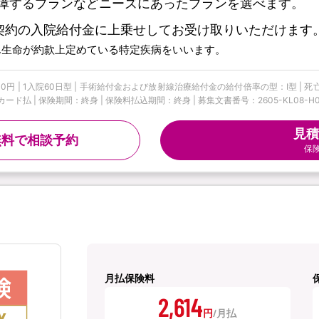
障するプランなどニーズにあったプランを選べます。
契約の入院給付金に上乗せしてお受け取りいただけます
ん生命が約款上定めている特定疾病をいいます。
円 | 1入院60日型 | 手術給付金および放射線治療給付金の給付倍率の型：I型 | 死
払 | 保険期間：終身 | 保険料払込期間：終身 | 募集文書番号：2605-KL08-H00
見積
無料で相談予約
保
月払保険料
2,614
円