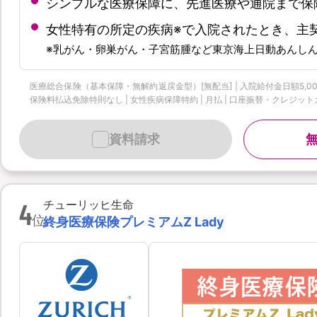
シンプルな医療保障に、先進医療や通院まで保
女性特有の所定の疾病※で入院されたとき、主
※乳がん・卵巣がん・子宮筋腫など東京海上日動あんし
医療総合保険（基本保障・無解約返戻金型）[無配当] | 入院給付金日額5,000
保険料払込免除特則なし | 女性疾病保障特約 | 月払 | 口座振替・クレジットカード
資料請求
4
チューリッヒ生命
位
終身医療保険プレミアムZ Lady