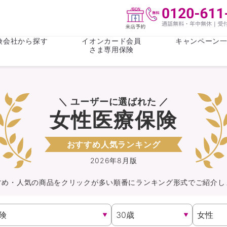
険会社から探す
イオンカード会員
キャンペーン
さま専用保険
保険(その他)
お金
＼ ユーザーに選ばれた ／
がん保険
がん保険
女性医療保
女性医療保
女性医療保険
ライフステージ
心配事
終身保険
収入保障保
収入保障保険
介護・認知
おすすめ人気ランキング
持病がある方向け
持病がある
2026年8月版
医療保険
がん保険
すめ・人気の商品を
クリック
が
多い順番にランキング形式でご紹介し
自転車保険
火災保険