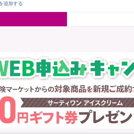
を追加する
国内旅行保険
海外旅行保
ま
WAON POINT還元型保険
）