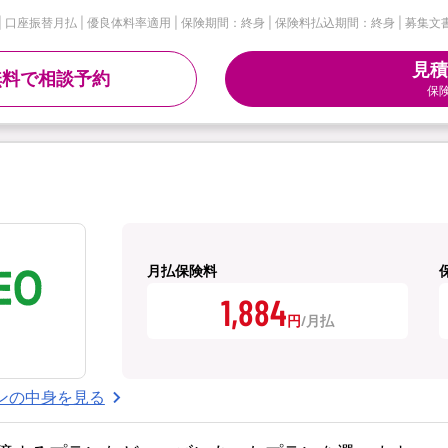
| 口座振替月払 | 優良体料率適用 | 保険期間：終身 | 保険料払込期間：終身 | 募集文書
見積
無料で相談予約
保
月払保険料
1,884
円
ンの中身を見る