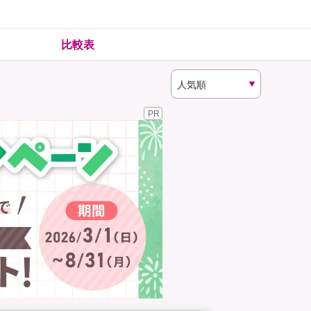
険
ゴルファー保険
比較表
PR