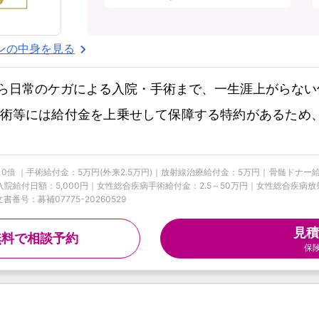
ンの中身を見る
ら日常のケガによる入院・手術まで、一生涯上がらない
術等には給付金を上乗せして保障する特約があるため
10倍 ｜手術給付金：5万円(外来2.5万円)｜放射線治療給付金：5万円｜骨髄ドナ
疾病入院給付日額：5,000円｜女性総合疾病手術給付金：2.5～50万円｜女性総合疾
番号：募補07775-20260529
見積
無料で相談予約
保