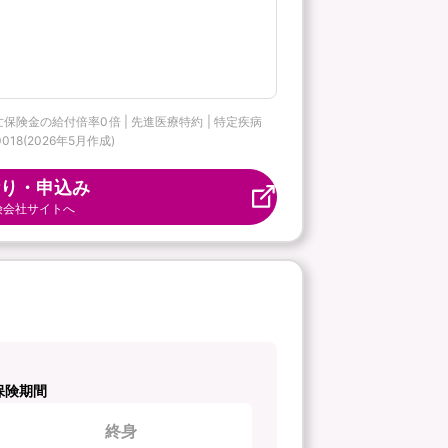
。
亡保険金の給付倍率0倍 | 先進医療特約 | 特定疾病
18(2026年5月作成)
り・申込み
険会社サイトへ
保険期間
終身