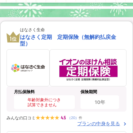
はなさく生命
はなさく定期 定期保険（無解約払戻金
1
位
型）
月払保険料
保険期間
年齢対象外につき
10年
試算できません
4.5
みんなの口コミ
（
20
）
件
プランの中身を見る