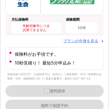
月払保険料
保険期間
年齢対象外につき
10年
試算できません
プランの中身を見る
保険料がお手頃です。
10秒見積り！ 最短5分申込み！
保険金額1,000万円 口座振替月払 特約なし | 保険期間：10年 | 保険料払込
期間：10年（保険期間と同一) | 募集文書番号：募資S-2607-407-E3
資料請求
無料で相談予約