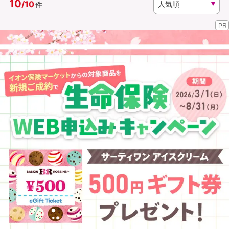
10
/
10
件
PR
資料請求
訪問相談
（無料）
（無料）
イオンカード会員さま専用保険