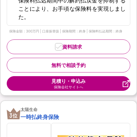
保険料払込期間中の解約払戻金を抑制する
ことにより、お手頃な保険料を実現しまし
た。
保険金額：300万円 | 口座振替扱 | 保険期間：終身 | 保険料払込期間：終身
資料請求
無料で相談予約
見積り・申込み
保険会社サイトへ
太陽生命
3
位
一時払終身保険