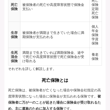
死亡
死亡
被保険者の死亡や高度障害状態で保険金
保険
保険
支払い
定期
死亡
保険
個人
年金
生存
被保険者が満期まで生きていた場合に満
保険
保険
期保険が支払われる
学資
保険
生死
満期まで生きていれば満期保険金、途中
養老
混合
で死亡や高度障害状態で死亡保険金が受
保険
保険
け取れる
それぞれを詳しく解説します。
死亡保険とは
死亡保険は、被保険者が亡くなった場合や保険会社指定の高
度障害状態になった場合に保険金が支払われる保険です。
被
保険者に万が一のことが起きた場合に保険金が受け取れるた
め、主に遺族のために加入する保険
です。