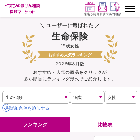
＼ ユーザーに選ばれた ／
ランキングから探す
生命保険
15歳女性
保険を比較する
おすすめ人気ランキング
保険会社から探す
2026年8月版
おすすめ・人気の商品を
クリック
が
多い順番にランキング形式でご紹介します。
イオンカード会員さま専用保険
キャンペーン一覧
詳細条件を追加する
コラム
ランキング
比較表
イオングループ従業員さま向け