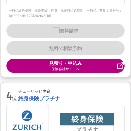
一時払終身保険 | 保険期間：終身 | 保険料払込期間：一時払 | 募集文書番号：
個-900-25-723(2026/3/19)
資料請求
無料で相談予約
見積り・申込み
保険会社サイトへ
4
チューリッヒ生命
位
終身保険プラチナ