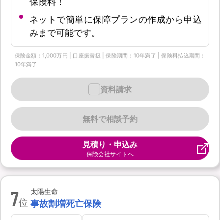
保険料！
ネットで簡単に保障プランの作成から申込
みまで可能です。
保険金額：1,000万円 | 口座振替扱 | 保険期間：10年満了 | 保険料払込期間：
10年満了
資料請求
無料で相談予約
見積り・申込み
保険会社サイトへ
7
太陽生命
位
事故割増死亡保険