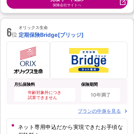
保険会社サイトへ
6
オリックス生命
位
定期保険Bridge[ブリッジ]
月払保険料
保険期間
年齢対象外につき
10年満了
試算できません
プランの中身を見る
ネット専用申込だから実現できたお手頃な