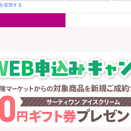
を追加する
国内旅行保険
海外旅行保
ま
WAON POINT還元型保険
）