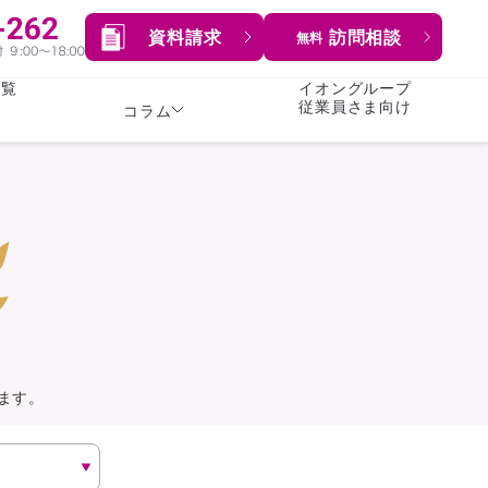
資料請求
訪問相談
無料
一覧
イオングループ
従業員さま向け
コラム
女性
険
険
就業不能保険
就業不能保険
暮らし
険
介護・認知症保険
持病がある方向け
症保険
生命保険
コラム全てを見る
方向け
イオンカード会員さま
専用保険（生命保険）
ます。
総合ランキングを見る
傷害保険