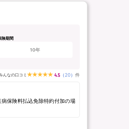
保険期間
10年
4.5
（
20
）
件
みんなの口コミ
疾病保険料払込免除特約付加の場