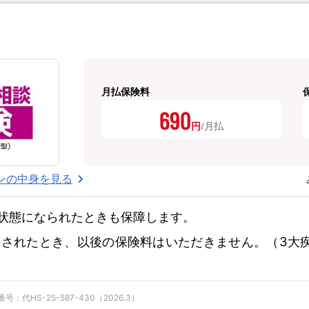
月払保険料
690
円
ンの中身を見る
状態になられたときも保障します。
されたとき、以後の保険料はいただきません。（3大
：代HS-25-587-430（2026.3）