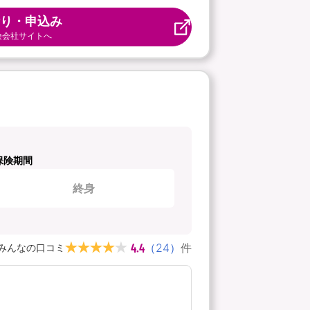
り・申込み
険会社サイトへ
保険期間
終身
4.4
（
24
）
件
みんなの口コミ