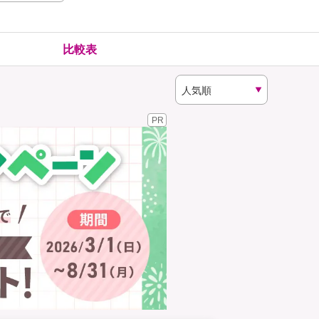
険
ゴルファー保険
比較表
PR