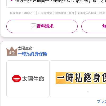
保険料払込期間中の解約払戻金を抑制すること
保険金額：300万円 | 口座振替扱 | 保険期間：終身 | 保険料払込期間：終身
資料請求
太陽生命
3
位
一時払終身保険
プラ