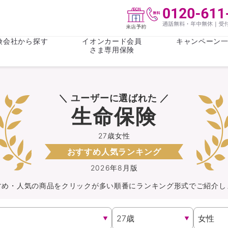
険会社から探す
イオンカード会員
キャンペーン
さま専用保険
保険(その他)
お金
＼ ユーザーに選ばれた ／
がん保険
がん保険
女性医療保
女性医療保
生命保険
ライフステージ
心配事
終身保険
収入保障保
収入保障保険
介護・認知
27歳女性
おすすめ人気ランキング
持病がある方向け
持病がある
医療保険
がん保険
2026年8月版
すめ・人気の商品を
クリック
が
多い順番にランキング形式でご紹介し
自転車保険
火災保険