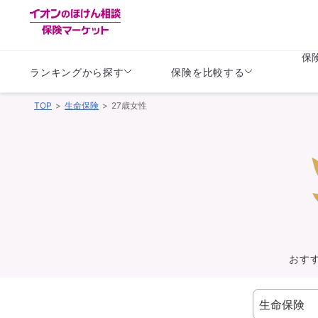
保
ランキングから探す
保険を比較する
TOP
生命保険
27歳女性
生命保険
生命保険
保険（医療保険）
保険（自動車保険）
生命保険
生命保険
医療保険
医療保険
健康
子供
学資保険
定期保険
定期保険
終身保険
持病がある方向け
個人年金保険
持病がある方向け
生命保険
持病がある方向け
医療保険
がん保険
おす
損害保険
損害保険
自動車保険
自動車保険
バイク保険