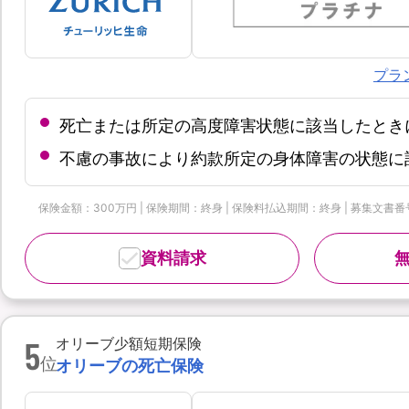
プラ
死亡または所定の高度障害状態に該当したとき
不慮の事故により約款所定の身体障害の状態に
保険金額：300万円 | 保険期間：終身 | 保険料払込期間：終身 | 募集文書番号：
資料請求
5
オリーブ少額短期保険
位
オリーブの死亡保険