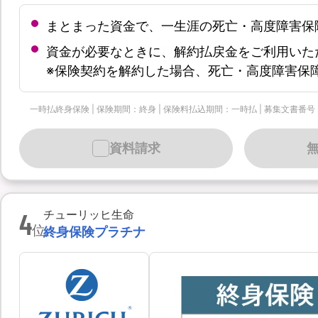
まとまった資金で、一生涯の死亡・高度障害保
資金が必要なときに、解約払戻金をご利用いた
※保険契約を解約した場合、死亡・高度障害保
一時払終身保険 | 保険期間：終身 | 保険料払込期間：一時払 | 募集文書番号：個-90
資料請求
4
チューリッヒ生命
位
終身保険プラチナ