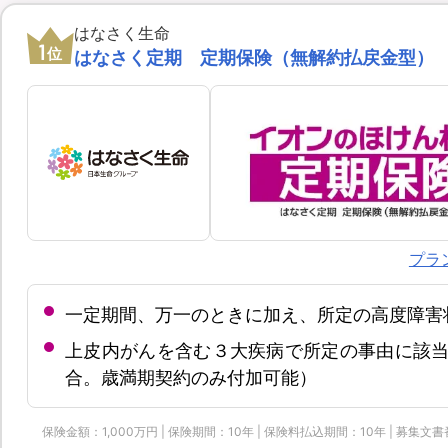
はなさく生命
1
位
はなさく定期 定期保険（無解約払戻金型）
プラ
一定期間、万一のときに加え、所定の高度障害
上皮内がんを含む３大疾病で所定の事由に該当
合。歳満期契約のみ付加可能）
保険金額：1,000万円 | 保険期間：10年 | 保険料払込期間：10年 | 募集文書番号