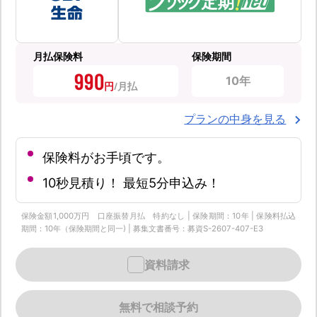
月払保険料
保険期間
990
10年
円
プランの中身を見る
保険料がお手頃です。
10秒見積り！ 最短5分申込み！
保険金額1,000万円 口座振替月払 特約なし | 保険期間：10年 | 保険料払込
期間：10年（保険期間と同一) | 募集文書番号：募資S-2607-407-E3
資料請求
無料で相談予約