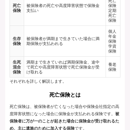
死亡
死亡
被保険者の死亡や高度障害状態で保険金
保険
保険
支払い
定期
死亡
保険
個人
年金
生存
被保険者が満期まで生きていた場合に満
保険
保険
期保険が支払われる
学資
保険
生死
満期まで生きていれば満期保険金、途中
養老
混合
で死亡や高度障害状態で死亡保険金が受
保険
保険
け取れる
それぞれを詳しく解説します。
死亡保険とは
死亡保険は、被保険者が亡くなった場合や保険会社指定の高
度障害状態になった場合に保険金が支払われる保険です。
被
保険者に万が一のことが起きた場合に保険金が受け取れるた
め、主に遺族のために加入する保険
です。