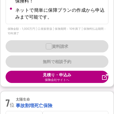
保険料！
ネットで簡単に保障プランの作成から申込
みまで可能です。
保険金額：1,000万円 | 口座振替扱 | 保険期間：10年満了 | 保険料払込期間：
10年満了
資料請求
無料で相談予約
見積り・申込み
保険会社サイトへ
7
太陽生命
位
事故割増死亡保険