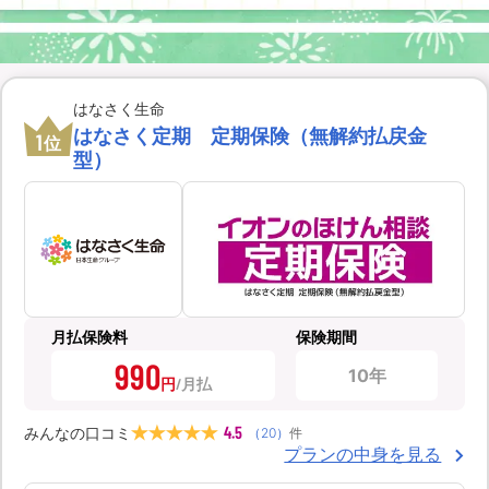
はなさく生命
はなさく定期 定期保険（無解約払戻金
1
位
型）
月払保険料
保険期間
990
10年
円
4.5
みんなの口コミ
（
20
）
件
プランの中身を見る