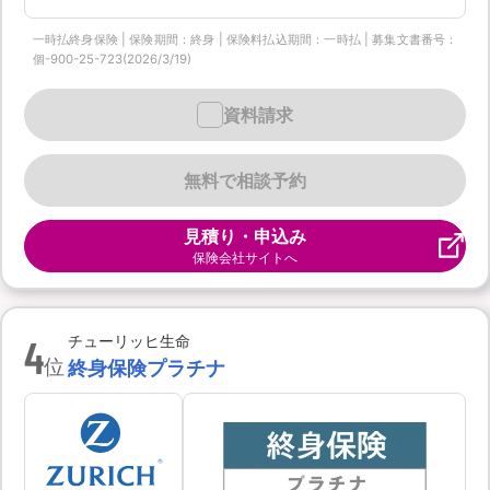
一時払終身保険 | 保険期間：終身 | 保険料払込期間：一時払 | 募集文書番号：
個-900-25-723(2026/3/19)
資料請求
無料で相談予約
見積り・申込み
保険会社サイトへ
4
チューリッヒ生命
位
終身保険プラチナ