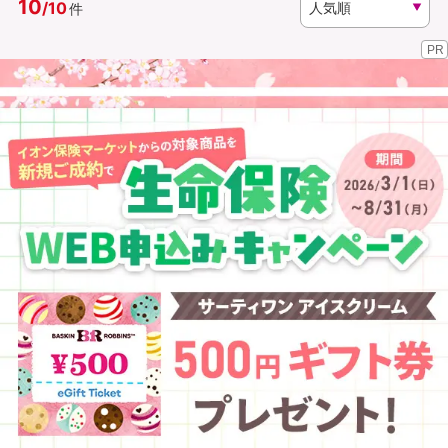
10
/
10
件
PR
資料請求
訪問相談
（無料）
（無料）
イオンカード会員さま専用保険