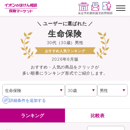
＼ ユーザーに選ばれた ／
ランキングから探す
生命保険
30代（30歳）男性
保険を比較する
おすすめ人気ランキング
保険会社から探す
2026年8月版
おすすめ・人気の商品を
クリック
が
多い順番にランキング形式でご紹介します。
イオンカード会員さま専用保険
キャンペーン一覧
詳細条件を追加する
コラム
ランキング
比較表
イオングループ従業員さま向け