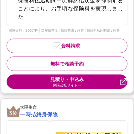
保険料払込期間中の解約払戻金を抑制する
ことにより、お手頃な保険料を実現しまし
た。
保険金額：300万円 | 口座振替扱 | 保険期間：終身 | 保険料払込期間：終身
資料請求
無料で相談予約
見積り・申込み
保険会社サイトへ
太陽生命
3
位
一時払終身保険