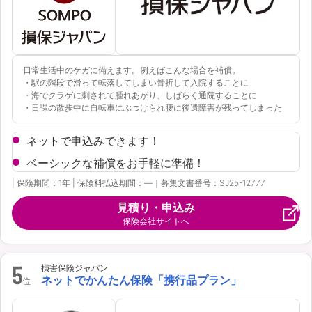
日常生活中のケガに備えます。例えばこんな場合を補償。
・駅の階段で滑って転落してしまい骨折して入院することに
・海でクラゲに刺されて腫れあがり、しばらく通院することに
・日課の散歩中に自転車にぶつけられ腰に後遺障害が残ってしまった
ネットで申込みできます！
ベーシックな補償をお手軽に準備！
| 保険期間：1年 | 保険料払込期間：―｜募集文書番号：SJ25-12777
見積り・申込み
保険会社サイトへ
5
損害保険ジャパン
ネットでかんたん保険「携行品プラン」
位