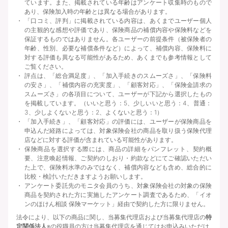
ています。また、掲載されている年齢はアンケート収集時のもので
あり、保険加入時の年齢とは異なる場合があります。
「口コミ、評判」に掲載されている内容は、あくまでユーザー個人
の主観的な感想や評価であり、保険商品の補償内容や保険料などを
保証するものではありません。各ユーザーの前提条件（被保険者の
年齢、性別、必要な補償条件など）によって、補償内容、保険料に
対する評価も異なる可能性があるため、あくまでも参考情報として
ご覧ください。
評点は、「総合満足度」、「加入手続きのスムーズさ」、「保険料
の安さ」、「補償内容の充実度」、「顧客対応」、「保険金請求の
スムーズさ」の各項目について、ユーザーが下記から選択したもの
を掲載しています。（いいと思う：5、少しいいと思う：4、普通：
3、少しよくないと思う：2、よくないと思う：1）
「加入手続き」、「顧客対応」の評価には、ユーザーが保険商品を
申込んだ経路によっては、対象保険会社の商品を取り扱う保険代理
店などに対する評価が含まれている可能性があります。
保険商品を選択する際には、商品の詳細をパンフレット、契約概
要、注意喚起情報、ご契約のしおり・約款などにてご確認いただい
た上で、保険料水準のみではなく、補償内容なども含め、総合的に
比較・検討いただきますようお願いします。
アンケート委託先のモニタ会員のうち、対象保険会社の対象の保険
商品を契約された方に実施したアンケート調査であるため、「イオ
ンのほけん相談 保険マーケット」経由で契約した方に限りません。
法令により、以下の商品に関し、当募集代理店および当募集代理店の
特
定関係法人
※の役職員の方は当募集代理店を通じてはお申込みいただけ