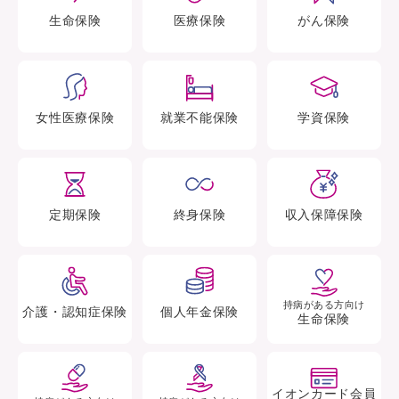
生命
保険
医療
保険
がん
保険
女性医療
保険
就業不能
保険
学資
保険
定期
保険
終身
保険
収入保障
保険
持病がある方向け
介護・認知症
保険
個人年金
保険
生命保険
イオンカード会員