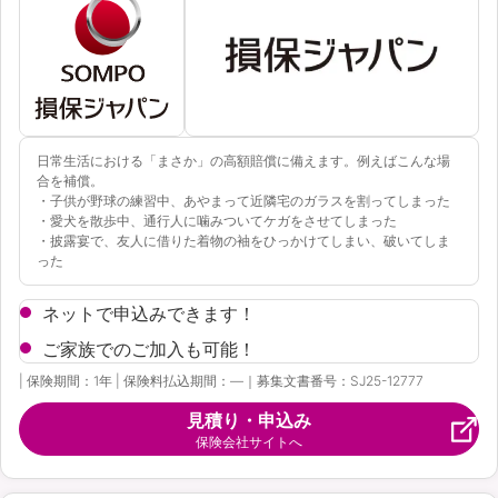
資料請求
訪問相談
（無料）
（無料）
日常生活における「まさか」の高額賠償に備えます。例えばこんな場
合を補償。
・子供が野球の練習中、あやまって近隣宅のガラスを割ってしまった
イオンカード会員さま専用保険
・愛犬を散歩中、通行人に噛みついてケガをさせてしまった
・披露宴で、友人に借りた着物の袖をひっかけてしまい、破いてしま
った
ネットで申込みできます！
ご家族でのご加入も可能！
| 保険期間：1年 | 保険料払込期間：―｜募集文書番号：SJ25-12777
見積り・申込み
保険会社サイトへ