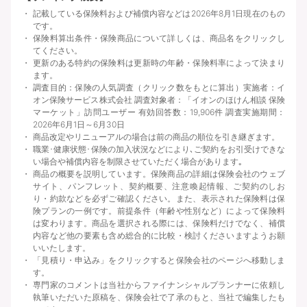
記載している保険料および補償内容などは2026年8月1日現在のもの
です。
保険料算出条件・保険商品について詳しくは、商品名をクリックし
てください。
更新のある特約の保険料は更新時の年齢・保険料率によって決まり
ます。
調査目的：保険の人気調査（クリック数をもとに算出）実施者：イ
オン保険サービス株式会社 調査対象者：「イオンのほけん相談 保険
マーケット」訪問ユーザー 有効回答数：19,906件 調査実施期間：
2026年6月1日～6月30日
商品改定やリニューアルの場合は前の商品の順位を引き継ぎます。
職業･健康状態･保険の加入状況などにより､ご契約をお引受けできな
い場合や補償内容を制限させていただく場合があります｡
商品の概要を説明しています。保険商品の詳細は保険会社のウェブ
サイト、パンフレット、契約概要、注意喚起情報、ご契約のしお
り・約款などを必ずご確認ください。また、表示された保険料は保
険プランの一例です。前提条件（年齢や性別など）によって保険料
は変わります。商品を選択される際には、保険料だけでなく、補償
内容など他の要素も含め総合的に比較・検討くださいますようお願
いいたします。
「見積り・申込み」をクリックすると保険会社のページへ移動しま
す。
専門家のコメントは当社からファイナンシャルプランナーに依頼し
執筆いただいた原稿を、保険会社で了承のもと、当社で編集したも