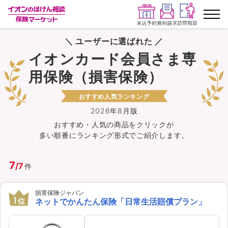
＼ ユーザーに選ばれた ／
ランキングから探す
イオンカード会員さま専
用保険（損害保険）
保険を比較する
おすすめ人気ランキング
保険会社から探す
2026年8月版
おすすめ・人気の商品を
クリック
が
イオンカード会員さま専用保険
多い順番にランキング形式でご紹介します。
キャンペーン一覧
7
/
7
件
コラム
損害保険ジャパン
1
位
ネットでかんたん保険「日常生活賠償プラン」
イオングループ従業員さま向け