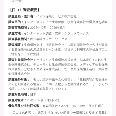
のです。
【口コミ調査概要】
調査企画・設計者：
イオン保険サービス株式会社
調査目的：
インターネット上で生命保険・損害保険各社の満足度を調査
調査実施期間：
2025年10月～2026年5月
調査方法：
インターネット調査（媒体：クラウドワークス）
調査委託機関：
株式会社クラウドワークス
調査概要：
生命保険会社・損害保険会社・少額短期保険会社各社が販売
する各保険商品の満足度をジャンル別、項目別に利用者の評価及び口コ
ミ情報をベースに集計。
調査対象保険会社：
オリックス生命保険株式会社、SOMPOひまわり生
命保険株式会社、チューリッヒ生命保険株式会社、メディケア生命保険
株式会社、はなさく生命保険株式会社、朝日生命保険相互会社、太陽生
命保険株式会社
調査除外対象：
「著しい誹謗中傷を含む投稿」、「投稿内容が客観性を
欠くと判断される場合」、「同一人物からと類推されるユーザーからの
投稿」については集計対象外としています。
調査対象地域：
日本
調査対象者：
20歳〜69歳（性別不問）
母集団及び有効回答数：
有効回答数：322件（※2025年10月14日現在）
口コミの内容は、趣旨を損なわない範囲で一部表現を整えて掲載し