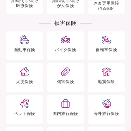
持病がある方向け
持病がある方向け
さま専用保険
医療保険
がん保険
（生命保険）
損害保険
自動車
保険
バイク
保険
自転車
保険
火災
保険
傷害
保険
地震
保険
ペット
保険
国内旅行
保険
海外旅行
保険