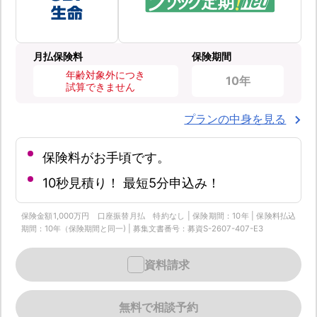
月払保険料
保険期間
年齢対象外につき
10年
試算できません
プランの中身を見る
保険料がお手頃です。
10秒見積り！ 最短5分申込み！
保険金額1,000万円 口座振替月払 特約なし | 保険期間：10年 | 保険料払込
期間：10年（保険期間と同一) | 募集文書番号：募資S-2607-407-E3
資料請求
無料で相談予約