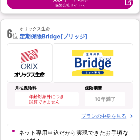
保険会社サイトへ
6
オリックス生命
位
定期保険Bridge[ブリッジ]
月払保険料
保険期間
年齢対象外につき
10年満了
試算できません
プランの中身を見る
ネット専用申込だから実現できたお手頃な