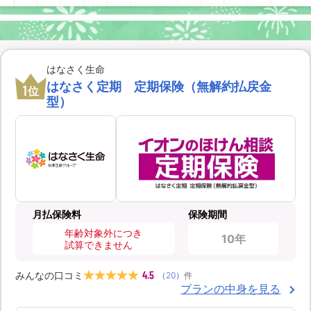
はなさく生命
はなさく定期 定期保険（無解約払戻金
1
位
型）
月払保険料
保険期間
年齢対象外につき
10年
試算できません
4.5
みんなの口コミ
（
20
）
件
プランの中身を見る