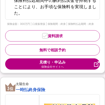
保険料払込期間中の解約払戻金を抑制する
ことにより、お手頃な保険料を実現しまし
た。
保険金額：300万円 | 口座振替扱 | 保険期間：終身 | 保険料払込期間：終身
資料請求
無料で相談予約
見積り・申込み
保険会社サイトへ
太陽生命
3
位
一時払終身保険