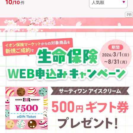
10
/
10
件
PR
資料請求
訪問相談
（無料）
（無料）
イオンカード会員さま専用保険