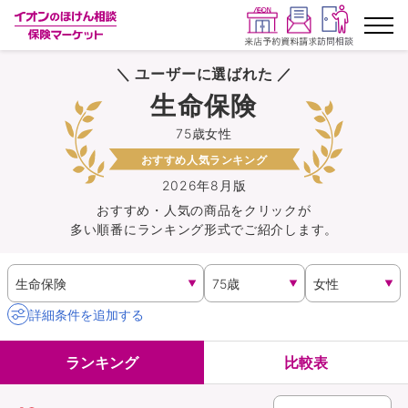
＼ ユーザーに選ばれた ／
ランキングから探す
生命保険
75歳女性
保険を比較する
おすすめ人気ランキング
保険会社から探す
2026年8月版
おすすめ・人気の商品を
クリック
が
多い順番にランキング形式でご紹介します。
イオンカード会員さま専用保険
キャンペーン一覧
詳細条件を追加する
コラム
ランキング
比較表
イオングループ従業員さま向け