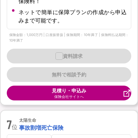
保険料！
ネットで簡単に保障プランの作成から申込
みまで可能です。
保険金額：1,000万円 | 口座振替扱 | 保険期間：10年満了 | 保険料払込期間：
10年満了
資料請求
無料で相談予約
見積り・申込み
保険会社サイトへ
7
太陽生命
位
事故割増死亡保険