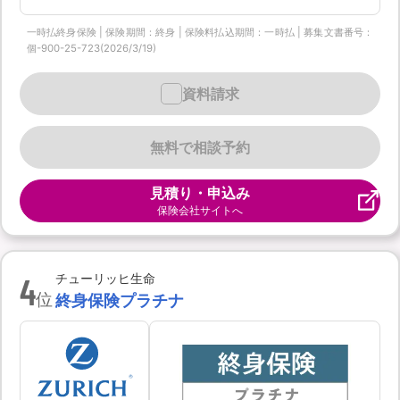
一時払終身保険 | 保険期間：終身 | 保険料払込期間：一時払 | 募集文書番号：
個-900-25-723(2026/3/19)
資料請求
無料で相談予約
見積り・申込み
保険会社サイトへ
4
チューリッヒ生命
位
終身保険プラチナ