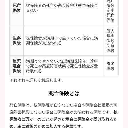
死亡
死亡
被保険者の死亡や高度障害状態で保険金
保険
保険
支払い
定期
死亡
保険
個人
年金
生存
被保険者が満期まで生きていた場合に満
保険
保険
期保険が支払われる
学資
保険
生死
満期まで生きていれば満期保険金、途中
養老
混合
で死亡や高度障害状態で死亡保険金が受
保険
保険
け取れる
それぞれを詳しく解説します。
死亡保険とは
死亡保険は、被保険者が亡くなった場合や保険会社指定の高
度障害状態になった場合に保険金が支払われる保険です。
被
保険者に万が一のことが起きた場合に保険金が受け取れるた
め、主に遺族のために加入する保険
です。