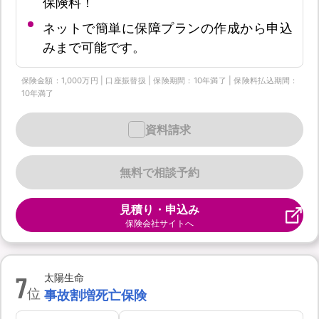
保険料！
ネットで簡単に保障プランの作成から申込
みまで可能です。
保険金額：1,000万円 | 口座振替扱 | 保険期間：10年満了 | 保険料払込期間：
10年満了
資料請求
無料で相談予約
見積り・申込み
保険会社サイトへ
7
太陽生命
位
事故割増死亡保険