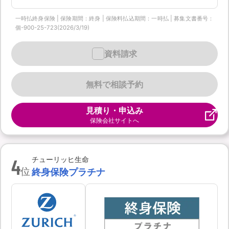
一時払終身保険 | 保険期間：終身 | 保険料払込期間：一時払 | 募集文書番号：
個-900-25-723(2026/3/19)
資料請求
無料で相談予約
見積り・申込み
保険会社サイトへ
4
チューリッヒ生命
位
終身保険プラチナ