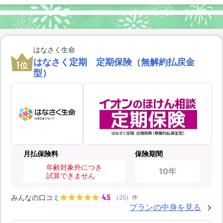
はなさく生命
はなさく定期 定期保険（無解約払戻金
1
位
型）
月払保険料
保険期間
年齢対象外につき
10年
試算できません
4.5
みんなの口コミ
（
20
）
件
プランの中身を見る