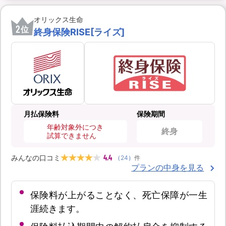
オリックス生命
2
位
終身保険RISE[ライズ]
月払保険料
保険期間
年齢対象外につき
終身
試算できません
4.4
みんなの口コミ
（
24
）
件
プランの中身を見る
保険料が上がることなく、死亡保障が一生
涯続きます。