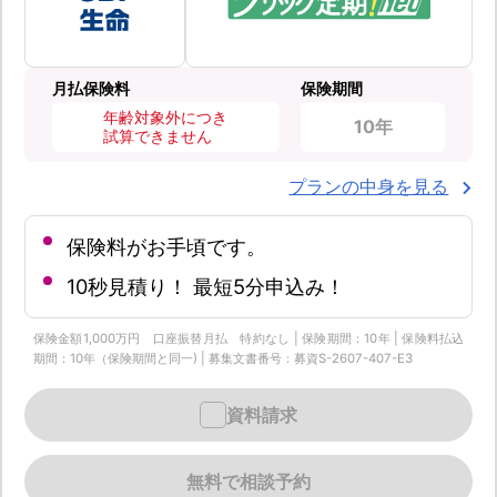
月払保険料
保険期間
年齢対象外につき
10年
試算できません
プランの中身を見る
保険料がお手頃です。
10秒見積り！ 最短5分申込み！
保険金額1,000万円 口座振替月払 特約なし | 保険期間：10年 | 保険料払込
期間：10年（保険期間と同一) | 募集文書番号：募資S-2607-407-E3
資料請求
無料で相談予約