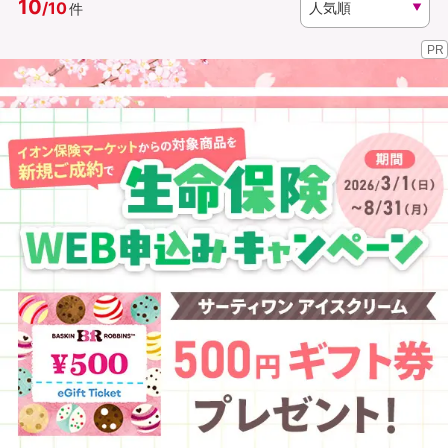
10
/
10
件
PR
資料請求
訪問相談
（無料）
（無料）
イオンカード会員さま専用保険