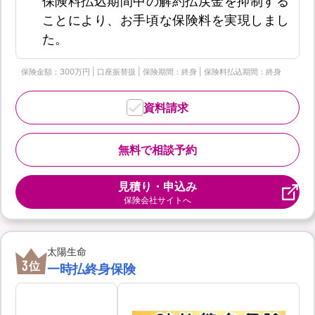
保険料払込期間中の解約払戻金を抑制する
ことにより、お手頃な保険料を実現しまし
た。
保険金額：300万円 | 口座振替扱 | 保険期間：終身 | 保険料払込期間：終身
資料請求
無料で相談予約
見積り・申込み
保険会社サイトへ
太陽生命
3
位
一時払終身保険