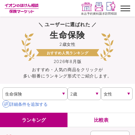
＼ ユーザーに選ばれた ／
ランキングから探す
生命保険
2歳女性
保険を比較する
おすすめ人気ランキング
保険会社から探す
2026年8月版
おすすめ・人気の商品を
クリック
が
多い順番にランキング形式でご紹介します。
イオンカード会員さま専用保険
キャンペーン一覧
詳細条件を追加する
コラム
ランキング
比較表
イオングループ従業員さま向け