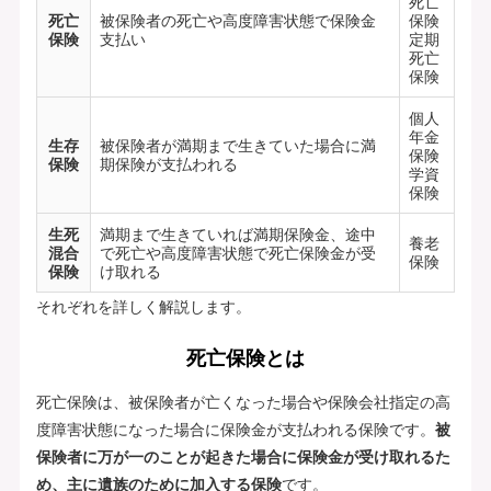
死亡
死亡
被保険者の死亡や高度障害状態で保険金
保険
保険
支払い
定期
死亡
保険
個人
年金
生存
被保険者が満期まで生きていた場合に満
保険
保険
期保険が支払われる
学資
保険
生死
満期まで生きていれば満期保険金、途中
養老
混合
で死亡や高度障害状態で死亡保険金が受
保険
保険
け取れる
それぞれを詳しく解説します。
死亡保険とは
死亡保険は、被保険者が亡くなった場合や保険会社指定の高
度障害状態になった場合に保険金が支払われる保険です。
被
保険者に万が一のことが起きた場合に保険金が受け取れるた
め、主に遺族のために加入する保険
です。