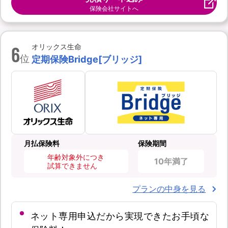
保険会社サイトへ
6
オリックス生命
位
定期保険Bridge[ブリッジ]
月払保険料
保険期間
年齢対象外につき
10年満了
試算できません
プランの中身を見る
ネット専用申込だから実現できたお手頃な