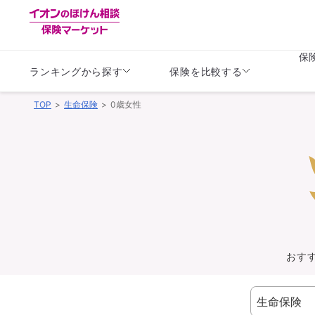
保
ランキングから探す
保険を比較する
TOP
生命保険
0歳女性
生命保険
生命保険
保険（医療保険）
保険（自動車保険）
生命保険
生命保険
医療保険
医療保険
健康
子供
学資保険
定期保険
定期保険
終身保険
持病がある方向け
個人年金保険
持病がある方向け
生命保険
持病がある方向け
医療保険
がん保険
おす
損害保険
損害保険
自動車保険
自動車保険
バイク保険