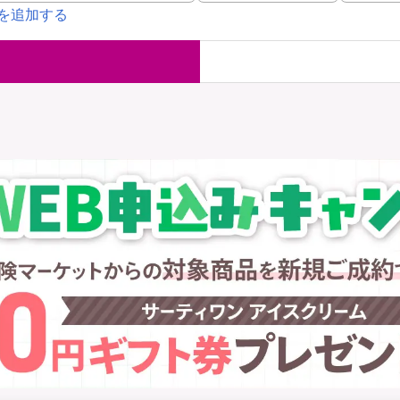
を追加する
国内旅行保険
海外旅行保
ま
WAON POINT還元型保険
）