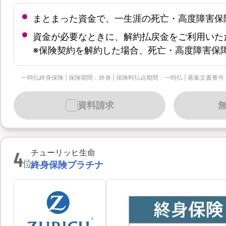
まとまった資金で、一生涯の死亡・高度障害保
資金が必要なときに、解約払戻金をご利用いた
※保険契約を解約した場合、死亡・高度障害保
一時払終身保険 | 保険期間：終身 | 保険料払込期間：一時払 | 募集文書番号：個-90
資料請求
4
チューリッヒ生命
位
終身保険プラチナ