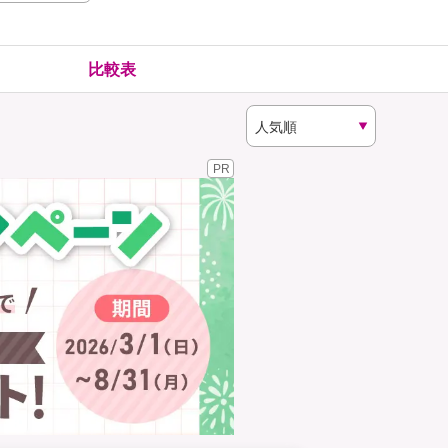
険
ゴルファー保険
比較表
PR