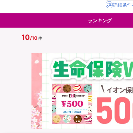
詳細条件
地震保険
ペット保険
ランキング
イオンカード会員さ
スマホ保険
専用保険（損害保険
10
/
10
件