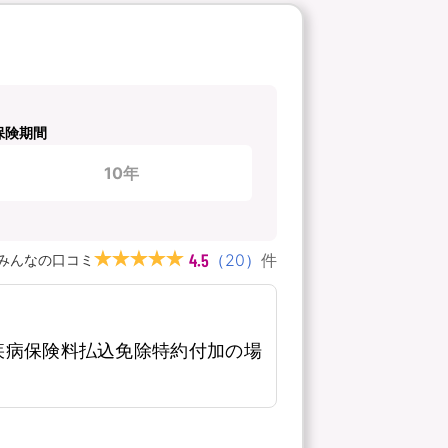
保険期間
10年
4.5
（
20
）
件
みんなの口コミ
疾病保険料払込免除特約付加の場