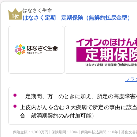
はなさく生命
1
位
はなさく定期 定期保険（無解約払戻金型）
プラ
一定期間、万一のときに加え、所定の高度障害
上皮内がんを含む３大疾病で所定の事由に該当
合。歳満期契約のみ付加可能）
保険金額：1,000万円 | 保険期間：10年 | 保険料払込期間：10年 | 募集文書番号