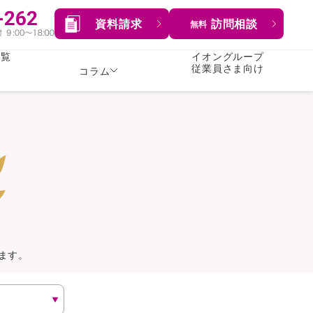
資料請求
訪問相談
無料
一覧
イオングループ
従業員さま向け
コラム
女性
険
険
就業不能保険
就業不能保険
暮らし
険
介護・認知症保険
持病がある方向け
症保険
生命保険
コラム全てを見る
方向け
イオンカード会員さま
専用保険（生命保険）
ます。
総合ランキングを見る
傷害保険