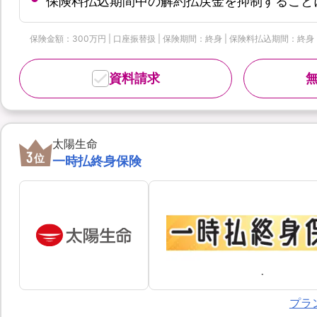
保険料払込期間中の解約払戻金を抑制すること
保険金額：300万円 | 口座振替扱 | 保険期間：終身 | 保険料払込期間：終身
資料請求
太陽生命
3
位
一時払終身保険
プラ