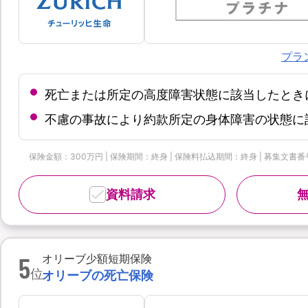
プラ
死亡または所定の高度障害状態に該当したとき
不慮の事故により約款所定の身体障害の状態に
保険金額：300万円 | 保険期間：終身 | 保険料払込期間：終身 | 募集文書番号：
資料請求
5
オリーブ少額短期保険
位
オリーブの死亡保険