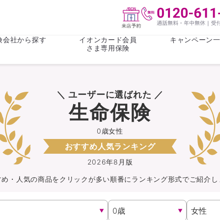
険会社から探す
イオンカード会員
キャンペーン
さま専用保険
保険(その他)
お金
＼ ユーザーに選ばれた ／
がん保険
がん保険
女性医療保
女性医療保
生命保険
ライフステージ
心配事
終身保険
収入保障保
収入保障保険
介護・認知
0歳女性
おすすめ人気ランキング
持病がある方向け
持病がある
医療保険
がん保険
2026年8月版
すめ・人気の商品を
クリック
が
多い順番にランキング形式でご紹介し
自転車保険
火災保険