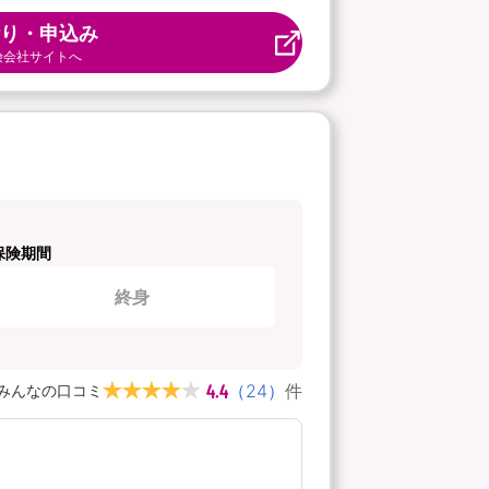
り・申込み
険会社サイトへ
保険期間
終身
4.4
（
24
）
件
みんなの口コミ