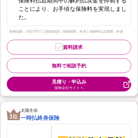
保険料払込期間中の解約払戻金を抑制する
ことにより、お手頃な保険料を実現しまし
た。
保険金額：300万円 | 口座振替扱 | 保険期間：終身 | 保険料払込期間：終身
資料請求
無料で相談予約
見積り・申込み
保険会社サイトへ
太陽生命
3
位
一時払終身保険