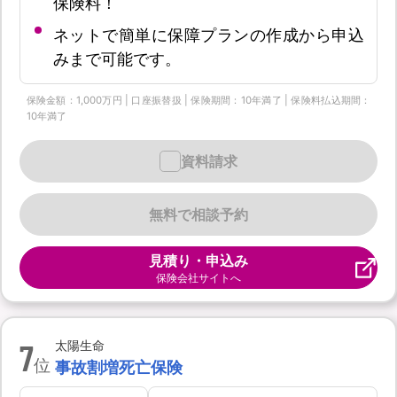
保険料！
ネットで簡単に保障プランの作成から申込
みまで可能です。
保険金額：1,000万円 | 口座振替扱 | 保険期間：10年満了 | 保険料払込期間：
10年満了
資料請求
無料で相談予約
見積り・申込み
保険会社サイトへ
7
太陽生命
位
事故割増死亡保険