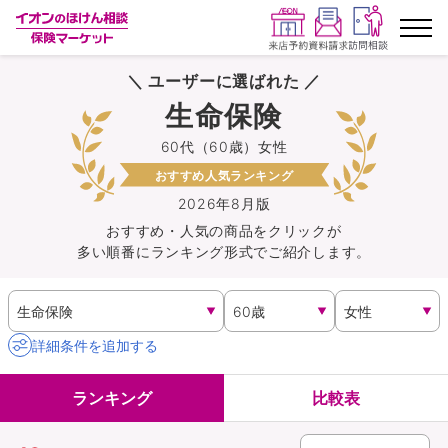
＼ ユーザーに選ばれた ／
ランキングから探す
生命保険
60代（60歳）女性
保険を比較する
おすすめ人気ランキング
保険会社から探す
2026年8月版
おすすめ・人気の商品を
クリック
が
多い順番にランキング形式でご紹介します。
イオンカード会員さま専用保険
キャンペーン一覧
詳細条件を追加する
コラム
ランキング
比較表
イオングループ従業員さま向け