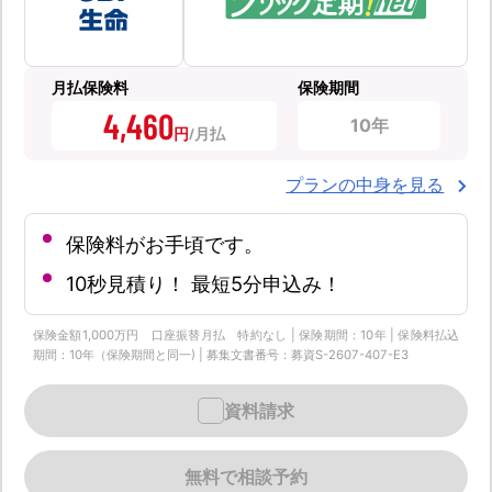
月払保険料
保険期間
4,460
10年
円
プランの中身を見る
保険料がお手頃です。
10秒見積り！ 最短5分申込み！
保険金額1,000万円 口座振替月払 特約なし | 保険期間：10年 | 保険料払込
期間：10年（保険期間と同一) | 募集文書番号：募資S-2607-407-E3
資料請求
無料で相談予約