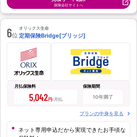
保険会社サイトへ
6
オリックス生命
位
定期保険Bridge[ブリッジ]
月払保険料
保険期間
5,042
10年満了
円
プランの中身を見る
ネット専用申込だから実現できたお手頃な