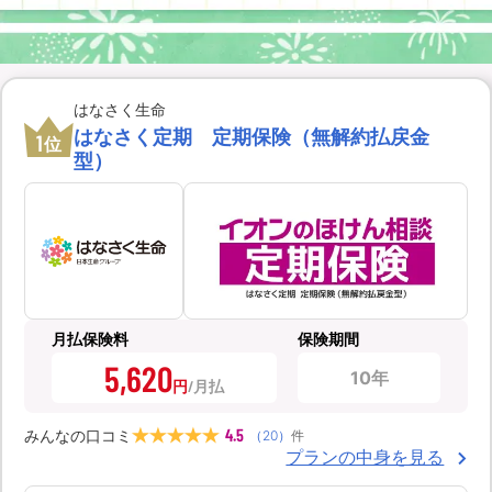
はなさく生命
はなさく定期 定期保険（無解約払戻金
1
位
型）
月払保険料
保険期間
5,620
10年
円
4.5
みんなの口コミ
（
20
）
件
プランの中身を見る