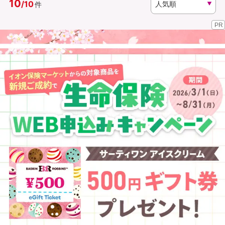
10
/
10
件
PR
資料請求
訪問相談
（無料）
（無料）
イオンカード会員さま専用保険