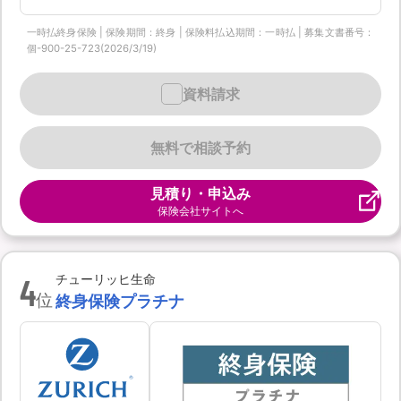
一時払終身保険 | 保険期間：終身 | 保険料払込期間：一時払 | 募集文書番号：
個-900-25-723(2026/3/19)
資料請求
無料で相談予約
見積り・申込み
保険会社サイトへ
4
チューリッヒ生命
位
終身保険プラチナ