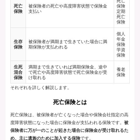
死亡
死亡
被保険者の死亡や高度障害状態で保険金
保険
保険
支払い
定期
死亡
保険
個人
年金
生存
被保険者が満期まで生きていた場合に満
保険
保険
期保険が支払われる
学資
保険
生死
満期まで生きていれば満期保険金、途中
養老
混合
で死亡や高度障害状態で死亡保険金が受
保険
保険
け取れる
それぞれを詳しく解説します。
死亡保険とは
死亡保険は、被保険者が亡くなった場合や保険会社指定の高
度障害状態になった場合に保険金が支払われる保険です。
被
保険者に万が一のことが起きた場合に保険金が受け取れるた
め、主に遺族のために加入する保険
です。