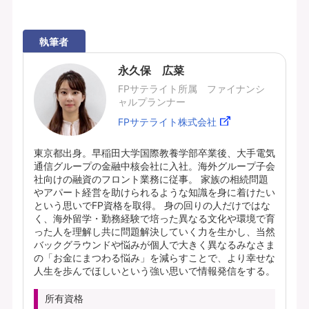
執筆者
永久保 広菜
FPサテライト所属 ファイナンシ
ャルプランナー
FPサテライト株式会社
東京都出身。早稲田大学国際教養学部卒業後、大手電気
通信グループの金融中核会社に入社。海外グループ子会
社向けの融資のフロント業務に従事。 家族の相続問題
やアパート経営を助けられるような知識を身に着けたい
という思いでFP資格を取得。 身の回りの人だけではな
く、海外留学・勤務経験で培った異なる文化や環境で育
った人を理解し共に問題解決していく力を生かし、当然
バックグラウンドや悩みが個人で大きく異なるみなさま
の「お金にまつわる悩み」を減らすことで、より幸せな
人生を歩んでほしいという強い思いで情報発信をする。
所有資格