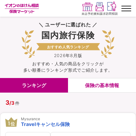
＼ ユーザーに選ばれた ／
ランキングから探す
国内旅行保険
保険を比較する
おすすめ人気ランキング
2026年8月版
保険会社から探す
おすすめ・人気の商品を
クリック
が
多い順番にランキング形式でご紹介します。
イオンカード会員さま専用保険
ランキング
保険の基本情報
キャンペーン一覧
3
/
3
件
コラム
Mysurance
1
位
Travelキャンセル保険
イオングループ従業員さま向け