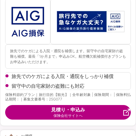
旅先でのケガによる入院・通院を補償します。留守中の自宅家財の盗
難も補償。最長「1か月まで」申込みOK。航空機欠航補償付きプランも
お申込みいただけます。
旅先でのケガによる入院・通院をしっかり補償
留守中の自宅家財の盗難にも対応
保険料節約プラン｜旅行目的【観光】｜全年齢対象 | 保険期間： | 保険料払
込期間：｜募集文書番号：25G077
見積り・申込み
保険会社サイトへ
au損保