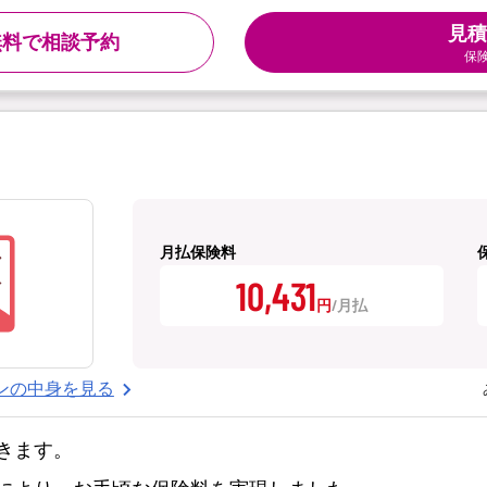
見積
無料で相談予約
保
月払保険料
10,431
円
ンの中身を見る
きます。