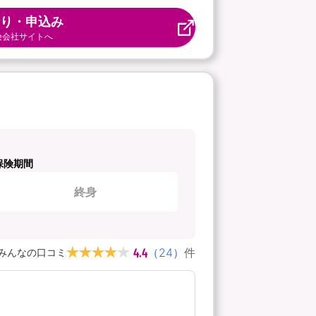
り・申込み
険会社サイトへ
保険期間
終身
4.4
（
24
）
件
みんなの口コミ