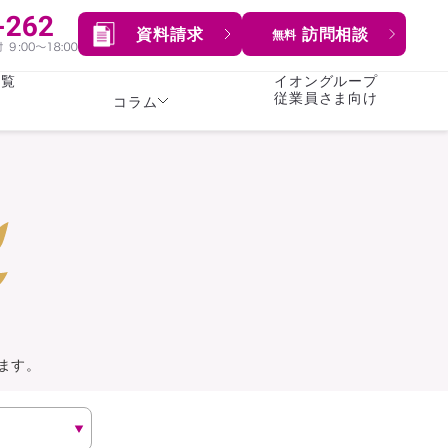
資料請求
訪問相談
無料
一覧
イオングループ
従業員さま向け
コラム
女性
険
険
就業不能保険
就業不能保険
暮らし
険
介護・認知症保険
持病がある方向け
症保険
生命保険
コラム全てを見る
方向け
イオンカード会員さま
専用保険（生命保険）
ます。
総合ランキングを見る
傷害保険