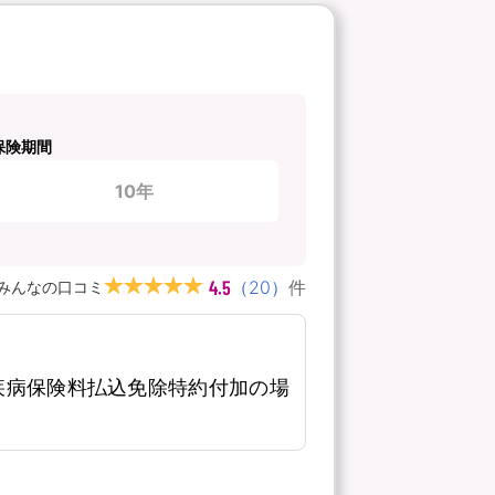
保険期間
10年
4.5
（
20
）
件
みんなの口コミ
疾病保険料払込免除特約付加の場