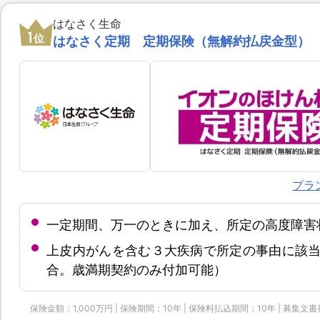
はなさく生命
1
位
はなさく定期 定期保険（無解約払戻金型）
プラ
一定期間、万一のときに加え、所定の高度障害
上皮内がんを含む３大疾病で所定の事由に該当
合。歳満期契約のみ付加可能）
保険金額：1,000万円 | 保険期間：10年 | 保険料払込期間：10年 | 募集文書番号