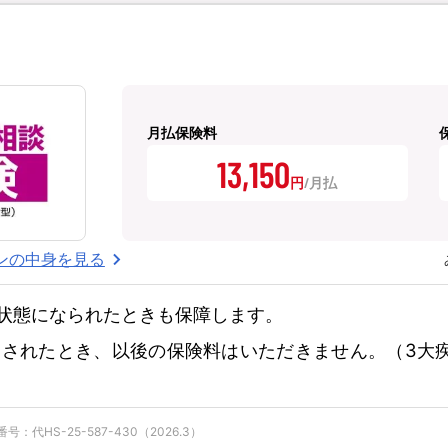
月払保険料
13,150
円
ンの中身を見る
状態になられたときも保障します。
されたとき、以後の保険料はいただきません。（3大
：代HS-25-587-430（2026.3）