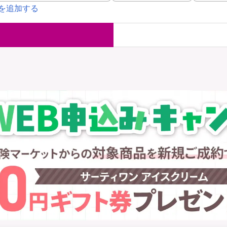
を追加する
国内旅行保険
海外旅行保
ま
WAON POINT還元型保険
）