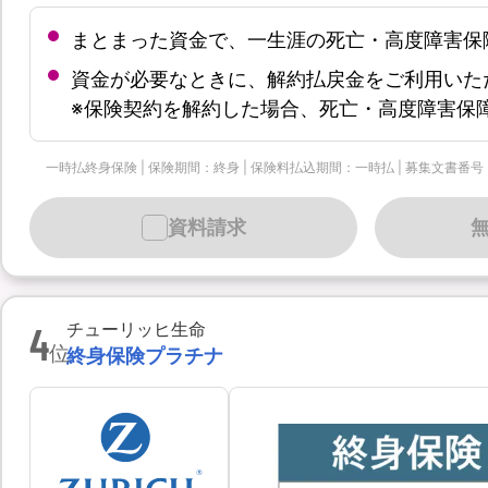
まとまった資金で、一生涯の死亡・高度障害保
資金が必要なときに、解約払戻金をご利用いた
※保険契約を解約した場合、死亡・高度障害保
一時払終身保険 | 保険期間：終身 | 保険料払込期間：一時払 | 募集文書番号：個-90
資料請求
4
チューリッヒ生命
位
終身保険プラチナ