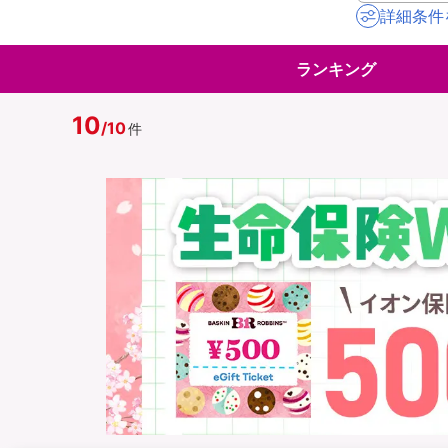
詳細条件
地震保険
ペット保険
ランキング
イオンカード会員さ
スマホ保険
専用保険（損害保険
10
/
10
件