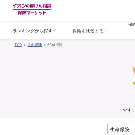
保
ランキングから探す
保険を比較する
TOP
生命保険
63歳男性
生命保険
生命保険
保険（医療保険）
保険（自動車保険）
生命保険
生命保険
医療保険
医療保険
健康
子供
学資保険
定期保険
定期保険
終身保険
持病がある方向け
個人年金保険
持病がある方向け
生命保険
持病がある方向け
医療保険
がん保険
おす
損害保険
損害保険
自動車保険
自動車保険
バイク保険