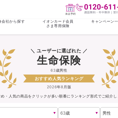
険会社から探す
イオンカード会員
キャンペーン
さま専用保険
保険(その他)
お金
＼ ユーザーに選ばれた ／
がん保険
がん保険
女性医療保
女性医療保
生命保険
ライフステージ
心配事
終身保険
収入保障保
収入保障保険
介護・認知
63歳男性
おすすめ人気ランキング
持病がある方向け
持病がある
医療保険
がん保険
2026年8月版
すめ・人気の商品を
クリック
が
多い順番にランキング形式でご紹介し
自転車保険
火災保険