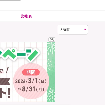
険
ゴルファー保険
比較表
PR