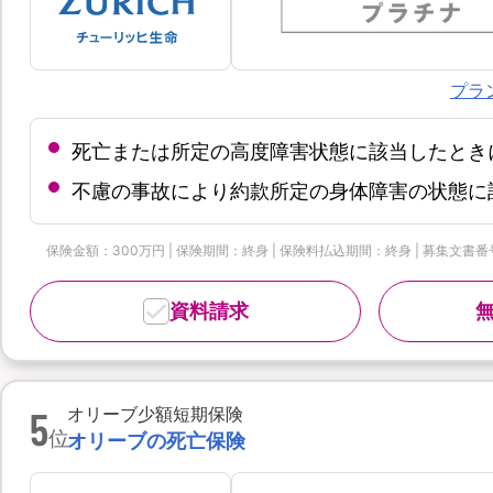
プラ
死亡または所定の高度障害状態に該当したとき
不慮の事故により約款所定の身体障害の状態に
保険金額：300万円 | 保険期間：終身 | 保険料払込期間：終身 | 募集文書番号：
資料請求
5
オリーブ少額短期保険
位
オリーブの死亡保険