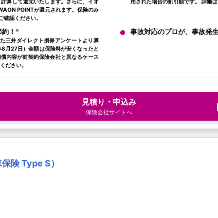
て計算して還元いたします。さらに、イオ
用された場合の割引額です。 詳細
AON POINTが還元されます。保険のみ
ご確認ください。
※
節約！
事故対応のプロが、事故発
した三井ダイレクト損保アンケートより算
4年8月27日）金額は保険料が安くなったと
補償内容が前契約保険会社と異なるケース
認ください。
見積り・申込み
保険会社サイトへ
 Type S）