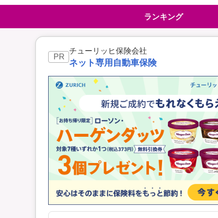
地震保険
ペット保険
ランキング
イオンカード会員さ
スマホ保険
専用保険（損害保険
チューリッヒ保険会社
PR
ネット専用自動車保険