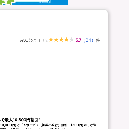
3.7
（
24
）
件
みんなの口コミ
※
最大10,500円割引
0,000円)と「ｅサービス（証券不発行）割引」(500円)両方が適