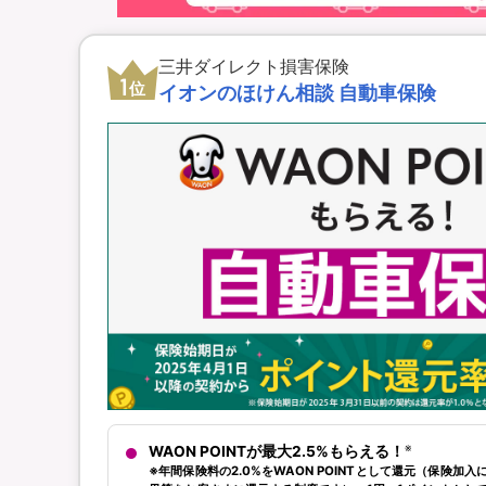
三井ダイレクト損害保険
1
位
イオンのほけん相談 自動車保険
※
WAON POINTが最大2.5%もらえる！
※年間保険料の2.0%をWAON POINTとして還元（保険