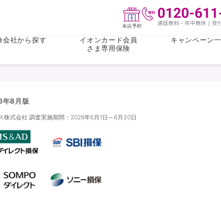
険会社から探す
イオンカード会員
キャンペーン
さま専用保険
保険(その他)
お金
26年8月版
がん保険
がん保険
女性医療保
女性医療保
ライフステージ
心配事
式会社 調査実施期間：2026年6月1日～6月30日
終身保険
収入保障保
収入保障保険
介護・認知
持病がある方向け
持病がある
医療保険
がん保険
自転車保険
火災保険