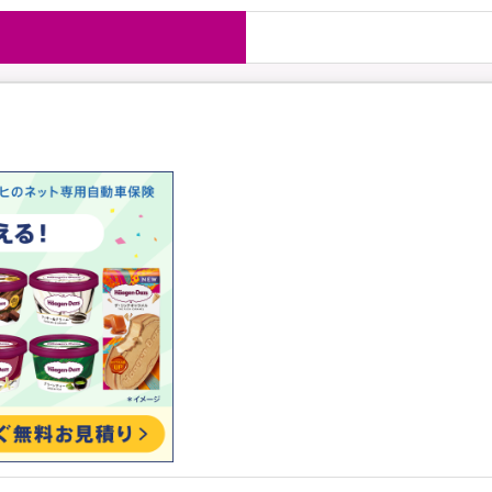
国内旅行保険
海外旅行保
ま
WAON POINT還元型保険
）