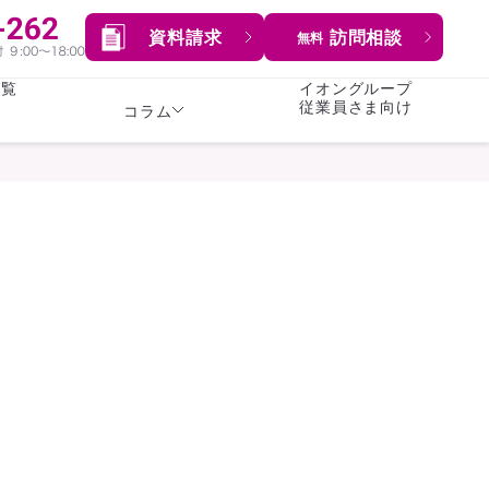
資料請求
訪問相談
無料
一覧
イオングループ
従業員さま向け
コラム
女性
険
険
就業不能保険
就業不能保険
暮らし
険
介護・認知症保険
持病がある方向け
症保険
生命保険
コラム全てを見る
方向け
イオンカード会員さま
専用保険（生命保険）
総合ランキングを見る
傷害保険