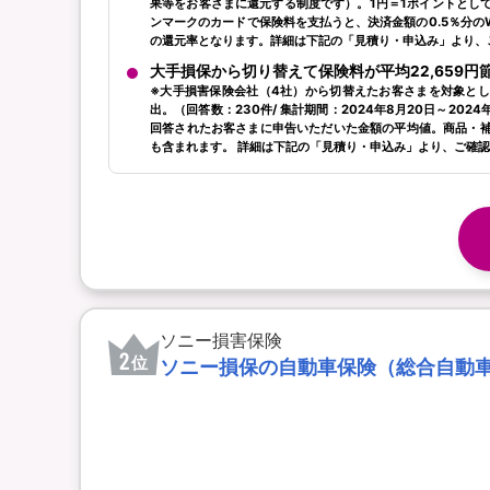
果等をお客さまに還元する制度です）。1円＝1ポイントとし
ンマークのカードで保険料を支払うと、決済金額の0.5％分のW
の還元率となります。詳細は下記の「見積り・申込み」より、
大手損保から切り替えて保険料が平均22,659円
※大手損害保険会社（4社）から切替えたお客さまを対象と
出。（回答数：230件/ 集計期間：2024年8月20日～202
回答されたお客さまに申告いただいた金額の平均値。商品・
も含まれます。 詳細は下記の「見積り・申込み」より、ご確
ソニー損害保険
2
位
ソニー損保の自動車保険（総合自動車保険