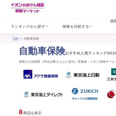
保
ランキングから探す
保険を比較する
TOP
自動車保険
生命保険
生命保険
保険（医療保険）
保険（自動車保険）
自動車保険
おすすめ人気ランキング
20
生命保険
生命保険
医療保険
医療保険
健康
子供
保険の人気調査（申込み数をもとに算出）実施者：イオン保険サービス株
学資保険
定期保険
定期保険
終身保険
持病がある方向け
個人年金保険
持病がある方向け
生命保険
持病がある方向け
医療保険
がん保険
損害保険
損害保険
8
自動車保険
自動車保険
バイク保険
商品を表示