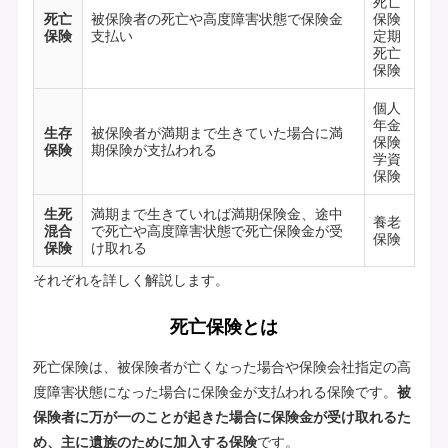
死亡
死亡
被保険者の死亡や高度障害状態で保険金
保険
保険
支払い
定期
死亡
保険
個人
年金
生存
被保険者が満期まで生きていた場合に満
保険
保険
期保険が支払われる
学資
保険
生死
満期まで生きていれば満期保険金、途中
養老
混合
で死亡や高度障害状態で死亡保険金が受
保険
保険
け取れる
それぞれを詳しく解説します。
死亡保険とは
死亡保険は、被保険者が亡くなった場合や保険会社指定の高
度障害状態になった場合に保険金が支払われる保険です。
被
保険者に万が一のことが起きた場合に保険金が受け取れるた
め、主に遺族のために加入する保険
です。