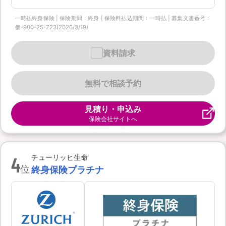
一時払終身保険 | 保険期間：終身 | 保険料払込期間：一時払 | 募集文書番号：
個-900-25-723(2026/3/19)
資料請求
無料で相談予約
見積り・申込み
保険会社サイトへ
4
チューリッヒ生命
位
終身保険プラチナ