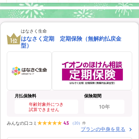
はなさく生命
はなさく定期 定期保険（無解約払戻金
1
位
型）
月払保険料
保険期間
年齢対象外につき
10年
試算できません
4.5
みんなの口コミ
（
20
）
件
プランの中身を見る