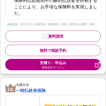
保険料払込期間中の解約払戻金を抑制する
ことにより、お手頃な保険料を実現しまし
た。
保険金額：300万円 | 口座振替扱 | 保険期間：終身 | 保険料払込期間：終身
資料請求
無料で相談予約
見積り・申込み
保険会社サイトへ
太陽生命
3
位
一時払終身保険