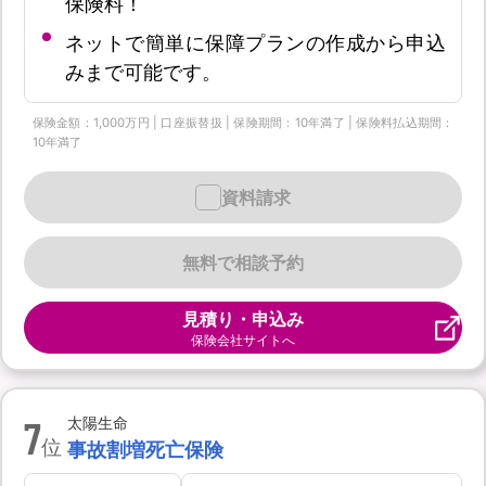
保険料！
ネットで簡単に保障プランの作成から申込
みまで可能です。
保険金額：1,000万円 | 口座振替扱 | 保険期間：10年満了 | 保険料払込期間：
10年満了
資料請求
無料で相談予約
見積り・申込み
保険会社サイトへ
7
太陽生命
位
事故割増死亡保険