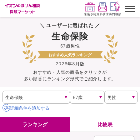
＼ ユーザーに選ばれた ／
ランキングから探す
生命保険
67歳男性
保険を比較する
おすすめ人気ランキング
保険会社から探す
2026年8月版
おすすめ・人気の商品を
クリック
が
多い順番にランキング形式でご紹介します。
イオンカード会員さま専用保険
キャンペーン一覧
詳細条件を追加する
コラム
ランキング
比較表
イオングループ従業員さま向け