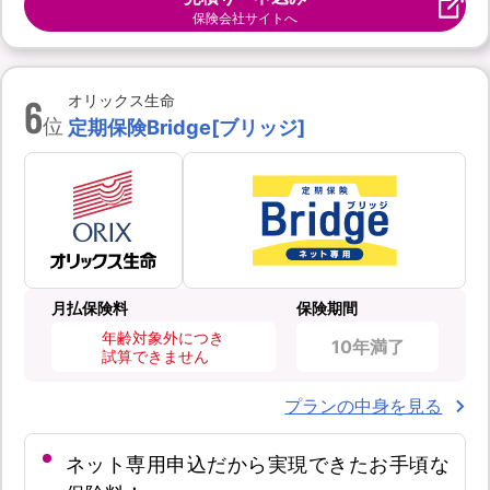
保険会社サイトへ
6
オリックス生命
位
定期保険Bridge[ブリッジ]
月払保険料
保険期間
年齢対象外につき
10年満了
試算できません
プランの中身を見る
ネット専用申込だから実現できたお手頃な