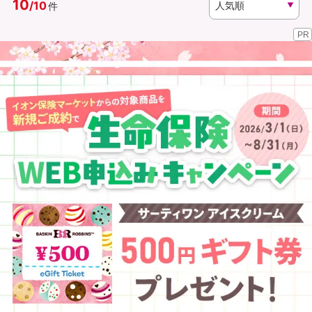
10
/
10
件
PR
資料請求
訪問相談
（無料）
（無料）
イオンカード会員さま専用保険