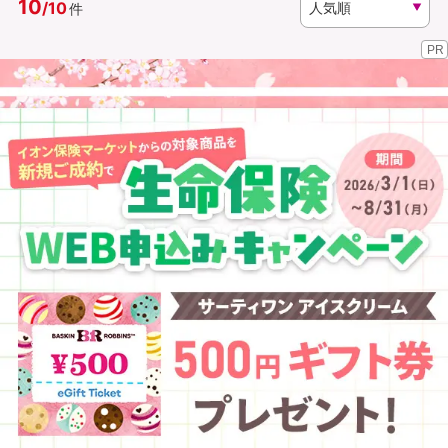
10
/
10
件
PR
資料請求
訪問相談
（無料）
（無料）
イオンカード会員さま専用保険