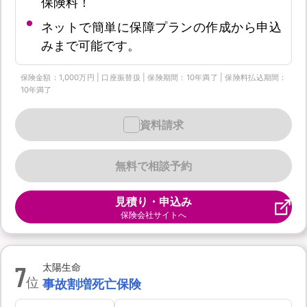
保険料！
ネットで簡単に保障プランの作成から申込
みまで可能です。
保険金額：1,000万円 | 口座振替扱 | 保険期間：10年満了 | 保険料払込期間：
10年満了
資料請求
無料で相談予約
見積り・申込み
保険会社サイトへ
7
太陽生命
位
事故割増死亡保険