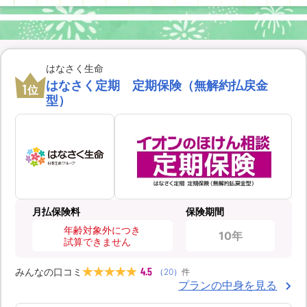
はなさく生命
はなさく定期 定期保険（無解約払戻金
1
位
型）
月払保険料
保険期間
年齢対象外につき
10年
試算できません
4.5
みんなの口コミ
（
20
）
件
プランの中身を見る