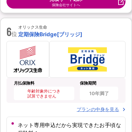
保険会社サイトへ
6
オリックス生命
位
定期保険Bridge[ブリッジ]
月払保険料
保険期間
年齢対象外につき
10年満了
試算できません
プランの中身を見る
ネット専用申込だから実現できたお手頃な