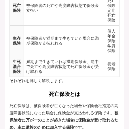
死亡
死亡
被保険者の死亡や高度障害状態で保険金
保険
保険
支払い
定期
死亡
保険
個人
年金
生存
被保険者が満期まで生きていた場合に満
保険
保険
期保険が支払われる
学資
保険
生死
満期まで生きていれば満期保険金、途中
養老
混合
で死亡や高度障害状態で死亡保険金が受
保険
保険
け取れる
それぞれを詳しく解説します。
死亡保険とは
死亡保険は、被保険者が亡くなった場合や保険会社指定の高
度障害状態になった場合に保険金が支払われる保険です。
被
保険者に万が一のことが起きた場合に保険金が受け取れるた
め、主に遺族のために加入する保険
です。