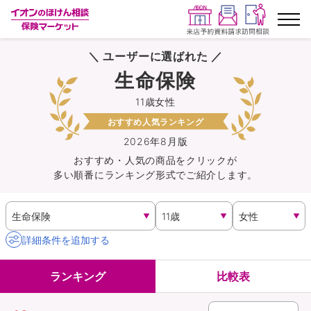
＼ ユーザーに選ばれた ／
ランキングから探す
生命保険
11歳女性
保険を比較する
おすすめ人気ランキング
保険会社から探す
2026年8月版
おすすめ・人気の商品を
クリック
が
多い順番にランキング形式でご紹介します。
イオンカード会員さま専用保険
キャンペーン一覧
詳細条件を追加する
コラム
ランキング
比較表
イオングループ従業員さま向け