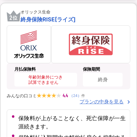
オリックス生命
2
位
終身保険RISE[ライズ]
月払保険料
保険期間
年齢対象外につき
終身
試算できません
4.4
みんなの口コミ
（
24
）
件
プランの中身を見る
保険料が上がることなく、死亡保障が一生
涯続きます。