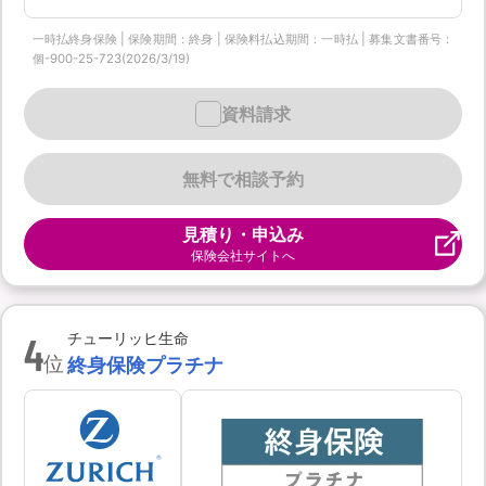
一時払終身保険 | 保険期間：終身 | 保険料払込期間：一時払 | 募集文書番号：
個-900-25-723(2026/3/19)
資料請求
無料で相談予約
見積り・申込み
保険会社サイトへ
4
チューリッヒ生命
位
終身保険プラチナ