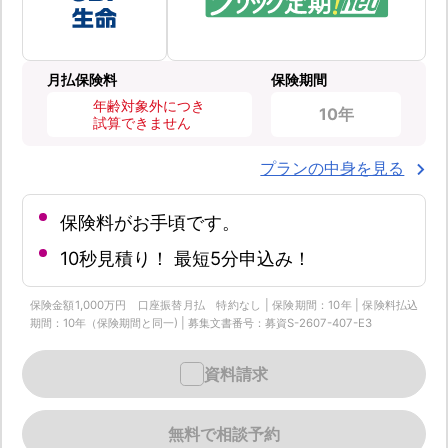
月払保険料
保険期間
年齢対象外につき
10年
試算できません
プランの中身を見る
保険料がお手頃です。
10秒見積り！ 最短5分申込み！
保険金額1,000万円 口座振替月払 特約なし | 保険期間：10年 | 保険料払込
期間：10年（保険期間と同一) | 募集文書番号：募資S-2607-407-E3
資料請求
無料で相談予約