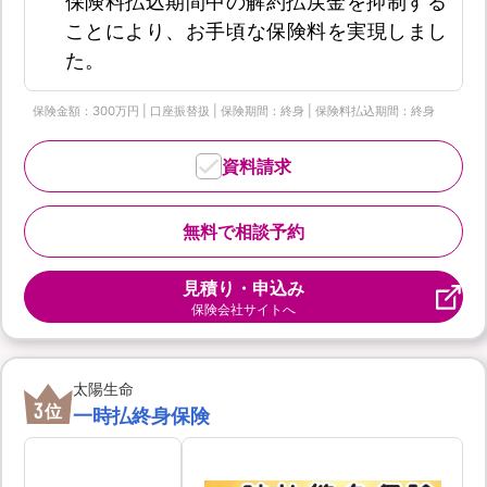
保険料払込期間中の解約払戻金を抑制する
ことにより、お手頃な保険料を実現しまし
た。
保険金額：300万円 | 口座振替扱 | 保険期間：終身 | 保険料払込期間：終身
資料請求
無料で相談予約
見積り・申込み
保険会社サイトへ
太陽生命
3
位
一時払終身保険