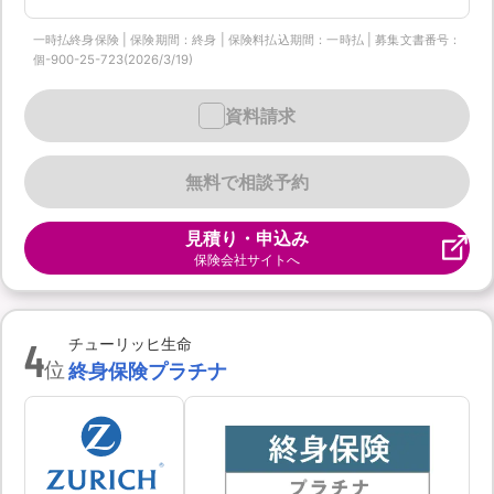
一時払終身保険 | 保険期間：終身 | 保険料払込期間：一時払 | 募集文書番号：
個-900-25-723(2026/3/19)
資料請求
無料で相談予約
見積り・申込み
保険会社サイトへ
4
チューリッヒ生命
位
終身保険プラチナ