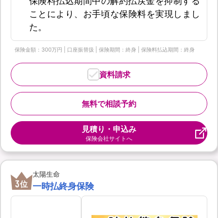
保険料払込期間中の解約払戻金を抑制する
ことにより、お手頃な保険料を実現しまし
た。
保険金額：300万円 | 口座振替扱 | 保険期間：終身 | 保険料払込期間：終身
資料請求
無料で相談予約
見積り・申込み
保険会社サイトへ
太陽生命
3
位
一時払終身保険