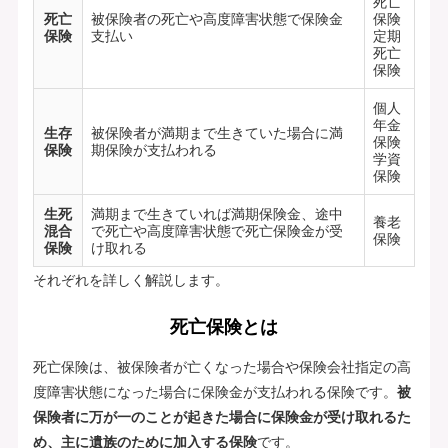
死亡
死亡
被保険者の死亡や高度障害状態で保険金
保険
保険
支払い
定期
死亡
保険
個人
年金
生存
被保険者が満期まで生きていた場合に満
保険
保険
期保険が支払われる
学資
保険
生死
満期まで生きていれば満期保険金、途中
養老
混合
で死亡や高度障害状態で死亡保険金が受
保険
保険
け取れる
それぞれを詳しく解説します。
死亡保険とは
死亡保険は、被保険者が亡くなった場合や保険会社指定の高
度障害状態になった場合に保険金が支払われる保険です。
被
保険者に万が一のことが起きた場合に保険金が受け取れるた
め、主に遺族のために加入する保険
です。