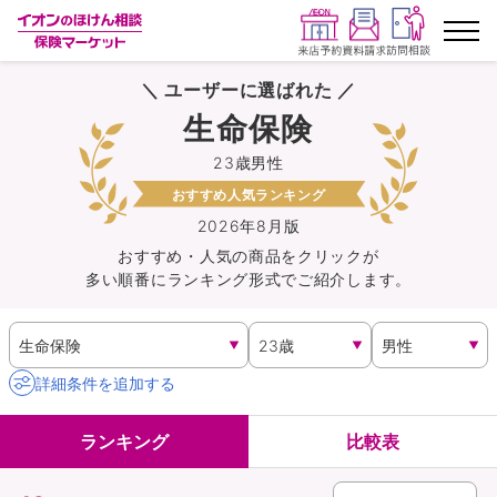
＼ ユーザーに選ばれた ／
ランキングから探す
生命保険
23歳男性
保険を比較する
おすすめ人気ランキング
保険会社から探す
2026年8月版
おすすめ・人気の商品を
クリック
が
多い順番にランキング形式でご紹介します。
イオンカード会員さま専用保険
キャンペーン一覧
詳細条件を追加する
コラム
ランキング
比較表
イオングループ従業員さま向け