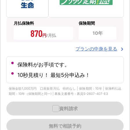
月払保険料
保険期間
870
10年
円
プランの中身を見る
保険料がお手頃です。
10秒見積り！ 最短5分申込み！
保険金額1,000万円 口座振替月払 特約なし | 保険期間：10年 | 保険料払込
期間：10年（保険期間と同一) | 募集文書番号：募資S-2607-407-E3
資料請求
無料で相談予約