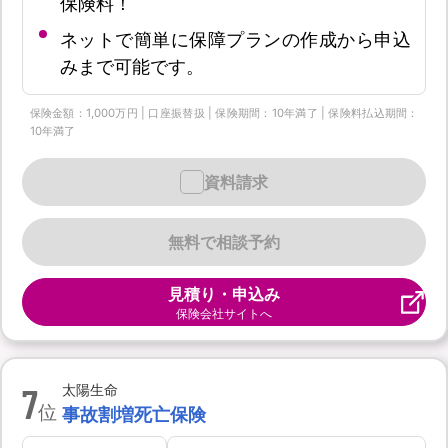
保険料！
ネットで簡単に保障プランの作成から申込
みまで可能です。
保険金額：1,000万円 | 口座振替扱 | 保険期間：10年満了 | 保険料払込期間：
10年満了
資料請求
無料で相談予約
見積り・申込み
保険会社サイトへ
7
太陽生命
位
事故割増死亡保険