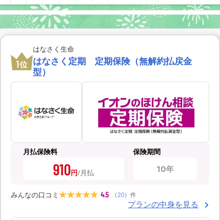
はなさく生命
はなさく定期 定期保険（無解約払戻金
1
位
型）
月払保険料
保険期間
910
10年
円
4.5
みんなの口コミ
（
20
）
件
プランの中身を見る