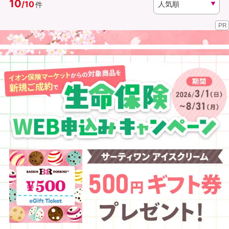
10
/
10
件
PR
資料請求
訪問相談
（無料）
（無料）
イオンカード会員さま専用保険