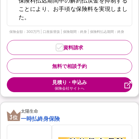
保険料払込期間中の解約払戻金を抑制する
ことにより、お手頃な保険料を実現しまし
た。
保険金額：300万円 | 口座振替扱 | 保険期間：終身 | 保険料払込期間：終身
資料請求
無料で相談予約
見積り・申込み
保険会社サイトへ
太陽生命
3
位
一時払終身保険