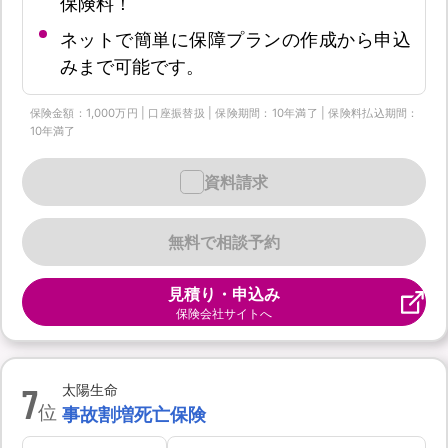
保険料！
ネットで簡単に保障プランの作成から申込
みまで可能です。
保険金額：1,000万円 | 口座振替扱 | 保険期間：10年満了 | 保険料払込期間：
10年満了
資料請求
無料で相談予約
見積り・申込み
保険会社サイトへ
7
太陽生命
位
事故割増死亡保険