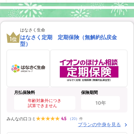
はなさく生命
はなさく定期 定期保険（無解約払戻金
1
位
型）
月払保険料
保険期間
年齢対象外につき
10年
試算できません
4.5
みんなの口コミ
（
20
）
件
プランの中身を見る