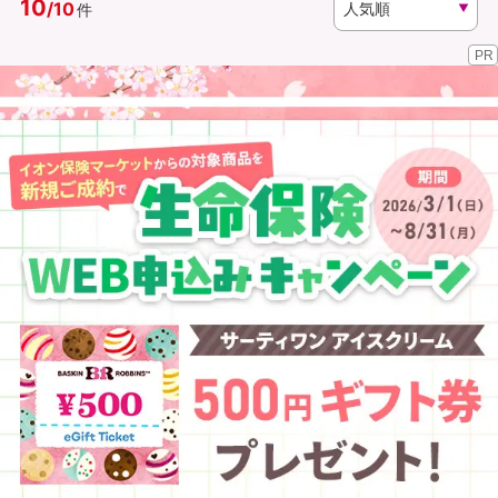
10
/
10
件
PR
資料請求
訪問相談
（無料）
（無料）
イオンカード会員さま専用保険