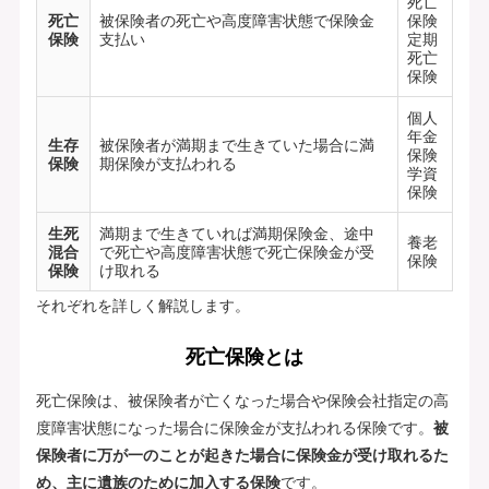
死亡
死亡
被保険者の死亡や高度障害状態で保険金
保険
保険
支払い
定期
死亡
保険
個人
年金
生存
被保険者が満期まで生きていた場合に満
保険
保険
期保険が支払われる
学資
保険
生死
満期まで生きていれば満期保険金、途中
養老
混合
で死亡や高度障害状態で死亡保険金が受
保険
保険
け取れる
それぞれを詳しく解説します。
死亡保険とは
死亡保険は、被保険者が亡くなった場合や保険会社指定の高
度障害状態になった場合に保険金が支払われる保険です。
被
保険者に万が一のことが起きた場合に保険金が受け取れるた
め、主に遺族のために加入する保険
です。