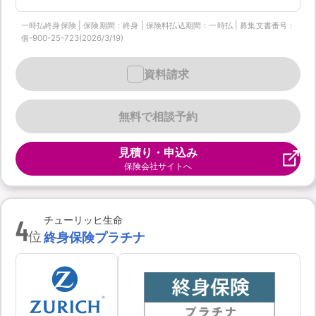
一時払終身保険 | 保険期間：終身 | 保険料払込期間：一時払 | 募集文書番号：
個-900-25-723(2026/3/19)
資料請求
無料で相談予約
見積り・申込み
保険会社サイトへ
4
チューリッヒ生命
位
終身保険プラチナ