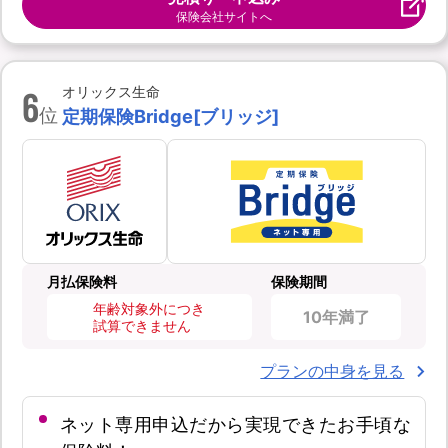
保険会社サイトへ
6
オリックス生命
位
定期保険Bridge[ブリッジ]
月払保険料
保険期間
年齢対象外につき
10年満了
試算できません
プランの中身を見る
ネット専用申込だから実現できたお手頃な