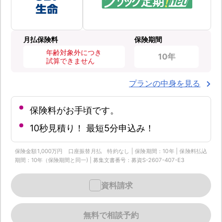
月払保険料
保険期間
年齢対象外につき
10年
試算できません
プランの中身を見る
保険料がお手頃です。
10秒見積り！ 最短5分申込み！
保険金額1,000万円 口座振替月払 特約なし | 保険期間：10年 | 保険料払込
期間：10年（保険期間と同一) | 募集文書番号：募資S-2607-407-E3
資料請求
無料で相談予約