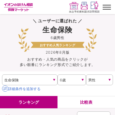
＼ ユーザーに選ばれた ／
ランキングから探す
生命保険
6歳男性
保険を比較する
おすすめ人気ランキング
保険会社から探す
2026年8月版
おすすめ・人気の商品を
クリック
が
多い順番にランキング形式でご紹介します。
イオンカード会員さま専用保険
キャンペーン一覧
詳細条件を追加する
コラム
ランキング
比較表
イオングループ従業員さま向け