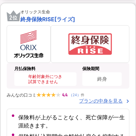
オリックス生命
2
位
終身保険RISE[ライズ]
月払保険料
保険期間
年齢対象外につき
終身
試算できません
4.4
みんなの口コミ
（
24
）
件
プランの中身を見る
保険料が上がることなく、死亡保障が一生
涯続きます。