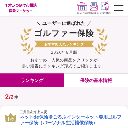
＼ ユーザーに選ばれた ／
ランキングから探す
ゴルファー保険
保険を比較する
おすすめ人気ランキング
2026年8月版
保険会社から探す
おすすめ・人気の商品を
クリック
が
多い順番にランキング形式でご紹介します。
イオンカード会員さま専用保険
ランキング
保険の基本情報
キャンペーン一覧
2
/
2
件
コラム
三井住友海上火災
ネットde保険＠ごるふインターネット専用ゴルフ
1
イオングループ従業員さま向け
位
ァー保険（パーソナル生活補償保険）