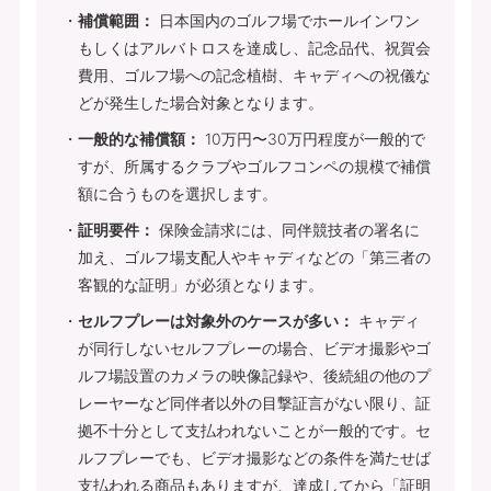
補償範囲：
日本国内のゴルフ場でホールインワン
もしくはアルバトロスを達成し、記念品代、祝賀会
費用、ゴルフ場への記念植樹、キャディへの祝儀な
どが発生した場合対象となります。
一般的な補償額：
10万円〜30万円程度が一般的で
すが、所属するクラブやゴルフコンペの規模で補償
額に合うものを選択します。
証明要件：
保険金請求には、同伴競技者の署名に
加え、ゴルフ場支配人やキャディなどの「第三者の
客観的な証明」が必須となります。
セルフプレーは対象外のケースが多い：
キャディ
が同行しないセルフプレーの場合、ビデオ撮影やゴ
ルフ場設置のカメラの映像記録や、後続組の他のプ
レーヤーなど同伴者以外の目撃証言がない限り、証
拠不十分として支払われないことが一般的です。セ
ルフプレーでも、ビデオ撮影などの条件を満たせば
支払われる商品もありますが、達成してから「証明