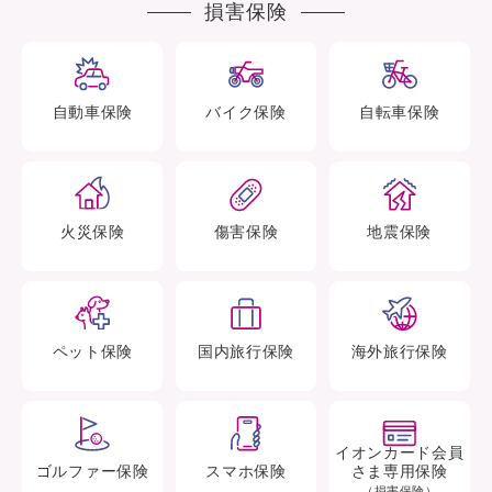
損害保険
自動車
保険
バイク
保険
自転車
保険
火災
保険
傷害
保険
地震
保険
ペット
保険
国内旅行
保険
海外旅行
保険
イオンカード会員
ゴルファー
保険
スマホ
保険
さま専用保険
（損害保険）