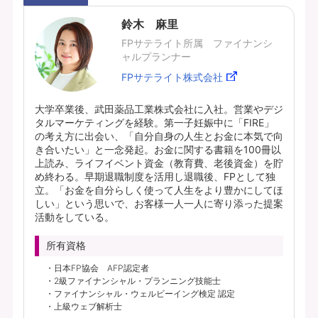
鈴木 麻里
FPサテライト所属 ファイナンシ
ャルプランナー
FPサテライト株式会社
大学卒業後、武田薬品工業株式会社に入社。営業やデジ
タルマーケティングを経験。第一子妊娠中に「FIRE」
の考え方に出会い、「自分自身の人生とお金に本気で向
き合いたい」と一念発起。お金に関する書籍を100冊以
上読み、ライフイベント資金（教育費、老後資金）を貯
め終わる。早期退職制度を活用し退職後、FPとして独
立。「お金を自分らしく使って人生をより豊かにしてほ
しい」という思いで、お客様一人一人に寄り添った提案
活動をしている。
所有資格
日本FP協会 AFP認定者
2級ファイナンシャル・プランニング技能士
ファイナンシャル・ウェルビーイング検定 認定
上級ウェブ解析士