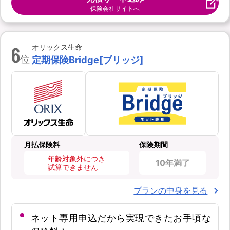
保険会社サイトへ
6
オリックス生命
位
定期保険Bridge[ブリッジ]
月払保険料
保険期間
年齢対象外につき
10年満了
試算できません
プランの中身を見る
ネット専用申込だから実現できたお手頃な