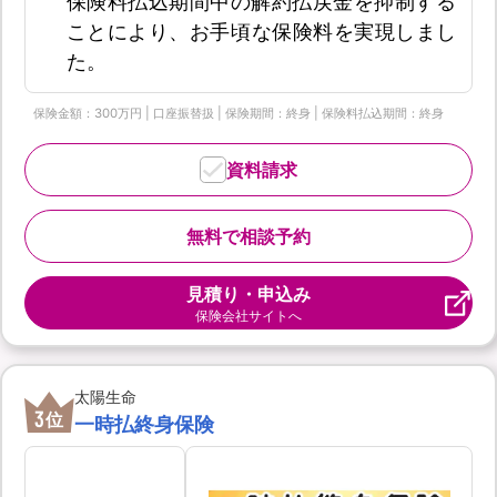
保険料払込期間中の解約払戻金を抑制する
ことにより、お手頃な保険料を実現しまし
た。
保険金額：300万円 | 口座振替扱 | 保険期間：終身 | 保険料払込期間：終身
資料請求
無料で相談予約
見積り・申込み
保険会社サイトへ
太陽生命
3
位
一時払終身保険