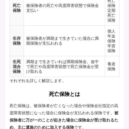
死亡
死亡
被保険者の死亡や高度障害状態で保険金
保険
保険
支払い
定期
死亡
保険
個人
年金
生存
被保険者が満期まで生きていた場合に満
保険
保険
期保険が支払われる
学資
保険
生死
満期まで生きていれば満期保険金、途中
養老
混合
で死亡や高度障害状態で死亡保険金が受
保険
保険
け取れる
それぞれを詳しく解説します。
死亡保険とは
死亡保険は、被保険者が亡くなった場合や保険会社指定の高
度障害状態になった場合に保険金が支払われる保険です。
被
保険者に万が一のことが起きた場合に保険金が受け取れるた
め、主に遺族のために加入する保険
です。