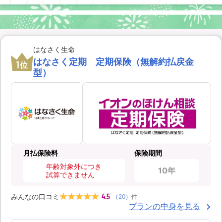
はなさく生命
はなさく定期 定期保険（無解約払戻金
1
位
型）
月払保険料
保険期間
年齢対象外につき
10年
試算できません
4.5
みんなの口コミ
（
20
）
件
プランの中身を見る