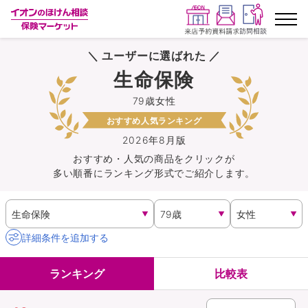
＼ ユーザーに選ばれた ／
ランキングから探す
生命保険
79歳女性
保険を比較する
おすすめ人気ランキング
保険会社から探す
2026年8月版
おすすめ・人気の商品を
クリック
が
多い順番にランキング形式でご紹介します。
イオンカード会員さま専用保険
キャンペーン一覧
詳細条件を追加する
コラム
ランキング
比較表
イオングループ従業員さま向け