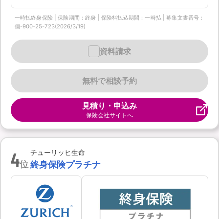
一時払終身保険 | 保険期間：終身 | 保険料払込期間：一時払 | 募集文書番号：
個-900-25-723(2026/3/19)
資料請求
無料で相談予約
見積り・申込み
保険会社サイトへ
4
チューリッヒ生命
位
終身保険プラチナ