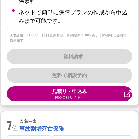
保険料！
ネットで簡単に保障プランの作成から申込
みまで可能です。
保険金額：1,000万円 | 口座振替扱 | 保険期間：10年満了 | 保険料払込期間：
10年満了
資料請求
無料で相談予約
見積り・申込み
保険会社サイトへ
7
太陽生命
位
事故割増死亡保険