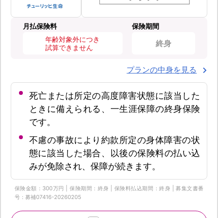
月払保険料
保険期間
年齢対象外につき
終身
試算できません
プランの中身を見る
死亡または所定の高度障害状態に該当した
ときに備えられる、一生涯保障の終身保険
です。
不慮の事故により約款所定の身体障害の状
態に該当した場合、以後の保険料の払い込
みが免除され、保障が続きます。
保険金額：300万円 | 保険期間：終身 | 保険料払込期間：終身 | 募集文書番
号：募補07416-20260205