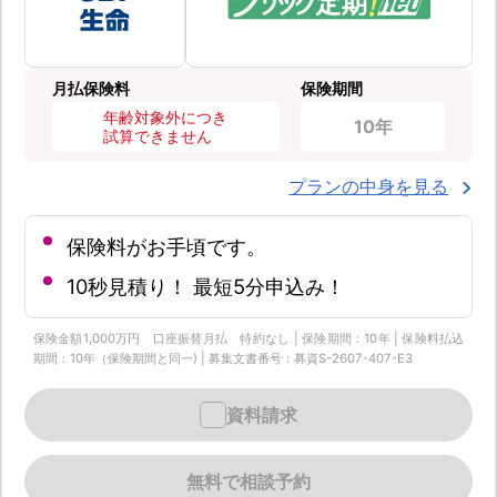
月払保険料
保険期間
年齢対象外につき
10年
試算できません
プランの中身を見る
保険料がお手頃です。
10秒見積り！ 最短5分申込み！
保険金額1,000万円 口座振替月払 特約なし | 保険期間：10年 | 保険料払込
期間：10年（保険期間と同一) | 募集文書番号：募資S-2607-407-E3
資料請求
無料で相談予約