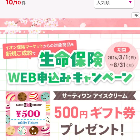
10
/
10
件
PR
資料請求
訪問相談
（無料）
（無料）
イオンカード会員さま専用保険