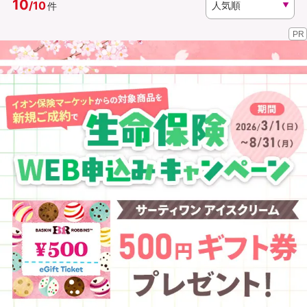
10
/
10
件
PR
資料請求
訪問相談
（無料）
（無料）
イオンカード会員さま専用保険