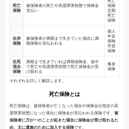
死亡
死亡
被保険者の死亡や高度障害状態で保険金
保険
保険
支払い
定期
死亡
保険
個人
年金
生存
被保険者が満期まで生きていた場合に満
保険
保険
期保険が支払われる
学資
保険
生死
満期まで生きていれば満期保険金、途中
養老
混合
で死亡や高度障害状態で死亡保険金が受
保険
保険
け取れる
それぞれを詳しく解説します。
死亡保険とは
死亡保険は、被保険者が亡くなった場合や保険会社指定の高
度障害状態になった場合に保険金が支払われる保険です。
被
保険者に万が一のことが起きた場合に保険金が受け取れるた
め、主に遺族のために加入する保険
です。