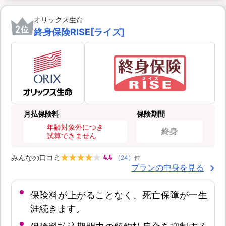
オリックス生命
2
位
終身保険RISE[ライズ]
月払保険料
保険期間
年齢対象外につき
終身
試算できません
4.4
みんなの口コミ
（
24
）
件
プランの中身を見る
保険料が上がることなく、死亡保障が一生
涯続きます。