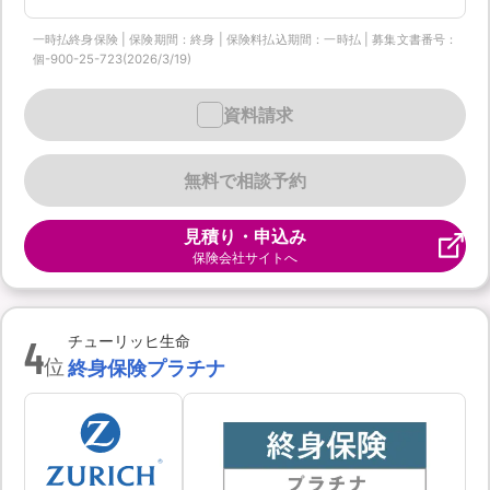
一時払終身保険 | 保険期間：終身 | 保険料払込期間：一時払 | 募集文書番号：
個-900-25-723(2026/3/19)
資料請求
無料で相談予約
見積り・申込み
保険会社サイトへ
4
チューリッヒ生命
位
終身保険プラチナ