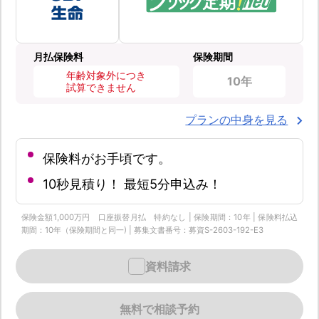
月払保険料
保険期間
年齢対象外につき
10年
試算できません
プランの中身を見る
保険料がお手頃です。
10秒見積り！ 最短5分申込み！
保険金額1,000万円 口座振替月払 特約なし | 保険期間：10年 | 保険料払込
期間：10年（保険期間と同一) | 募集文書番号：募資S-2603-192-E3
資料請求
無料で相談予約