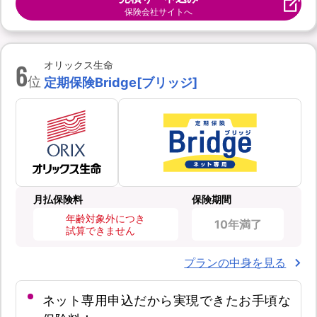
保険会社サイトへ
6
オリックス生命
位
定期保険Bridge[ブリッジ]
月払保険料
保険期間
年齢対象外につき
10年満了
試算できません
プランの中身を見る
ネット専用申込だから実現できたお手頃な