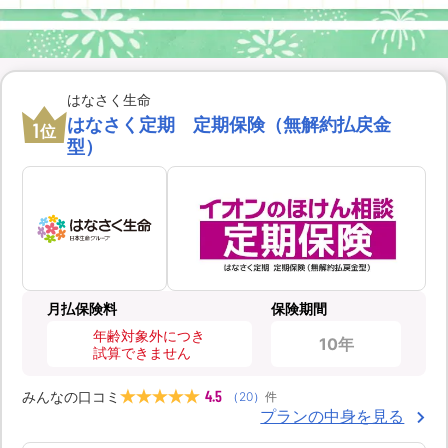
はなさく生命
はなさく定期 定期保険（無解約払戻金
1
位
型）
月払保険料
保険期間
年齢対象外につき
10年
試算できません
4.5
みんなの口コミ
（
20
）
件
プランの中身を見る