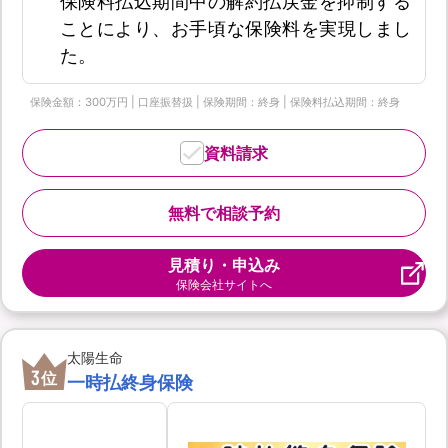
保険料払込期間中の解約払戻金を抑制する
ことにより、お手頃な保険料を実現しまし
た。
保険金額：300万円 | 口座振替扱 | 保険期間：終身 | 保険料払込期間：終身
資料請求
無料で相談予約
見積り・申込み
保険会社サイトへ
太陽生命
3
位
一時払終身保険