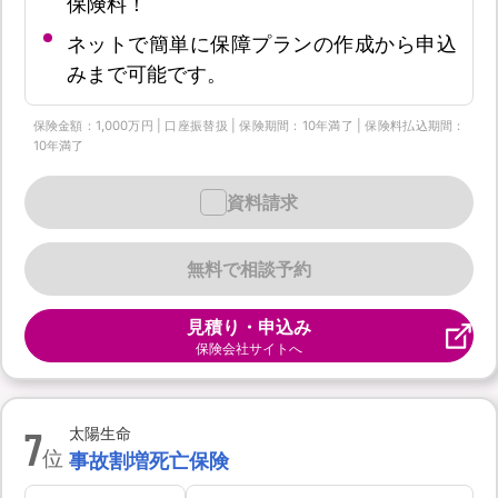
保険料！
ネットで簡単に保障プランの作成から申込
みまで可能です。
保険金額：1,000万円 | 口座振替扱 | 保険期間：10年満了 | 保険料払込期間：
10年満了
資料請求
無料で相談予約
見積り・申込み
保険会社サイトへ
7
太陽生命
位
事故割増死亡保険