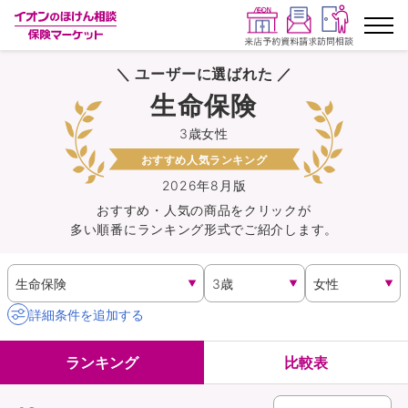
＼ ユーザーに選ばれた ／
ランキングから探す
生命保険
3歳女性
保険を比較する
おすすめ人気ランキング
保険会社から探す
2026年8月版
おすすめ・人気の商品を
クリック
が
多い順番にランキング形式でご紹介します。
イオンカード会員さま専用保険
キャンペーン一覧
詳細条件を追加する
コラム
ランキング
比較表
イオングループ従業員さま向け