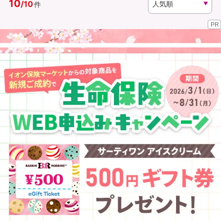
10
/
10
件
PR
資料請求
訪問相談
（無料）
（無料）
イオンカード会員さま専用保険