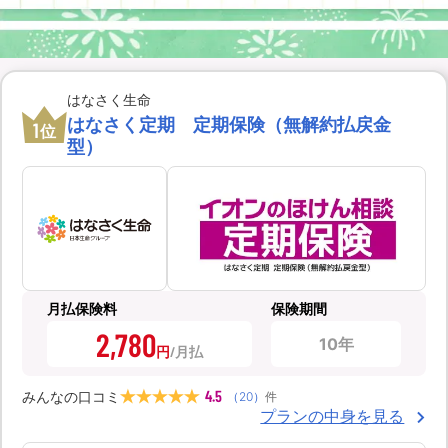
はなさく生命
はなさく定期 定期保険（無解約払戻金
1
位
型）
月払保険料
保険期間
2,780
10年
円
4.5
みんなの口コミ
（
20
）
件
プランの中身を見る