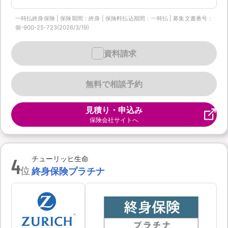
一時払終身保険 | 保険期間：終身 | 保険料払込期間：一時払 | 募集文書番号：
個-900-25-723(2026/3/19)
資料請求
無料で相談予約
見積り・申込み
保険会社サイトへ
4
チューリッヒ生命
位
終身保険プラチナ