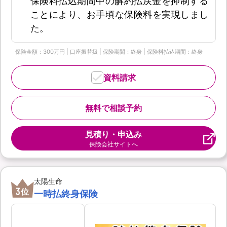
保険料払込期間中の解約払戻金を抑制する
ことにより、お手頃な保険料を実現しまし
た。
保険金額：300万円 | 口座振替扱 | 保険期間：終身 | 保険料払込期間：終身
資料請求
無料で相談予約
見積り・申込み
保険会社サイトへ
太陽生命
3
位
一時払終身保険