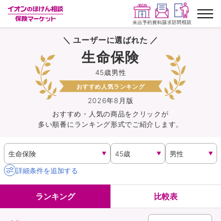
＼ ユーザーに選ばれた ／
ランキングから探す
生命保険
45歳男性
保険を比較する
おすすめ人気ランキング
保険会社から探す
2026年8月版
おすすめ・人気の商品を
クリック
が
多い順番にランキング形式でご紹介します。
イオンカード会員さま専用保険
キャンペーン一覧
詳細条件を追加する
コラム
ランキング
比較表
イオングループ従業員さま向け