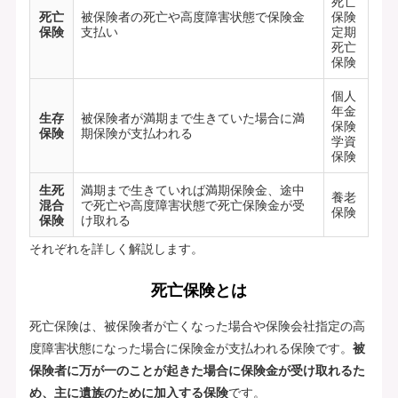
死亡
死亡
被保険者の死亡や高度障害状態で保険金
保険
保険
支払い
定期
死亡
保険
個人
年金
生存
被保険者が満期まで生きていた場合に満
保険
保険
期保険が支払われる
学資
保険
生死
満期まで生きていれば満期保険金、途中
養老
混合
で死亡や高度障害状態で死亡保険金が受
保険
保険
け取れる
それぞれを詳しく解説します。
死亡保険とは
死亡保険は、被保険者が亡くなった場合や保険会社指定の高
度障害状態になった場合に保険金が支払われる保険です。
被
保険者に万が一のことが起きた場合に保険金が受け取れるた
め、主に遺族のために加入する保険
です。