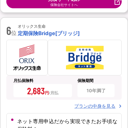
保険会社サイトへ
6
オリックス生命
位
定期保険Bridge[ブリッジ]
月払保険料
保険期間
2,683
10年満了
円
プランの中身を見る
ネット専用申込だから実現できたお手頃な