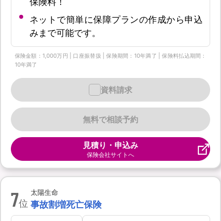
保険料！
ネットで簡単に保障プランの作成から申込
みまで可能です。
保険金額：1,000万円 | 口座振替扱 | 保険期間：10年満了 | 保険料払込期間：
10年満了
資料請求
無料で相談予約
見積り・申込み
保険会社サイトへ
7
太陽生命
位
事故割増死亡保険