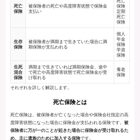
死亡
死亡
被保険者の死亡や高度障害状態で保険金
保険
保険
支払い
定期
死亡
保険
個人
年金
生存
被保険者が満期まで生きていた場合に満
保険
保険
期保険が支払われる
学資
保険
生死
満期まで生きていれば満期保険金、途中
養老
混合
で死亡や高度障害状態で死亡保険金が受
保険
保険
け取れる
それぞれを詳しく解説します。
死亡保険とは
死亡保険は、被保険者が亡くなった場合や保険会社指定の高
度障害状態になった場合に保険金が支払われる保険です。
被
保険者に万が一のことが起きた場合に保険金が受け取れるた
め、主に遺族のために加入する保険
です。