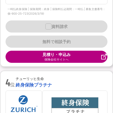
一時払終身保険 | 保険期間：終身 | 保険料払込期間：一時払 | 募集文書番号：
個-900-25-723(2026/3/19)
資料請求
無料で相談予約
見積り・申込み
保険会社サイトへ
4
チューリッヒ生命
位
終身保険プラチナ