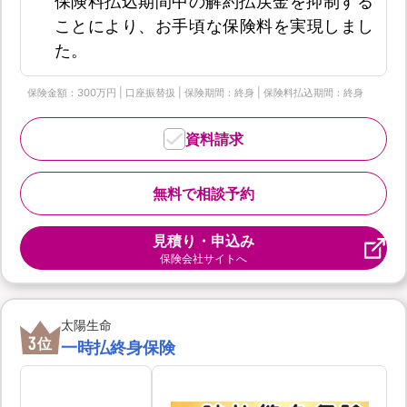
保険料払込期間中の解約払戻金を抑制する
ことにより、お手頃な保険料を実現しまし
た。
保険金額：300万円 | 口座振替扱 | 保険期間：終身 | 保険料払込期間：終身
資料請求
無料で相談予約
見積り・申込み
保険会社サイトへ
太陽生命
3
位
一時払終身保険