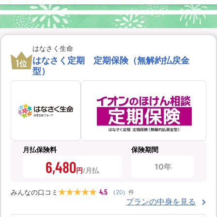
はなさく生命
はなさく定期 定期保険（無解約払戻金
1
位
型）
月払保険料
保険期間
6,480
10年
円
4.5
みんなの口コミ
（
20
）
件
プランの中身を見る