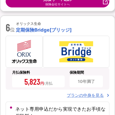
保険会社サイトへ
6
オリックス生命
位
定期保険Bridge[ブリッジ]
月払保険料
保険期間
5,823
10年満了
円
プランの中身を見る
ネット専用申込だから実現できたお手頃な