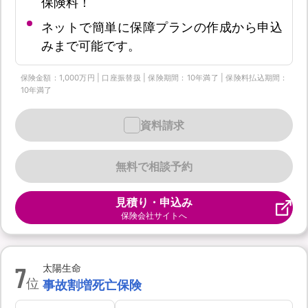
保険料！
ネットで簡単に保障プランの作成から申込
みまで可能です。
保険金額：1,000万円 | 口座振替扱 | 保険期間：10年満了 | 保険料払込期間：
10年満了
資料請求
無料で相談予約
見積り・申込み
保険会社サイトへ
7
太陽生命
位
事故割増死亡保険