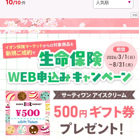
10
/
10
件
PR
資料請求
訪問相談
（無料）
（無料）
イオンカード会員さま専用保険