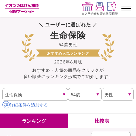
＼ ユーザーに選ばれた ／
ランキングから探す
生命保険
54歳男性
保険を比較する
おすすめ人気ランキング
保険会社から探す
2026年8月版
おすすめ・人気の商品を
クリック
が
多い順番にランキング形式でご紹介します。
イオンカード会員さま専用保険
キャンペーン一覧
詳細条件を追加する
コラム
ランキング
比較表
イオングループ従業員さま向け