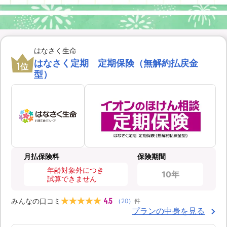
はなさく生命
はなさく定期 定期保険（無解約払戻金
1
位
型）
月払保険料
保険期間
年齢対象外につき
10年
試算できません
4.5
みんなの口コミ
（
20
）
件
プランの中身を見る