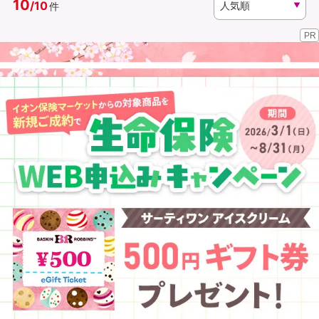
10
/
10
件
PR
資料請求
訪問相談
（無料）
（無料）
イオンカード会員さま専用保険