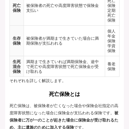
死亡
死亡
被保険者の死亡や高度障害状態で保険金
保険
保険
支払い
定期
死亡
保険
個人
年金
生存
被保険者が満期まで生きていた場合に満
保険
保険
期保険が支払われる
学資
保険
生死
満期まで生きていれば満期保険金、途中
養老
混合
で死亡や高度障害状態で死亡保険金が受
保険
保険
け取れる
それぞれを詳しく解説します。
死亡保険とは
死亡保険は、被保険者が亡くなった場合や保険会社指定の高
度障害状態になった場合に保険金が支払われる保険です。
被
保険者に万が一のことが起きた場合に保険金が受け取れるた
め、主に遺族のために加入する保険
です。