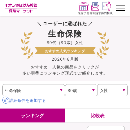
＼ ユーザーに選ばれた ／
ランキングから探す
生命保険
80代（80歳）女性
保険を比較する
おすすめ人気ランキング
保険会社から探す
2026年8月版
おすすめ・人気の商品を
クリック
が
多い順番にランキング形式でご紹介します。
イオンカード会員さま専用保険
キャンペーン一覧
詳細条件を追加する
コラム
ランキング
比較表
イオングループ従業員さま向け