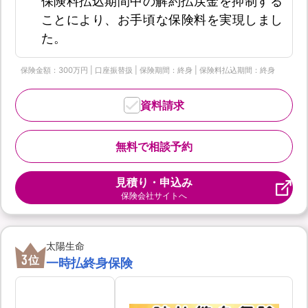
保険料払込期間中の解約払戻金を抑制する
ことにより、お手頃な保険料を実現しまし
た。
保険金額：300万円 | 口座振替扱 | 保険期間：終身 | 保険料払込期間：終身
資料請求
無料で相談予約
見積り・申込み
保険会社サイトへ
太陽生命
3
位
一時払終身保険