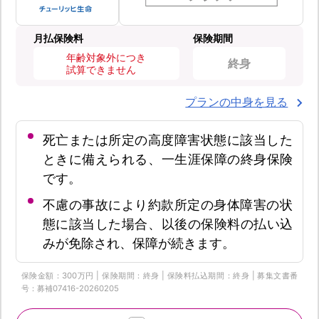
月払保険料
保険期間
年齢対象外につき
終身
試算できません
プランの中身を見る
死亡または所定の高度障害状態に該当した
ときに備えられる、一生涯保障の終身保険
です。
不慮の事故により約款所定の身体障害の状
態に該当した場合、以後の保険料の払い込
みが免除され、保障が続きます。
保険金額：300万円 | 保険期間：終身 | 保険料払込期間：終身 | 募集文書番
号：募補07416-20260205