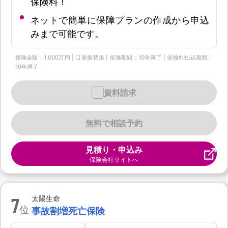
保険料！
ネットで簡単に保障プランの作成から申込
みまで可能です。
保険金額：1,000万円 | 口座振替扱 | 保険期間：10年満了 | 保険料払込期間：
10年満了
資料請求
無料で相談予約
見積り・申込み
保険会社サイトへ
7
太陽生命
位
事故割増死亡保険