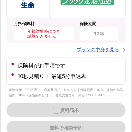
月払保険料
保険期間
年齢対象外につき
10年
試算できません
プランの中身を見る
保険料がお手頃です。
10秒見積り！ 最短5分申込み！
保険金額1,000万円 口座振替月払 特約なし | 保険期間：10年 | 保険料払込
期間：10年（保険期間と同一) | 募集文書番号：募資S-2607-407-E3
資料請求
無料で相談予約