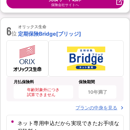
保険会社サイトへ
6
オリックス生命
位
定期保険Bridge[ブリッジ]
月払保険料
保険期間
年齢対象外につき
10年満了
試算できません
プランの中身を見る
ネット専用申込だから実現できたお手頃な