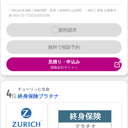
一時払終身保険 | 保険期間：終身 | 保険料払込期間：一時払 | 募集文書番号：
個-900-25-723(2026/3/19)
資料請求
無料で相談予約
見積り・申込み
保険会社サイトへ
4
チューリッヒ生命
位
終身保険プラチナ