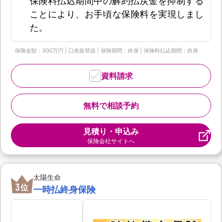
保険料払込期間中の解約払戻金を抑制する
ことにより、お手頃な保険料を実現しまし
た。
保険金額：300万円 | 口座振替扱 | 保険期間：終身 | 保険料払込期間：終身
資料請求
無料で相談予約
見積り・申込み
保険会社サイトへ
太陽生命
3
位
一時払終身保険