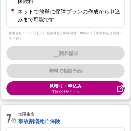
保険料！
ネットで簡単に保障プランの作成から申込
みまで可能です。
保険金額：1,000万円 | 口座振替扱 | 保険期間：10年満了 | 保険料払込期間：
10年満了
資料請求
無料で相談予約
見積り・申込み
保険会社サイトへ
7
太陽生命
位
事故割増死亡保険