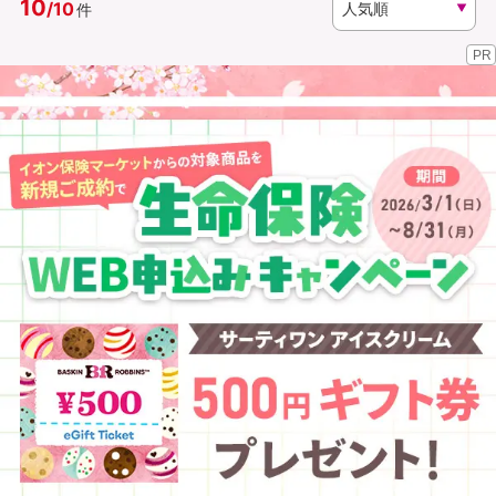
10
/
10
件
PR
資料請求
訪問相談
（無料）
（無料）
イオンカード会員さま専用保険