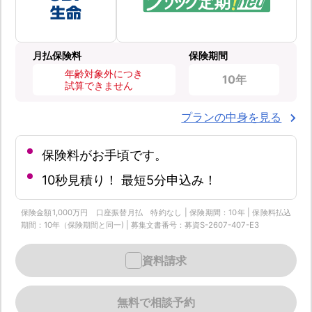
月払保険料
保険期間
年齢対象外につき
10年
試算できません
プランの中身を見る
保険料がお手頃です。
10秒見積り！ 最短5分申込み！
保険金額1,000万円 口座振替月払 特約なし | 保険期間：10年 | 保険料払込
期間：10年（保険期間と同一) | 募集文書番号：募資S-2607-407-E3
資料請求
無料で相談予約