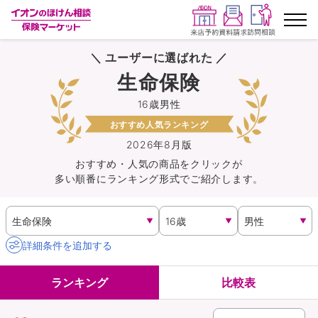
＼ ユーザーに選ばれた ／
ランキングから探す
生命保険
16歳男性
保険を比較する
おすすめ人気ランキング
保険会社から探す
2026年8月版
おすすめ・人気の商品を
クリック
が
多い順番にランキング形式でご紹介します。
イオンカード会員さま専用保険
キャンペーン一覧
詳細条件を追加する
コラム
ランキング
比較表
イオングループ従業員さま向け