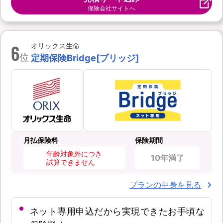
保険会社サイトへ
6
オリックス生命
位
定期保険Bridge[ブリッジ]
月払保険料
保険期間
年齢対象外につき
10年満了
試算できません
プランの中身を見る
ネット専用申込だから実現できたお手頃な