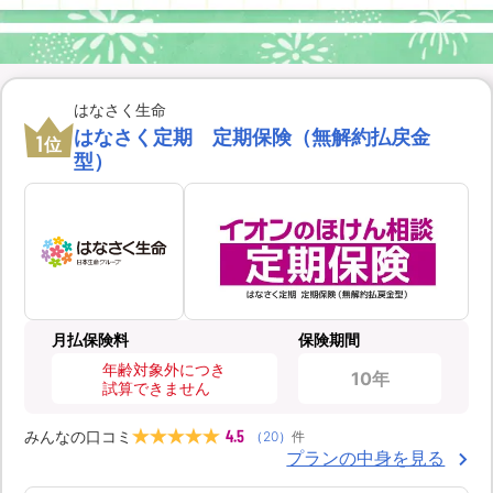
はなさく生命
はなさく定期 定期保険（無解約払戻金
1
位
型）
月払保険料
保険期間
年齢対象外につき
10年
試算できません
4.5
みんなの口コミ
（
20
）
件
プランの中身を見る