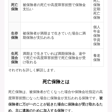
死亡
死亡
被保険者の死亡や高度障害状態で保険金
保険
保険
支払い
定期
死亡
保険
個人
年金
生存
被保険者が満期まで生きていた場合に満
保険
保険
期保険が支払われる
学資
保険
生死
満期まで生きていれば満期保険金、途中
養老
混合
で死亡や高度障害状態で死亡保険金が受
保険
保険
け取れる
それぞれを詳しく解説します。
死亡保険とは
死亡保険は、被保険者が亡くなった場合や保険会社指定の高
度障害状態になった場合に保険金が支払われる保険です。
被
保険者に万が一のことが起きた場合に保険金が受け取れるた
め、主に遺族のために加入する保険
です。