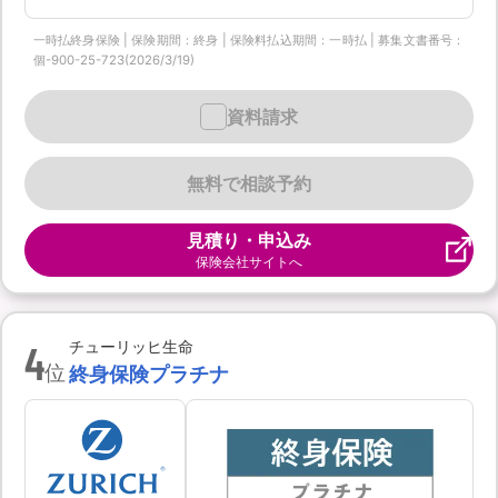
一時払終身保険 | 保険期間：終身 | 保険料払込期間：一時払 | 募集文書番号：
個-900-25-723(2026/3/19)
資料請求
無料で相談予約
見積り・申込み
保険会社サイトへ
4
チューリッヒ生命
位
終身保険プラチナ