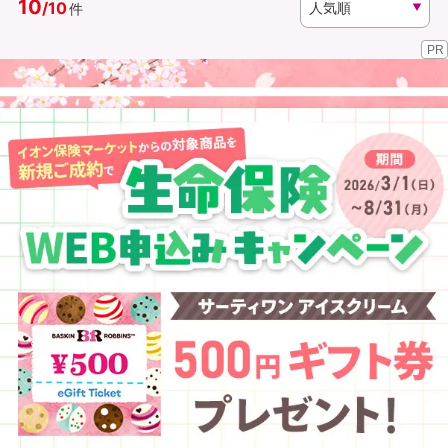
10
/
10
件
PR
資料請求
訪問相談
（無料）
（無料）
イオンカード会員さま専用保険