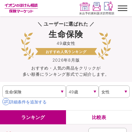
＼ ユーザーに選ばれた ／
ランキングから探す
生命保険
49歳女性
保険を比較する
おすすめ人気ランキング
保険会社から探す
2026年8月版
おすすめ・人気の商品を
クリック
が
多い順番にランキング形式でご紹介します。
イオンカード会員さま専用保険
キャンペーン一覧
詳細条件を追加する
コラム
ランキング
比較表
イオングループ従業員さま向け