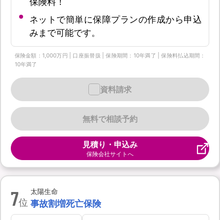
保険料！
ネットで簡単に保障プランの作成から申込
みまで可能です。
保険金額：1,000万円 | 口座振替扱 | 保険期間：10年満了 | 保険料払込期間：
10年満了
資料請求
無料で相談予約
見積り・申込み
保険会社サイトへ
7
太陽生命
位
事故割増死亡保険