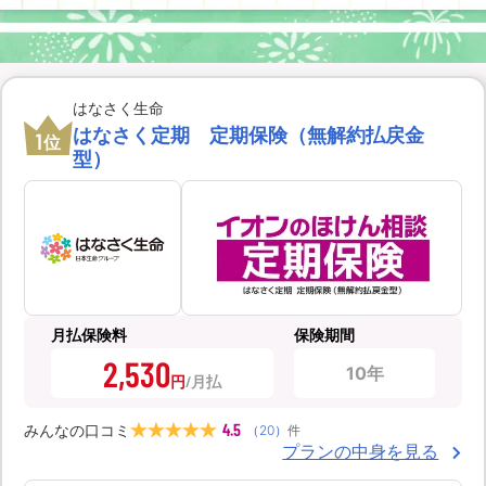
はなさく生命
はなさく定期 定期保険（無解約払戻金
1
位
型）
月払保険料
保険期間
2,530
10年
円
4.5
みんなの口コミ
（
20
）
件
プランの中身を見る