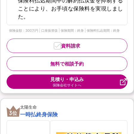
保険料払込期間中の解約払戻金を抑制する
ことにより、お手頃な保険料を実現しまし
た。
保険金額：300万円 | 口座振替扱 | 保険期間：終身 | 保険料払込期間：終身
資料請求
無料で相談予約
見積り・申込み
保険会社サイトへ
太陽生命
3
位
一時払終身保険