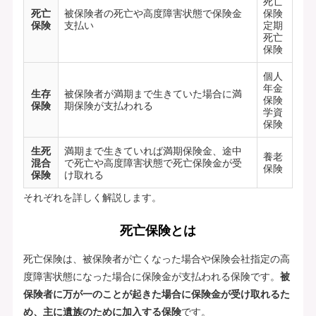
死亡
死亡
被保険者の死亡や高度障害状態で保険金
保険
保険
支払い
定期
死亡
保険
個人
年金
生存
被保険者が満期まで生きていた場合に満
保険
保険
期保険が支払われる
学資
保険
生死
満期まで生きていれば満期保険金、途中
養老
混合
で死亡や高度障害状態で死亡保険金が受
保険
保険
け取れる
それぞれを詳しく解説します。
死亡保険とは
死亡保険は、被保険者が亡くなった場合や保険会社指定の高
度障害状態になった場合に保険金が支払われる保険です。
被
保険者に万が一のことが起きた場合に保険金が受け取れるた
め、主に遺族のために加入する保険
です。