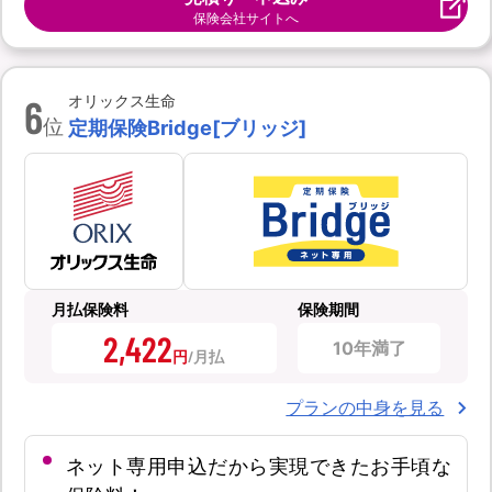
保険会社サイトへ
6
オリックス生命
位
定期保険Bridge[ブリッジ]
月払保険料
保険期間
2,422
10年満了
円
プランの中身を見る
ネット専用申込だから実現できたお手頃な