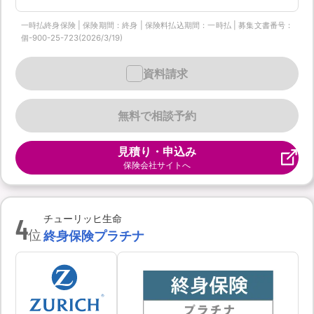
一時払終身保険 | 保険期間：終身 | 保険料払込期間：一時払 | 募集文書番号：
個-900-25-723(2026/3/19)
資料請求
無料で相談予約
見積り・申込み
保険会社サイトへ
4
チューリッヒ生命
位
終身保険プラチナ