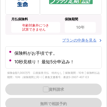
月払保険料
保険期間
年齢対象外につき
10年
試算できません
プランの中身を見る
保険料がお手頃です。
10秒見積り！ 最短5分申込み！
保険金額1,000万円 口座振替月払 特約なし | 保険期間：10年 | 保険料払込
期間：10年（保険期間と同一) | 募集文書番号：募資S-2607-407-E3
資料請求
無料で相談予約