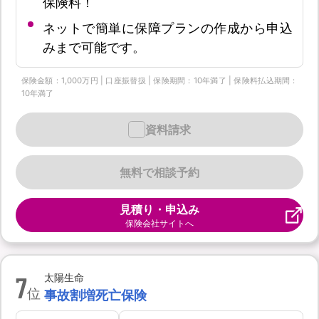
保険料！
ネットで簡単に保障プランの作成から申込
みまで可能です。
保険金額：1,000万円 | 口座振替扱 | 保険期間：10年満了 | 保険料払込期間：
10年満了
資料請求
無料で相談予約
見積り・申込み
保険会社サイトへ
7
太陽生命
位
事故割増死亡保険