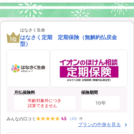
はなさく生命
はなさく定期 定期保険（無解約払戻金
1
位
型）
月払保険料
保険期間
年齢対象外につき
10年
試算できません
4.5
みんなの口コミ
（
20
）
件
プランの中身を見る