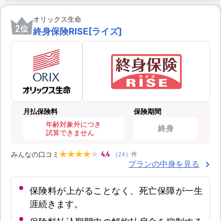
オリックス生命
2
位
終身保険RISE[ライズ]
月払保険料
保険期間
年齢対象外につき
終身
試算できません
4.4
みんなの口コミ
（
24
）
件
プランの中身を見る
保険料が上がることなく、死亡保障が一生
涯続きます。