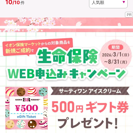
10
/
10
件
PR
資料請求
訪問相談
（無料）
（無料）
イオンカード会員さま専用保険