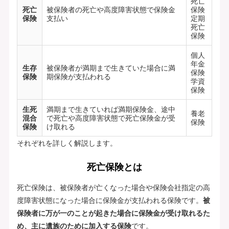
死亡
死亡
被保険者の死亡や高度障害状態で保険金
保険
保険
支払い
定期
死亡
保険
個人
年金
生存
被保険者が満期まで生きていた場合に満
保険
保険
期保険が支払われる
学資
保険
生死
満期まで生きていれば満期保険金、途中
養老
混合
で死亡や高度障害状態で死亡保険金が受
保険
保険
け取れる
それぞれを詳しく解説します。
死亡保険とは
死亡保険は、被保険者が亡くなった場合や保険会社指定の高
度障害状態になった場合に保険金が支払われる保険です。
被
保険者に万が一のことが起きた場合に保険金が受け取れるた
め、主に遺族のために加入する保険
です。