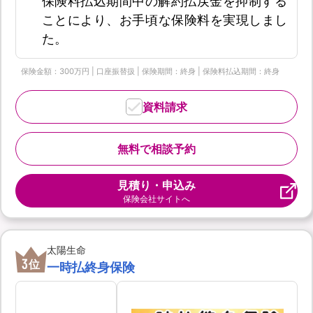
保険料払込期間中の解約払戻金を抑制する
ことにより、お手頃な保険料を実現しまし
た。
保険金額：300万円 | 口座振替扱 | 保険期間：終身 | 保険料払込期間：終身
資料請求
無料で相談予約
見積り・申込み
保険会社サイトへ
太陽生命
3
位
一時払終身保険