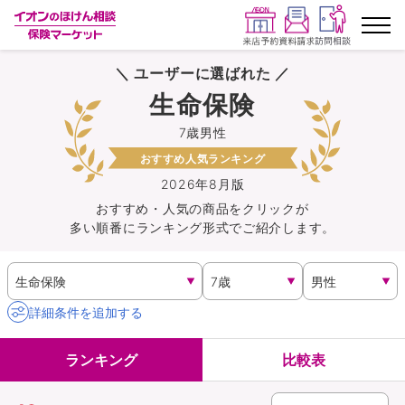
＼ ユーザーに選ばれた ／
ランキングから探す
生命保険
7歳男性
保険を比較する
おすすめ人気ランキング
保険会社から探す
2026年8月版
おすすめ・人気の商品を
クリック
が
多い順番にランキング形式でご紹介します。
イオンカード会員さま専用保険
キャンペーン一覧
詳細条件を追加する
コラム
ランキング
比較表
イオングループ従業員さま向け