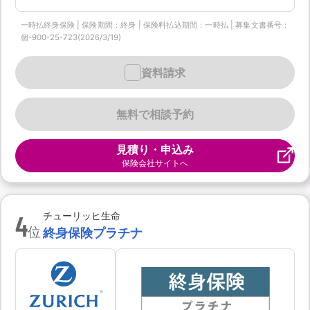
一時払終身保険 | 保険期間：終身 | 保険料払込期間：一時払 | 募集文書番号：
個-900-25-723(2026/3/19)
資料請求
無料で相談予約
見積り・申込み
保険会社サイトへ
4
チューリッヒ生命
位
終身保険プラチナ