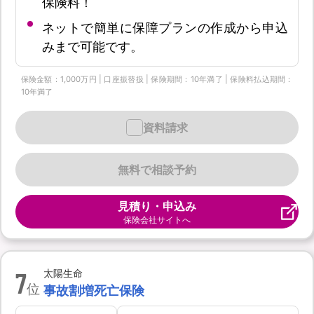
保険料！
ネットで簡単に保障プランの作成から申込
みまで可能です。
保険金額：1,000万円 | 口座振替扱 | 保険期間：10年満了 | 保険料払込期間：
10年満了
資料請求
無料で相談予約
見積り・申込み
保険会社サイトへ
7
太陽生命
位
事故割増死亡保険