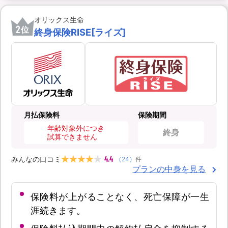
オリックス生命
2
位
終身保険RISE[ライズ]
月払保険料
保険期間
年齢対象外につき
終身
試算できません
4.4
みんなの口コミ
（
24
）
件
プランの中身を見る
保険料が上がることなく、死亡保障が一生
涯続きます。