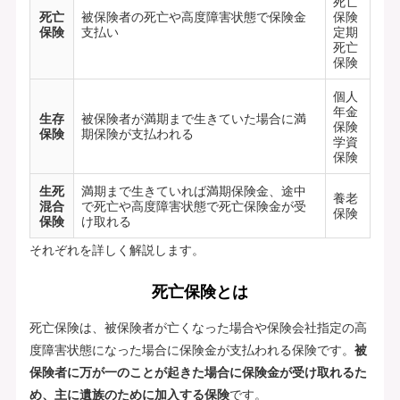
死亡
死亡
被保険者の死亡や高度障害状態で保険金
保険
保険
支払い
定期
死亡
保険
個人
年金
生存
被保険者が満期まで生きていた場合に満
保険
保険
期保険が支払われる
学資
保険
生死
満期まで生きていれば満期保険金、途中
養老
混合
で死亡や高度障害状態で死亡保険金が受
保険
保険
け取れる
それぞれを詳しく解説します。
死亡保険とは
死亡保険は、被保険者が亡くなった場合や保険会社指定の高
度障害状態になった場合に保険金が支払われる保険です。
被
保険者に万が一のことが起きた場合に保険金が受け取れるた
め、主に遺族のために加入する保険
です。