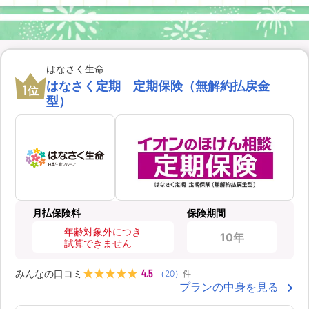
はなさく生命
はなさく定期 定期保険（無解約払戻金
1
位
型）
月払保険料
保険期間
年齢対象外につき
10年
試算できません
4.5
みんなの口コミ
（
20
）
件
プランの中身を見る