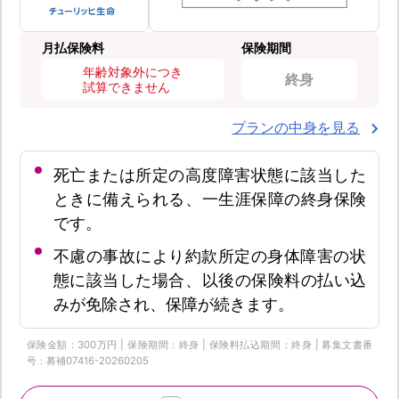
月払保険料
保険期間
年齢対象外につき
終身
試算できません
プランの中身を見る
死亡または所定の高度障害状態に該当した
ときに備えられる、一生涯保障の終身保険
です。
不慮の事故により約款所定の身体障害の状
態に該当した場合、以後の保険料の払い込
みが免除され、保障が続きます。
保険金額：300万円 | 保険期間：終身 | 保険料払込期間：終身 | 募集文書番
号：募補07416-20260205