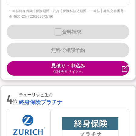
一時払終身保険 | 保険期間：終身 | 保険料払込期間：一時払 | 募集文書番号：
個-900-25-723(2026/3/19)
資料請求
無料で相談予約
見積り・申込み
保険会社サイトへ
4
チューリッヒ生命
位
終身保険プラチナ