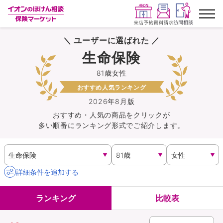
＼ ユーザーに選ばれた ／
ランキングから探す
生命保険
81歳女性
保険を比較する
おすすめ人気ランキング
保険会社から探す
2026年8月版
おすすめ・人気の商品を
クリック
が
多い順番にランキング形式でご紹介します。
イオンカード会員さま専用保険
キャンペーン一覧
詳細条件を追加する
コラム
ランキング
比較表
イオングループ従業員さま向け