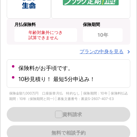
月払保険料
保険期間
年齢対象外につき
10年
試算できません
プランの中身を見る
保険料がお手頃です。
10秒見積り！ 最短5分申込み！
保険金額1,000万円 口座振替月払 特約なし | 保険期間：10年 | 保険料払込
期間：10年（保険期間と同一) | 募集文書番号：募資S-2607-407-E3
資料請求
無料で相談予約