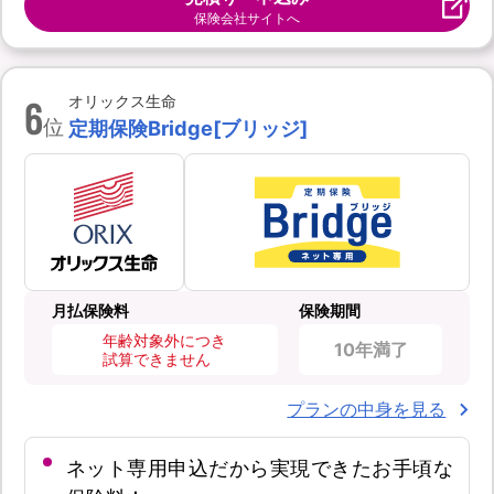
保険会社サイトへ
6
オリックス生命
位
定期保険Bridge[ブリッジ]
月払保険料
保険期間
年齢対象外につき
10年満了
試算できません
プランの中身を見る
ネット専用申込だから実現できたお手頃な