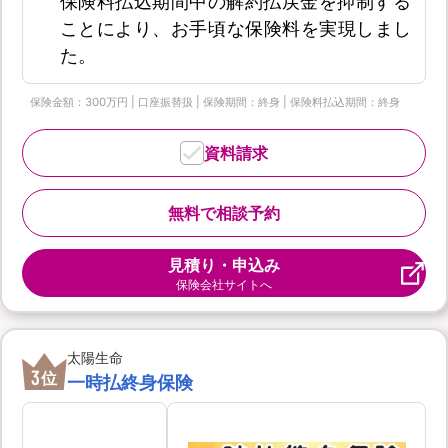
保険料払込期間中の解約払戻金を抑制する
ことにより、お手頃な保険料を実現しまし
た。
保険金額：300万円 | 口座振替扱 | 保険期間：終身 | 保険料払込期間：終身
資料請求
無料で相談予約
見積り・申込み
保険会社サイトへ
太陽生命
3
位
一時払終身保険