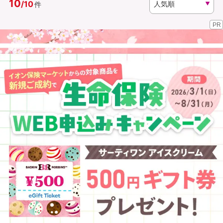
10
/
10
件
PR
資料請求
訪問相談
（無料）
（無料）
イオンカード会員さま専用保険