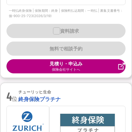
一時払終身保険 | 保険期間：終身 | 保険料払込期間：一時払 | 募集文書番号：
個-900-25-723(2026/3/19)
資料請求
無料で相談予約
見積り・申込み
保険会社サイトへ
4
チューリッヒ生命
位
終身保険プラチナ