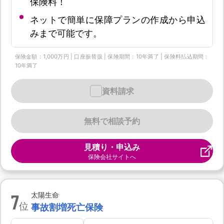
保険料！
ネットで簡単に保障プランの作成から申込
みまで可能です。
保険金額：1,000万円 | 口座振替扱 | 保険期間：10年満了 | 保険料払込期間：
10年満了
資料請求
無料で相談予約
見積り・申込み
保険会社サイトへ
7
太陽生命
位
事故割増死亡保険