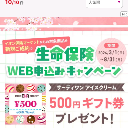
10
/
10
件
PR
資料請求
訪問相談
（無料）
（無料）
イオンカード会員さま専用保険