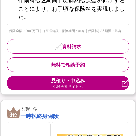
保険料払込期間中の解約払戻金を抑制する
ことにより、お手頃な保険料を実現しまし
た。
保険金額：300万円 | 口座振替扱 | 保険期間：終身 | 保険料払込期間：終身
資料請求
無料で相談予約
見積り・申込み
保険会社サイトへ
太陽生命
3
位
一時払終身保険