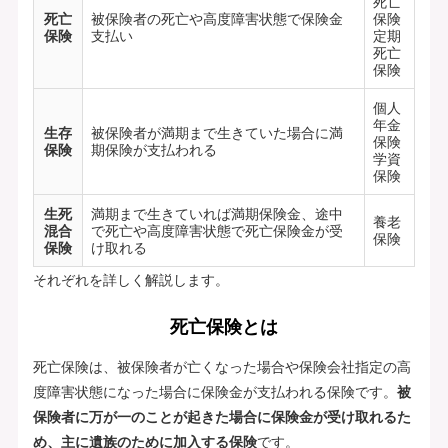
死亡
死亡
被保険者の死亡や高度障害状態で保険金
保険
保険
支払い
定期
死亡
保険
個人
年金
生存
被保険者が満期まで生きていた場合に満
保険
保険
期保険が支払われる
学資
保険
生死
満期まで生きていれば満期保険金、途中
養老
混合
で死亡や高度障害状態で死亡保険金が受
保険
保険
け取れる
それぞれを詳しく解説します。
死亡保険とは
死亡保険は、被保険者が亡くなった場合や保険会社指定の高
度障害状態になった場合に保険金が支払われる保険です。
被
保険者に万が一のことが起きた場合に保険金が受け取れるた
め、主に遺族のために加入する保険
です。