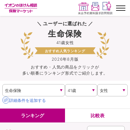
＼ ユーザーに選ばれた ／
ランキングから探す
生命保険
41歳女性
保険を比較する
おすすめ人気ランキング
保険会社から探す
2026年8月版
おすすめ・人気の商品を
クリック
が
多い順番にランキング形式でご紹介します。
イオンカード会員さま専用保険
キャンペーン一覧
詳細条件を追加する
コラム
ランキング
比較表
イオングループ従業員さま向け