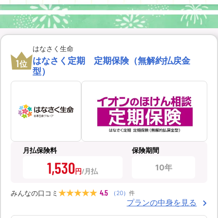
はなさく生命
はなさく定期 定期保険（無解約払戻金
1
位
型）
月払保険料
保険期間
1,530
10年
円
4.5
みんなの口コミ
（
20
）
件
プランの中身を見る