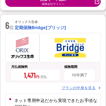
保険会社サイトへ
6
オリックス生命
位
定期保険Bridge[ブリッジ]
月払保険料
保険期間
1,471
10年満了
円
プランの中身を見る
ネット専用申込だから実現できたお手頃な