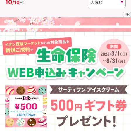
10
/
10
件
PR
資料請求
訪問相談
（無料）
（無料）
イオンカード会員さま専用保険