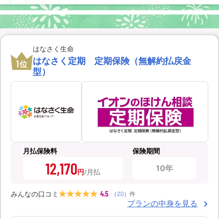
はなさく生命
はなさく定期 定期保険（無解約払戻金
1
位
型）
月払保険料
保険期間
12,170
10年
円
4.5
みんなの口コミ
（
20
）
件
プランの中身を見る