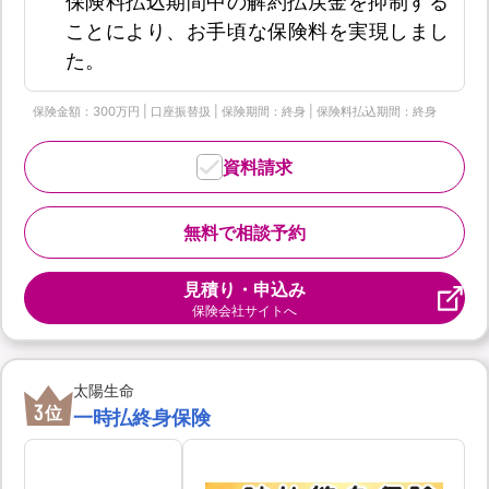
保険料払込期間中の解約払戻金を抑制する
ことにより、お手頃な保険料を実現しまし
た。
保険金額：300万円 | 口座振替扱 | 保険期間：終身 | 保険料払込期間：終身
資料請求
無料で相談予約
見積り・申込み
保険会社サイトへ
太陽生命
3
位
一時払終身保険