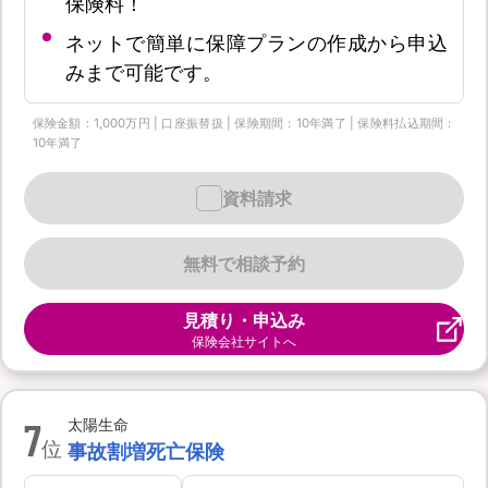
保険料！
ネットで簡単に保障プランの作成から申込
みまで可能です。
保険金額：1,000万円 | 口座振替扱 | 保険期間：10年満了 | 保険料払込期間：
10年満了
資料請求
無料で相談予約
見積り・申込み
保険会社サイトへ
7
太陽生命
位
事故割増死亡保険