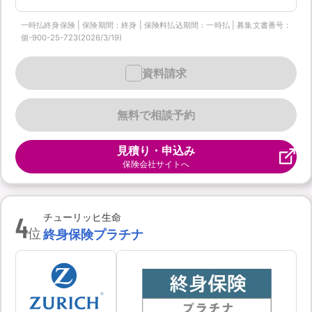
一時払終身保険 | 保険期間：終身 | 保険料払込期間：一時払 | 募集文書番号：
個-900-25-723(2026/3/19)
資料請求
無料で相談予約
見積り・申込み
保険会社サイトへ
4
チューリッヒ生命
位
終身保険プラチナ