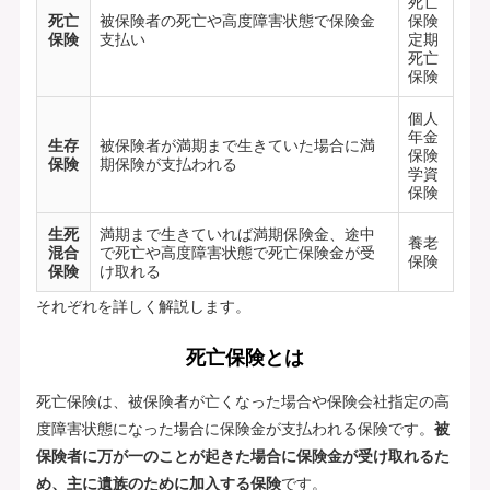
死亡
死亡
被保険者の死亡や高度障害状態で保険金
保険
保険
支払い
定期
死亡
保険
個人
年金
生存
被保険者が満期まで生きていた場合に満
保険
保険
期保険が支払われる
学資
保険
生死
満期まで生きていれば満期保険金、途中
養老
混合
で死亡や高度障害状態で死亡保険金が受
保険
保険
け取れる
それぞれを詳しく解説します。
死亡保険とは
死亡保険は、被保険者が亡くなった場合や保険会社指定の高
度障害状態になった場合に保険金が支払われる保険です。
被
保険者に万が一のことが起きた場合に保険金が受け取れるた
め、主に遺族のために加入する保険
です。