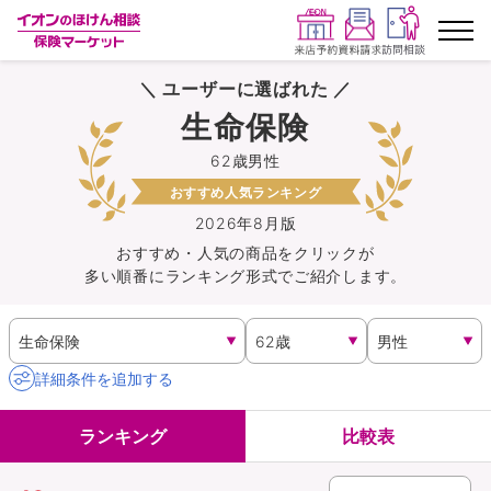
＼ ユーザーに選ばれた ／
ランキングから探す
生命保険
62歳男性
保険を比較する
おすすめ人気ランキング
保険会社から探す
2026年8月版
おすすめ・人気の商品を
クリック
が
多い順番にランキング形式でご紹介します。
イオンカード会員さま専用保険
キャンペーン一覧
詳細条件を追加する
コラム
ランキング
比較表
イオングループ従業員さま向け