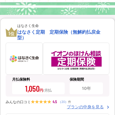
はなさく生命
はなさく定期 定期保険（無解約払戻金
1
位
型）
月払保険料
保険期間
1,050
10年
円
4.5
みんなの口コミ
（
20
）
件
プランの中身を見る