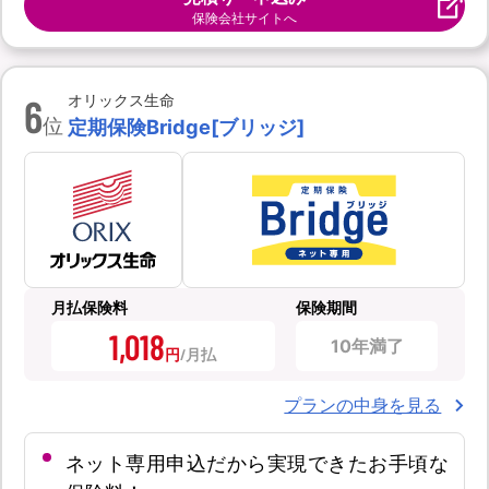
保険会社サイトへ
6
オリックス生命
位
定期保険Bridge[ブリッジ]
月払保険料
保険期間
1,018
10年満了
円
プランの中身を見る
ネット専用申込だから実現できたお手頃な