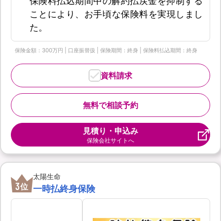
保険料払込期間中の解約払戻金を抑制する
ことにより、お手頃な保険料を実現しまし
た。
保険金額：300万円 | 口座振替扱 | 保険期間：終身 | 保険料払込期間：終身
資料請求
無料で相談予約
見積り・申込み
保険会社サイトへ
太陽生命
3
位
一時払終身保険