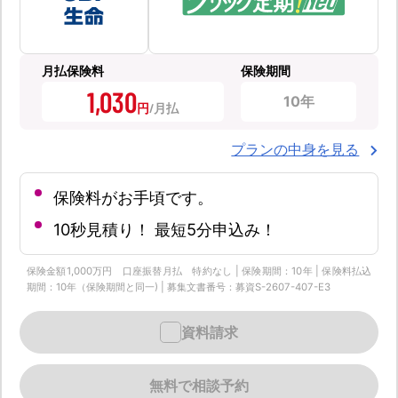
月払保険料
保険期間
1,030
10年
円
プランの中身を見る
保険料がお手頃です。
10秒見積り！ 最短5分申込み！
保険金額1,000万円 口座振替月払 特約なし | 保険期間：10年 | 保険料払込
期間：10年（保険期間と同一) | 募集文書番号：募資S-2607-407-E3
資料請求
無料で相談予約