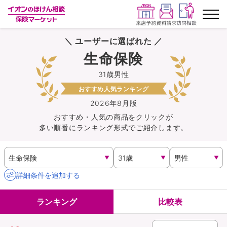
＼ ユーザーに選ばれた ／
ランキングから探す
生命保険
31歳男性
保険を比較する
おすすめ人気ランキング
保険会社から探す
2026年8月版
おすすめ・人気の商品を
クリック
が
多い順番にランキング形式でご紹介します。
イオンカード会員さま専用保険
キャンペーン一覧
詳細条件を追加する
コラム
ランキング
比較表
イオングループ従業員さま向け