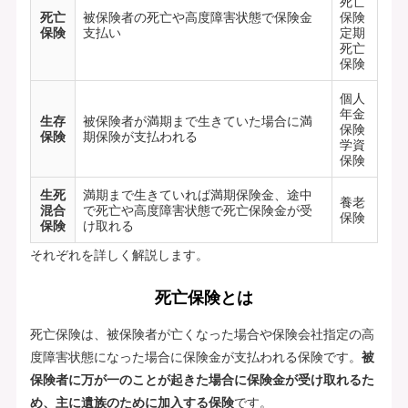
死亡
死亡
被保険者の死亡や高度障害状態で保険金
保険
保険
支払い
定期
死亡
保険
個人
年金
生存
被保険者が満期まで生きていた場合に満
保険
保険
期保険が支払われる
学資
保険
生死
満期まで生きていれば満期保険金、途中
養老
混合
で死亡や高度障害状態で死亡保険金が受
保険
保険
け取れる
それぞれを詳しく解説します。
死亡保険とは
死亡保険は、被保険者が亡くなった場合や保険会社指定の高
度障害状態になった場合に保険金が支払われる保険です。
被
保険者に万が一のことが起きた場合に保険金が受け取れるた
め、主に遺族のために加入する保険
です。