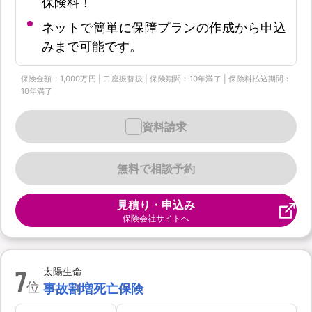
保険料！
ネットで簡単に保障プランの作成から申込
みまで可能です。
保険金額：1,000万円 | 口座振替扱 | 保険期間：10年満了 | 保険料払込期間：
10年満了
資料請求
無料で相談予約
見積り・申込み
保険会社サイトへ
7
太陽生命
位
事故割増死亡保険