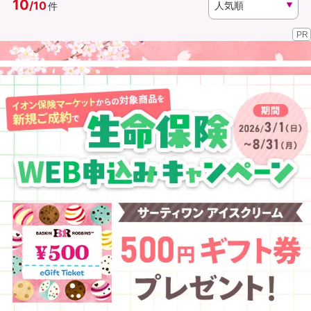
10
/
10
件
PR
資料請求
訪問相談
（無料）
（無料）
イオンカード会員さま専用保険