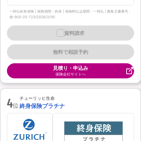
一時払終身保険 | 保険期間：終身 | 保険料払込期間：一時払 | 募集文書番号：
個-900-25-723(2026/3/19)
資料請求
無料で相談予約
見積り・申込み
保険会社サイトへ
4
チューリッヒ生命
位
終身保険プラチナ