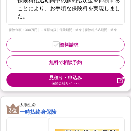
保険料払込期間中の解約払戻金を抑制する
ことにより、お手頃な保険料を実現しまし
た。
保険金額：300万円 | 口座振替扱 | 保険期間：終身 | 保険料払込期間：終身
資料請求
無料で相談予約
見積り・申込み
保険会社サイトへ
太陽生命
3
位
一時払終身保険