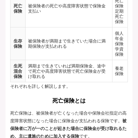
死亡
死亡
被保険者の死亡や高度障害状態で保険金
保険
保険
支払い
定期
死亡
保険
個人
年金
生存
被保険者が満期まで生きていた場合に満
保険
保険
期保険が支払われる
学資
保険
生死
満期まで生きていれば満期保険金、途中
養老
混合
で死亡や高度障害状態で死亡保険金が受
保険
保険
け取れる
それぞれを詳しく解説します。
死亡保険とは
死亡保険は、被保険者が亡くなった場合や保険会社指定の高
度障害状態になった場合に保険金が支払われる保険です。
被
保険者に万が一のことが起きた場合に保険金が受け取れるた
め、主に遺族のために加入する保険
です。