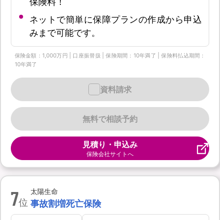
保険料！
ネットで簡単に保障プランの作成から申込
みまで可能です。
保険金額：1,000万円 | 口座振替扱 | 保険期間：10年満了 | 保険料払込期間：
10年満了
資料請求
無料で相談予約
見積り・申込み
保険会社サイトへ
7
太陽生命
位
事故割増死亡保険