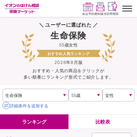
＼ ユーザーに選ばれた ／
ランキングから探す
生命保険
55歳女性
保険を比較する
おすすめ人気ランキング
保険会社から探す
2026年8月版
おすすめ・人気の商品を
クリック
が
多い順番にランキング形式でご紹介します。
イオンカード会員さま専用保険
キャンペーン一覧
詳細条件を追加する
コラム
ランキング
比較表
イオングループ従業員さま向け