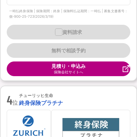
一時払終身保険 | 保険期間：終身 | 保険料払込期間：一時払 | 募集文書番号：
個-900-25-723(2026/3/19)
資料請求
無料で相談予約
見積り・申込み
保険会社サイトへ
4
チューリッヒ生命
位
終身保険プラチナ