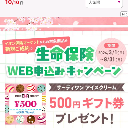
10
/
10
件
PR
資料請求
訪問相談
（無料）
（無料）
イオンカード会員さま専用保険