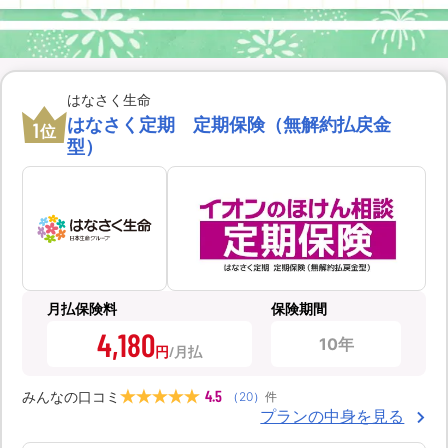
はなさく生命
はなさく定期 定期保険（無解約払戻金
1
位
型）
月払保険料
保険期間
4,180
10年
円
4.5
みんなの口コミ
（
20
）
件
プランの中身を見る