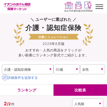
＼ ユーザーに選ばれた ／
ランキングから探す
介護・認知症保険
保険を比較する
比較シミュレーション
2026年8月版
保険会社から探す
おすすめ・人気の商品を
クリック
が
多い順番にランキング形式でご紹介します。
イオンカード会員さま専用保険
キャンペーン一覧
詳細条件を追加する
コラム
ランキング
比較表
イオングループ従業員さま向け
2
/
2
件