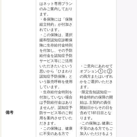
はネット専用プラン
のみご案内しており
ます。
・各保険には「保険
組立特約」が付加さ
れています。
・この保険は、選択
緩和型認知症診断保
険に生存給付金特則
を付加し、その予防
給付金を認知症予防
サービス等にご活用
いただきたいという
・ご意向にあわせて
思いから「ひまわり
オプション①と②
認知症予防保険」と
の両方またはいずれ
いう販売呼称を使用
かをご選択いただき
しています。
ます。
・生存給付金特則を
･限定告知認知症一
付加していない場合
時金特約の保障の開
は予防給付金はあり
始は､主契約の責任
ませんが、認知症予
開始日からその日を
備考
防サービス等のご利
含めて181日目とな
用を案内させていた
ります｡
だきます。
･この保険は､健康に
・この保険は、健康
不安のある方でもご
に不安のある方で
加入いただけるよう