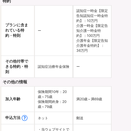
特約
認知症一時金【限定
告知認知症一時金特
約】：10万円
プランに含ま
介護一時金【限定告
れている特
ー
知介護一時金特
約・特則
約】：100万円
介護年金【限定告知
介護年金特約】：
36万円
その他付帯で
きる特約・特
認知症治療年金保険
ー
則
その他の情報
保険期間10年：20
歳～75歳
加入年齢
満20歳～満69歳
保険期間終身：20
歳～79歳
申込方法
ネット
郵送
・当ウェブサイトで