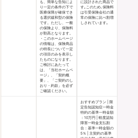
も、簡単な告知によ
に設計された商品で
り一定の条件の下で
す｡このため､保険料
医療保障が確保でき
は引受保険会社の通
る選択緩和型の保険
常の保険に比べ割増
です。ただし、一般
しされています｡
の保険より、保険料
が割高となります。
・このホームページ
の情報は、保険商品
の特長について一定
の項目のみを表示し
たものになります。
ご検討にあたって
は、「当社ホームペ
ージ」、「契約概
要」、「ご契約のし
おり・約款」を必ず
ご確認ください。
おすすめプラン | 限
定告知認知症一時金
特約の基準一時金額
：10万円 | 軽度認知
障害一時金支払割
合：基準一時金額の
5％ | 主契約の基準