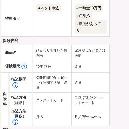
#
ネット申込
#
一時金10万円
#
終身払
特徴タグ
#
持病があって
も
保険内容
ひまわり認知症予防
家族がつながる介護
商品名
保険
保険
保険期間
10年 終身
終身
保険期間10年：10年
払込期間
保険期間終身：終
終身
身
保
払込方法
口座振替扱/クレジ
険
クレジットカード
（経路）
ットカード払
料
払込方法
（回数）
月払
月払/半年払/年払