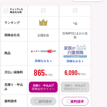
資料請求
訪問相談
（無料）
（無料）
-
ランキング
位
1
SOMPOひまわり生
保険会社名
太陽生命
命
イオンカード会員さま専用保険
商品
詳細をみる >
詳細をみる >
865
6,090
月払い保険料
円
/月払
円
/月払
見積り・申込
見積り・申込み
見積り・申込み
保険会社サイトへ
保険会社サイトへ
み
資料請求
資料請求
資料請求