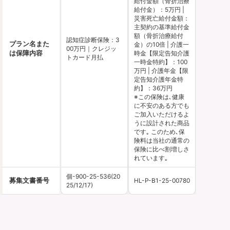
給付金額（骨折治療
給付金）：5万円 |
災害死亡給付金額：
主契約の基準給付金
額（骨折治療給付
認知症診断保険：3
プラン名また
金）の10倍 | 介護一
00万円｜クレジッ
は保障内容
時金【限定告知介護
トカード月払
一時金特約】：100
万円 | 介護年金【限
定告知介護年金特
約】：36万円
※この保険は､健康
に不安のある方でも
ご加入いただけるよ
うに設計された商品
です｡ このため､保
険料は当社の通常の
保険に比べ割増しさ
れています｡
個-900-25-536(20
募集文書番号
HL-P-B1-25-00780
25/12/17)