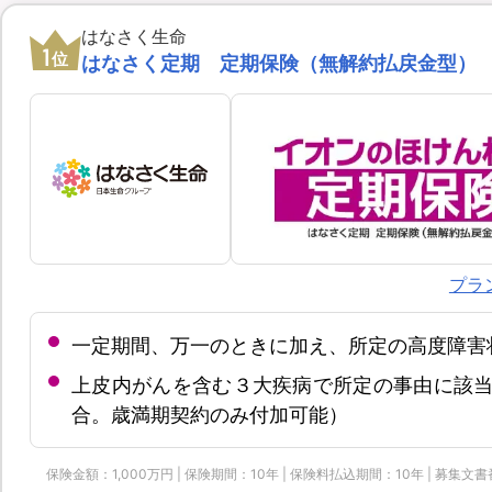
はなさく生命
1
位
はなさく定期 定期保険（無解約払戻金型）
プラ
一定期間、万一のときに加え、所定の高度障害
上皮内がんを含む３大疾病で所定の事由に該当
合。歳満期契約のみ付加可能）
保険金額：1,000万円 | 保険期間：10年 | 保険料払込期間：10年 | 募集文書番号