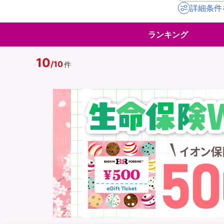
詳細条件
地震保険
ペット保険
ランキング
イオンカード会員さ
スマホ保険
専用保険（損害保険
10
/
10
件