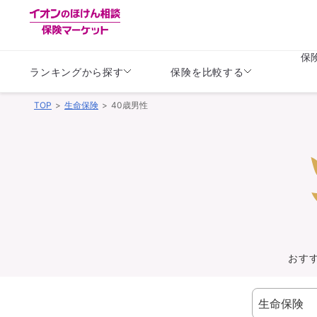
保
ランキングから探す
保険を比較する
TOP
生命保険
40歳男性
生命保険
生命保険
保険（医療保険）
保険（自動車保険）
生命保険
生命保険
医療保険
医療保険
健康
子供
学資保険
定期保険
定期保険
終身保険
持病がある方向け
個人年金保険
持病がある方向け
生命保険
持病がある方向け
医療保険
がん保険
おす
損害保険
損害保険
自動車保険
自動車保険
バイク保険