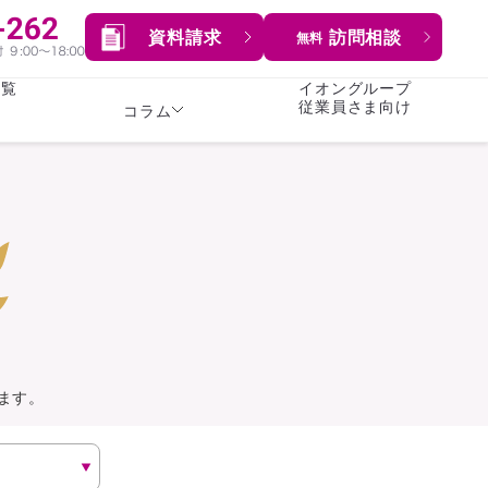
資料請求
訪問相談
無料
一覧
イオングループ
従業員さま向け
コラム
女性
険
険
就業不能保険
就業不能保険
暮らし
険
介護・認知症保険
持病がある方向け
症保険
生命保険
コラム全てを見る
方向け
イオンカード会員さま
専用保険（生命保険）
ます。
総合ランキングを見る
傷害保険