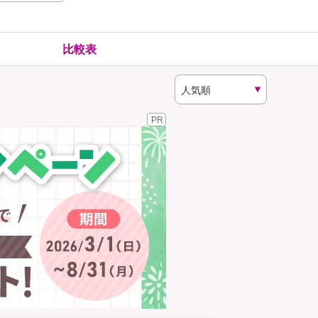
険
ゴルファー保険
比較表
PR