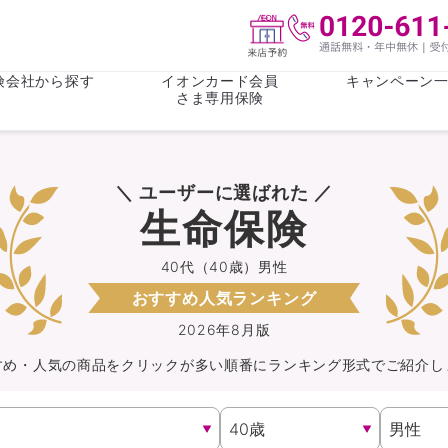
険会社から探す
イオンカード会員
キャンペーン
さま専用保険
保険(その他)
お金
＼ ユーザーに選ばれた ／
がん保険
がん保険
女性医療保
女性医療保
生命保険
ライフステージ
心配事
終身保険
収入保障保
収入保障保険
介護・認知
40代（40歳）男性
おすすめ人気ランキング
持病がある方向け
持病がある
医療保険
がん保険
2026年8月版
すめ・人気の商品を
クリック
が
多い順番にランキング形式でご紹介し
自転車保険
火災保険