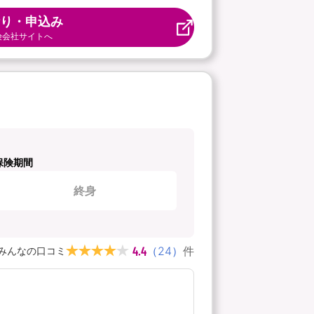
り・申込み
険会社サイトへ
保険期間
終身
4.4
（
24
）
件
みんなの口コミ