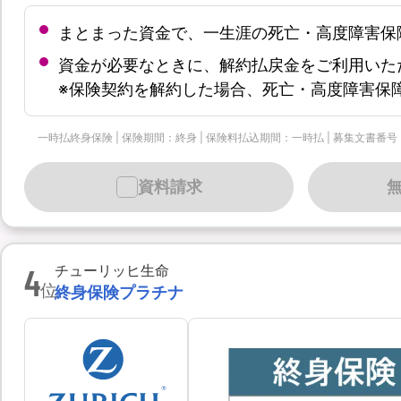
まとまった資金で、一生涯の死亡・高度障害保
資金が必要なときに、解約払戻金をご利用いた
※保険契約を解約した場合、死亡・高度障害保
一時払終身保険 | 保険期間：終身 | 保険料払込期間：一時払 | 募集文書番号：個-90
資料請求
4
チューリッヒ生命
位
終身保険プラチナ