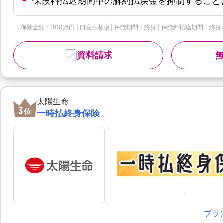
保険料払込期間中の解約払戻金を抑制すること
保険金額：300万円 | 口座振替扱 | 保険期間：終身 | 保険料払込期間：終身
資料請求
太陽生命
3
位
一時払終身保険
プラ