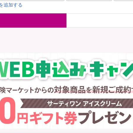
を追加する
国内旅行保険
海外旅行保
ま
WAON POINT還元型保険
）