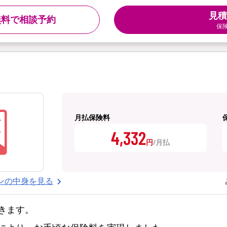
見積
無料で相談予約
保
月払保険料
4,332
円
ンの中身を見る
きます。