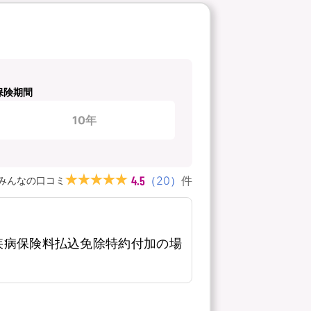
保険期間
10年
4.5
（
20
）
件
みんなの口コミ
疾病保険料払込免除特約付加の場