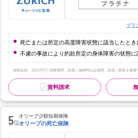
プラ
死亡または所定の高度障害状態に該当したとき
不慮の事故により約款所定の身体障害の状態に
保険金額：300万円 | 保険期間：終身 | 保険料払込期間：終身 | 募集文書番号：
資料請求
5
オリーブ少額短期保険
位
オリーブの死亡保険