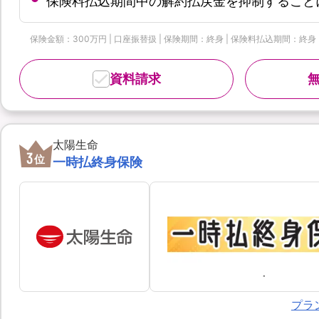
保険料払込期間中の解約払戻金を抑制すること
保険金額：300万円 | 口座振替扱 | 保険期間：終身 | 保険料払込期間：終身
資料請求
太陽生命
3
位
一時払終身保険
プラ