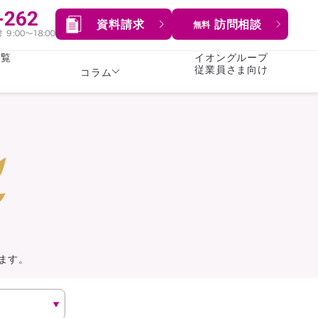
資料請求
訪問相談
無料
一覧
イオングループ
従業員さま向け
コラム
女性
険
険
就業不能保険
就業不能保険
暮らし
険
介護・認知症保険
持病がある方向け
症保険
生命保険
コラム全てを見る
方向け
イオンカード会員さま
専用保険（生命保険）
ます。
総合ランキングを見る
傷害保険