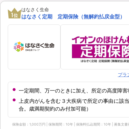
はなさく生命
1
位
はなさく定期 定期保険（無解約払戻金型）
プラ
一定期間、万一のときに加え、所定の高度障害
上皮内がんを含む３大疾病で所定の事由に該当
合。歳満期契約のみ付加可能）
保険金額：1,000万円 | 保険期間：10年 | 保険料払込期間：10年 | 募集文書番号