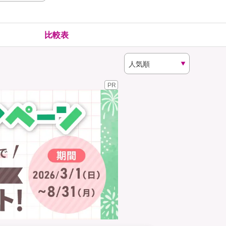
険
ゴルファー保険
比較表
PR