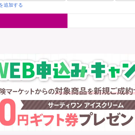
を追加する
国内旅行保険
海外旅行保
ま
WAON POINT還元型保険
）