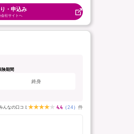
り・申込み
険会社サイトへ
保険期間
終身
4.4
（
24
）
件
みんなの口コミ