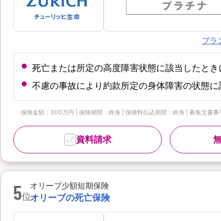
プラ
死亡または所定の高度障害状態に該当したとき
不慮の事故により約款所定の身体障害の状態に
保険金額：300万円 | 保険期間：終身 | 保険料払込期間：終身 | 募集文書番号：
資料請求
5
オリーブ少額短期保険
位
オリーブの死亡保険