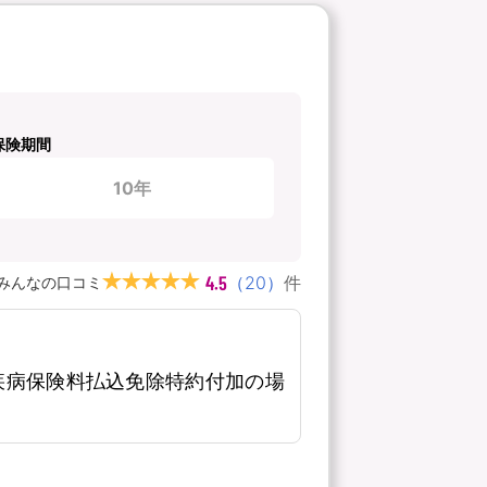
保険期間
10年
4.5
（
20
）
件
みんなの口コミ
疾病保険料払込免除特約付加の場