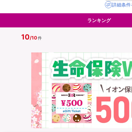
詳細条件
地震保険
ペット保険
ランキング
イオンカード会員さ
スマホ保険
専用保険（損害保険
10
/
10
件