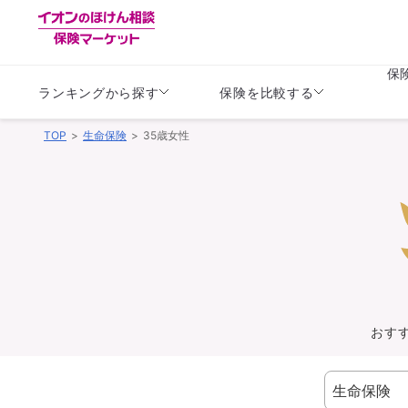
保
ランキングから探す
保険を比較する
TOP
生命保険
35歳女性
生命保険
生命保険
保険（医療保険）
保険（自動車保険）
生命保険
生命保険
医療保険
医療保険
健康
子供
学資保険
定期保険
定期保険
終身保険
持病がある方向け
個人年金保険
持病がある方向け
生命保険
持病がある方向け
医療保険
がん保険
おす
損害保険
損害保険
自動車保険
自動車保険
バイク保険