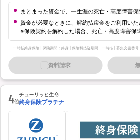
まとまった資金で、一生涯の死亡・高度障害保
資金が必要なときに、解約払戻金をご利用いた
※保険契約を解約した場合、死亡・高度障害保
一時払終身保険 | 保険期間：終身 | 保険料払込期間：一時払 | 募集文書番号：個-90
資料請求
4
チューリッヒ生命
位
終身保険プラチナ