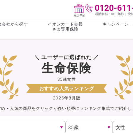
険会社から探す
イオンカード会員
キャンペーン
さま専用保険
保険(その他)
お金
＼ ユーザーに選ばれた ／
がん保険
がん保険
女性医療保
女性医療保
生命保険
ライフステージ
心配事
終身保険
収入保障保
収入保障保険
介護・認知
35歳女性
おすすめ人気ランキング
持病がある方向け
持病がある
医療保険
がん保険
2026年8月版
すめ・人気の商品を
クリック
が
多い順番にランキング形式でご紹介し
自転車保険
火災保険