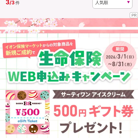
3
/
3
件
PR
資料請求
訪問相談
（無料）
（無料）
イオンカード会員さま専用保険