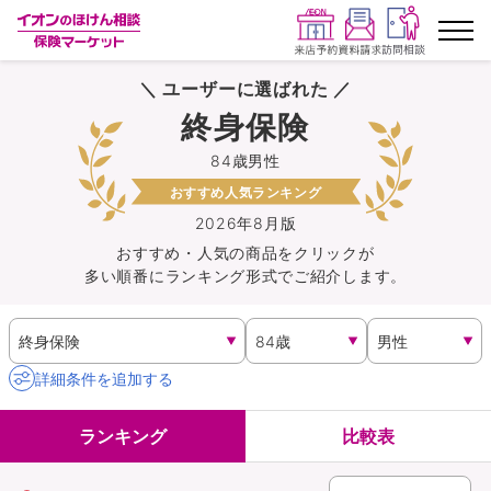
＼ ユーザーに選ばれた ／
ランキングから探す
終身保険
84歳男性
保険を比較する
おすすめ人気ランキング
保険会社から探す
2026年8月版
おすすめ・人気の商品を
クリック
が
多い順番にランキング形式でご紹介します。
イオンカード会員さま専用保険
キャンペーン一覧
詳細条件を追加する
コラム
ランキング
比較表
イオングループ従業員さま向け