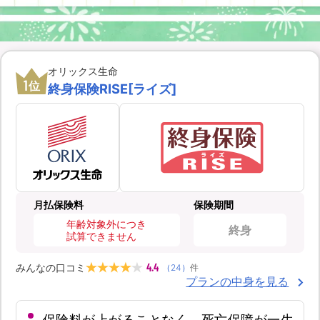
オリックス生命
1
位
終身保険RISE[ライズ]
月払保険料
保険期間
年齢対象外につき
終身
試算できません
4.4
みんなの口コミ
（
24
）
件
プランの中身を見る
保険料が上がることなく、死亡保障が一生