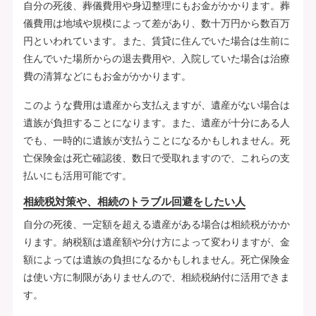
自分の死後、葬儀費用や身辺整理にもお金がかかります。葬
儀費用は地域や規模によって差があり、数十万円から数百万
円といわれています。また、賃貸に住んでいた場合は生前に
住んでいた場所からの退去費用や、入院していた場合は治療
費の清算などにもお金がかかります。
このような費用は遺産から支払えますが、遺産がない場合は
遺族が負担することになります。また、遺産が十分にある人
でも、一時的に遺族が支払うことになるかもしれません。死
亡保険金は死亡確認後、数日で受取れますので、これらの支
払いにも活用可能です。
相続税対策や、相続のトラブル回避をしたい人
自分の死後、一定額を超える遺産がある場合は相続税がかか
ります。納税額は遺産額や分け方によって変わりますが、金
額によっては遺族の負担になるかもしれません。死亡保険金
は使い方に制限がありませんので、相続税納付に活用できま
す。