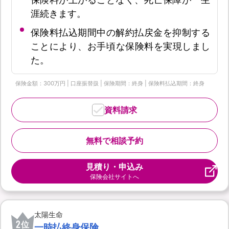
涯続きます。
保険料払込期間中の解約払戻金を抑制する
ことにより、お手頃な保険料を実現しまし
た。
保険金額：300万円 | 口座振替扱 | 保険期間：終身 | 保険料払込期間：終身
資料請求
無料で相談予約
見積り・申込み
保険会社サイトへ
太陽生命
2
位
一時払終身保険