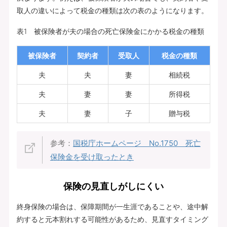
取人の違いによって税金の種類は次の表のようになります。
表1 被保険者が夫の場合の死亡保険金にかかる税金の種類
被保険者
契約者
受取人
税金の種類
夫
夫
妻
相続税
夫
妻
妻
所得税
夫
妻
子
贈与税
参考：
国税庁ホームページ No.1750 死亡
保険金を受け取ったとき
保険の見直しがしにくい
終身保険の場合は、保障期間が一生涯であることや、途中解
約すると元本割れする可能性があるため、見直すタイミング