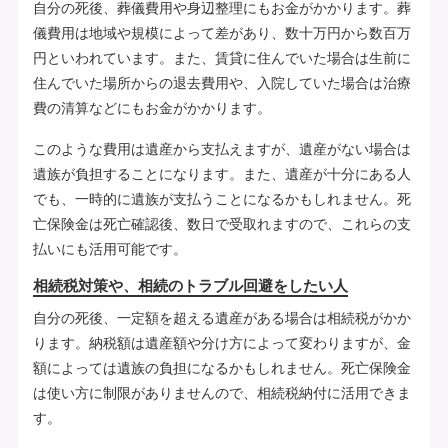
自分の死後、葬儀費用や身辺整理にもお金がかかります。葬
儀費用は地域や規模によって差があり、数十万円から数百万
円といわれています。また、賃貸に住んでいた場合は生前に
住んでいた場所からの退去費用や、入院していた場合は治療
費の清算などにもお金がかかります。
このような費用は遺産から支払えますが、遺産がない場合は
遺族が負担することになります。また、遺産が十分にある人
でも、一時的に遺族が支払うことになるかもしれません。死
亡保険金は死亡確認後、数日で受取れますので、これらの支
払いにも活用可能です。
相続税対策や、相続のトラブル回避をしたい人
自分の死後、一定額を超える遺産がある場合は相続税がかか
ります。納税額は遺産額や分け方によって変わりますが、金
額によっては遺族の負担になるかもしれません。死亡保険金
は使い方に制限がありませんので、相続税納付に活用できま
す。