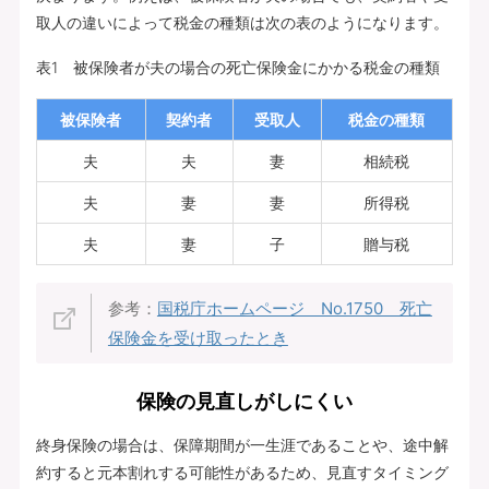
取人の違いによって税金の種類は次の表のようになります。
表1 被保険者が夫の場合の死亡保険金にかかる税金の種類
被保険者
契約者
受取人
税金の種類
夫
夫
妻
相続税
夫
妻
妻
所得税
夫
妻
子
贈与税
参考：
国税庁ホームページ No.1750 死亡
保険金を受け取ったとき
保険の見直しがしにくい
終身保険の場合は、保障期間が一生涯であることや、途中解
約すると元本割れする可能性があるため、見直すタイミング