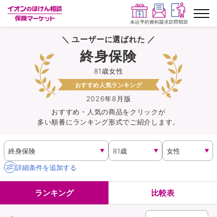
＼ ユーザーに選ばれた ／
ランキングから探す
終身保険
81歳女性
保険を比較する
おすすめ人気ランキング
保険会社から探す
2026年8月版
おすすめ・人気の商品を
クリック
が
多い順番にランキング形式でご紹介します。
イオンカード会員さま専用保険
キャンペーン一覧
詳細条件を追加する
コラム
ランキング
比較表
イオングループ従業員さま向け