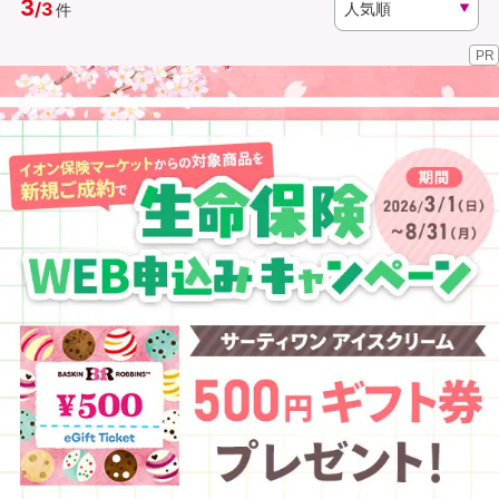
3
/
3
件
PR
資料請求
訪問相談
（無料）
（無料）
イオンカード会員さま専用保険