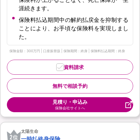
涯続きます。
保険料払込期間中の解約払戻金を抑制する
ことにより、お手頃な保険料を実現しまし
た。
保険金額：300万円 | 口座振替扱 | 保険期間：終身 | 保険料払込期間：終身
資料請求
無料で相談予約
見積り・申込み
保険会社サイトへ
太陽生命
2
位
一時払終身保険