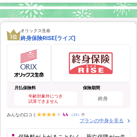
オリックス生命
1
位
終身保険RISE[ライズ]
月払保険料
保険期間
年齢対象外につき
終身
試算できません
4.4
みんなの口コミ
（
24
）
件
プランの中身を見る
保険料が上がることなく、死亡保障が一生