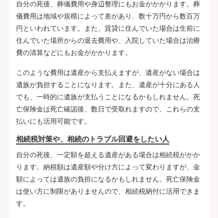
自分の死後、葬儀費用や身辺整理にもお金がかかります。葬
儀費用は地域や規模によって差があり、数十万円から数百万
円といわれています。また、賃貸に住んでいた場合は生前に
住んでいた場所からの退去費用や、入院していた場合は治療
費の清算などにもお金がかかります。
このような費用は遺産から支払えますが、遺産がない場合は
遺族が負担することになります。また、遺産が十分にある人
でも、一時的に遺族が支払うことになるかもしれません。死
亡保険金は死亡確認後、数日で受取れますので、これらの支
払いにも活用可能です。
相続税対策や、相続のトラブル回避をしたい人
自分の死後、一定額を超える遺産がある場合は相続税がかか
ります。納税額は遺産額や分け方によって変わりますが、金
額によっては遺族の負担になるかもしれません。死亡保険金
は使い方に制限がありませんので、相続税納付に活用できま
す。