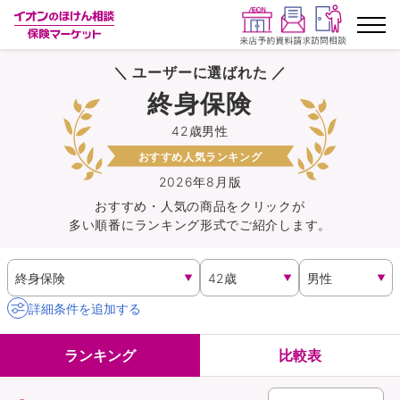
＼ ユーザーに選ばれた ／
ランキングから探す
終身保険
42歳男性
保険を比較する
おすすめ人気ランキング
保険会社から探す
2026年8月版
おすすめ・人気の商品を
クリック
が
多い順番にランキング形式でご紹介します。
イオンカード会員さま専用保険
キャンペーン一覧
詳細条件を追加する
コラム
ランキング
比較表
イオングループ従業員さま向け