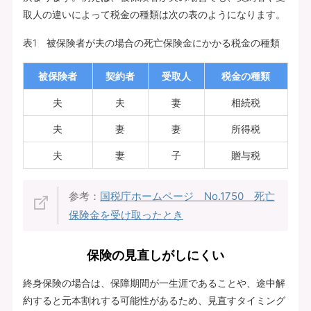
取人の違いによって税金の種類は次の表のようになります。
表1 被保険者が夫の場合の死亡保険金にかかる税金の種類
被保険者
契約者
受取人
税金の種類
夫
夫
妻
相続税
夫
妻
妻
所得税
夫
妻
子
贈与税
参考：
国税庁ホームページ No.1750 死亡
保険金を受け取ったとき
保険の見直しがしにくい
終身保険の場合は、保障期間が一生涯であることや、途中解
約すると元本割れする可能性があるため、見直すタイミング