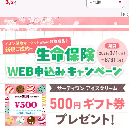
3
/
3
件
PR
資料請求
訪問相談
（無料）
（無料）
イオンカード会員さま専用保険