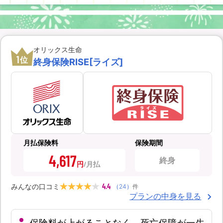
オリックス生命
1
位
終身保険RISE[ライズ]
月払保険料
保険期間
4,617
終身
円
4.4
みんなの口コミ
（
24
）
件
プランの中身を見る
保険料が上がることなく、死亡保障が一生