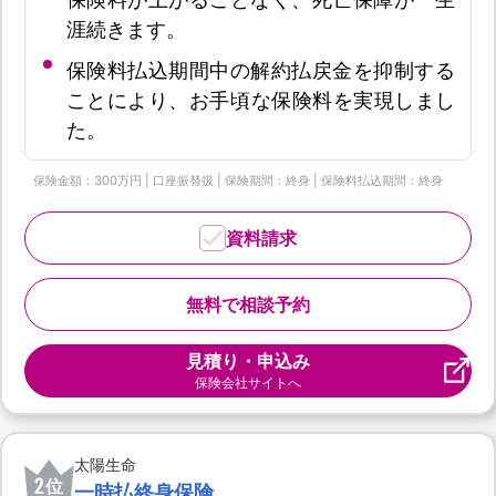
涯続きます。
保険料払込期間中の解約払戻金を抑制する
ことにより、お手頃な保険料を実現しまし
た。
保険金額：300万円 | 口座振替扱 | 保険期間：終身 | 保険料払込期間：終身
資料請求
無料で相談予約
見積り・申込み
保険会社サイトへ
太陽生命
2
位
一時払終身保険