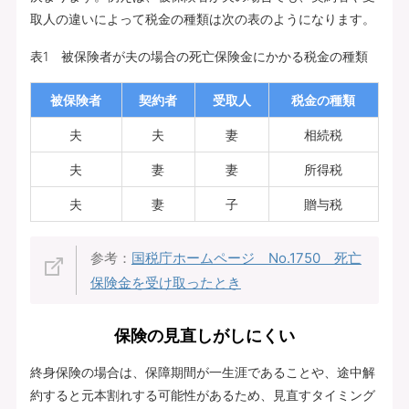
取人の違いによって税金の種類は次の表のようになります。
表1 被保険者が夫の場合の死亡保険金にかかる税金の種類
被保険者
契約者
受取人
税金の種類
夫
夫
妻
相続税
夫
妻
妻
所得税
夫
妻
子
贈与税
参考：
国税庁ホームページ No.1750 死亡
保険金を受け取ったとき
保険の見直しがしにくい
終身保険の場合は、保障期間が一生涯であることや、途中解
約すると元本割れする可能性があるため、見直すタイミング