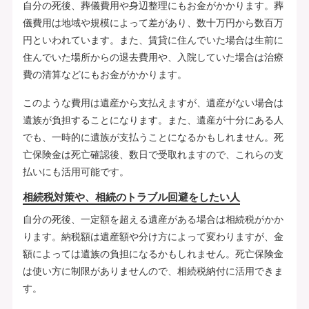
自分の死後、葬儀費用や身辺整理にもお金がかかります。葬
儀費用は地域や規模によって差があり、数十万円から数百万
円といわれています。また、賃貸に住んでいた場合は生前に
住んでいた場所からの退去費用や、入院していた場合は治療
費の清算などにもお金がかかります。
このような費用は遺産から支払えますが、遺産がない場合は
遺族が負担することになります。また、遺産が十分にある人
でも、一時的に遺族が支払うことになるかもしれません。死
亡保険金は死亡確認後、数日で受取れますので、これらの支
払いにも活用可能です。
相続税対策や、相続のトラブル回避をしたい人
自分の死後、一定額を超える遺産がある場合は相続税がかか
ります。納税額は遺産額や分け方によって変わりますが、金
額によっては遺族の負担になるかもしれません。死亡保険金
は使い方に制限がありませんので、相続税納付に活用できま
す。