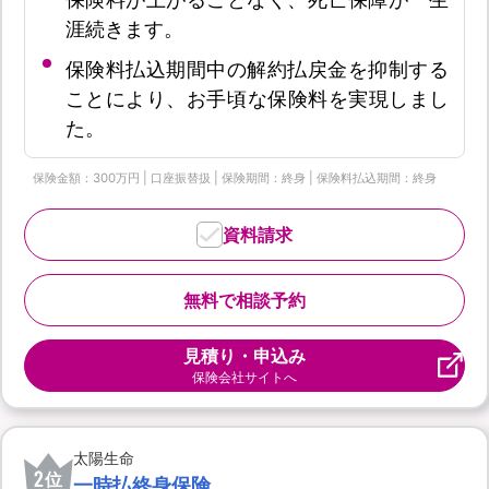
涯続きます。
保険料払込期間中の解約払戻金を抑制する
ことにより、お手頃な保険料を実現しまし
た。
保険金額：300万円 | 口座振替扱 | 保険期間：終身 | 保険料払込期間：終身
資料請求
無料で相談予約
見積り・申込み
保険会社サイトへ
太陽生命
2
位
一時払終身保険