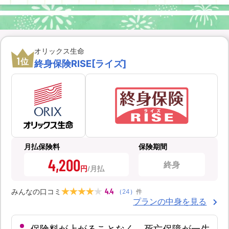
オリックス生命
1
位
終身保険RISE[ライズ]
月払保険料
保険期間
4,200
終身
円
4.4
みんなの口コミ
（
24
）
件
プランの中身を見る
保険料が上がることなく、死亡保障が一生