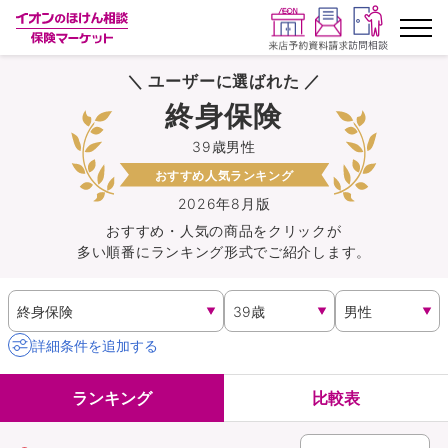
＼ ユーザーに選ばれた ／
ランキングから探す
終身保険
39歳男性
保険を比較する
おすすめ人気ランキング
保険会社から探す
2026年8月版
おすすめ・人気の商品を
クリック
が
多い順番にランキング形式でご紹介します。
イオンカード会員さま専用保険
キャンペーン一覧
詳細条件を追加する
コラム
ランキング
比較表
イオングループ従業員さま向け