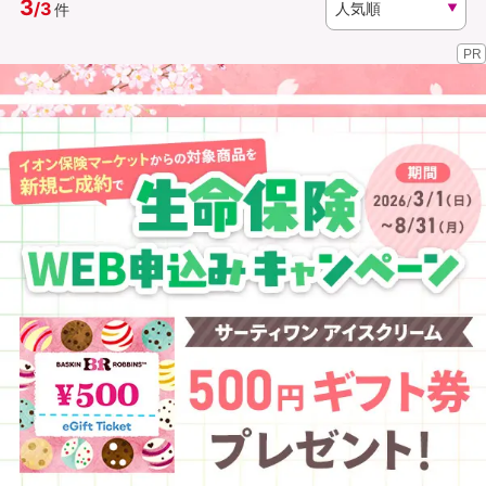
3
/
3
件
PR
資料請求
訪問相談
（無料）
（無料）
イオンカード会員さま専用保険