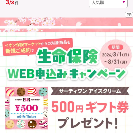
3
/
3
件
PR
資料請求
訪問相談
（無料）
（無料）
イオンカード会員さま専用保険