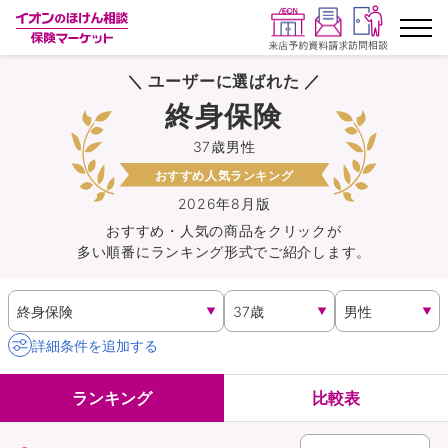
＼ ユーザーに選ばれた ／
ランキングから探す
終身保険
37歳男性
保険を比較する
おすすめ人気ランキング
保険会社から探す
2026年8月版
おすすめ・人気の商品を
クリック
が
多い順番にランキング形式でご紹介します。
イオンカード会員さま専用保険
キャンペーン一覧
詳細条件を追加する
コラム
ランキング
比較表
イオングループ従業員さま向け