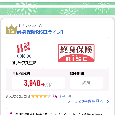
オリックス生命
1
位
終身保険RISE[ライズ]
月払保険料
保険期間
3,948
終身
円
4.4
みんなの口コミ
（
24
）
件
プランの中身を見る
保険料が上がることなく、死亡保障が一生