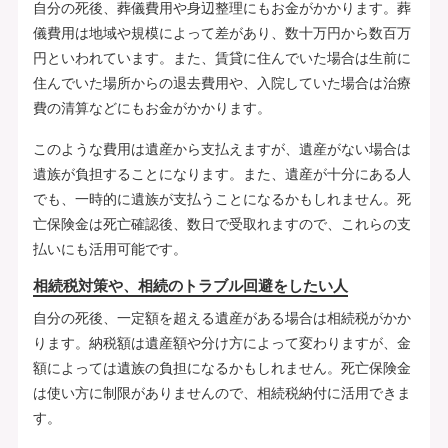
自分の死後、葬儀費用や身辺整理にもお金がかかります。葬
儀費用は地域や規模によって差があり、数十万円から数百万
円といわれています。また、賃貸に住んでいた場合は生前に
住んでいた場所からの退去費用や、入院していた場合は治療
費の清算などにもお金がかかります。
このような費用は遺産から支払えますが、遺産がない場合は
遺族が負担することになります。また、遺産が十分にある人
でも、一時的に遺族が支払うことになるかもしれません。死
亡保険金は死亡確認後、数日で受取れますので、これらの支
払いにも活用可能です。
相続税対策や、相続のトラブル回避をしたい人
自分の死後、一定額を超える遺産がある場合は相続税がかか
ります。納税額は遺産額や分け方によって変わりますが、金
額によっては遺族の負担になるかもしれません。死亡保険金
は使い方に制限がありませんので、相続税納付に活用できま
す。