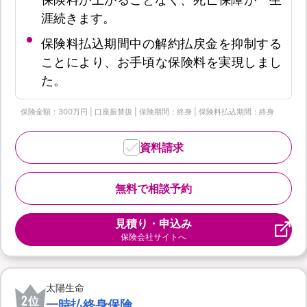
涯続きます。
保険料払込期間中の解約払戻金を抑制する
ことにより、お手頃な保険料を実現しまし
た。
保険金額：300万円 | 口座振替扱 | 保険期間：終身 | 保険料払込期間：終身
資料請求
無料で相談予約
見積り・申込み
保険会社サイトへ
太陽生命
2
位
一時払終身保険