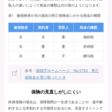
取人の違いによって税金の種類は次の表のようになります。
表1 被保険者が夫の場合の死亡保険金にかかる税金の種類
被保険者
契約者
受取人
税金の種類
夫
夫
妻
相続税
夫
妻
妻
所得税
夫
妻
子
贈与税
参考：
国税庁ホームページ No.1750 死亡
保険金を受け取ったとき
保険の見直しがしにくい
終身保険の場合は、保障期間が一生涯であることや、途中解
約すると元本割れする可能性があるため、見直すタイミング