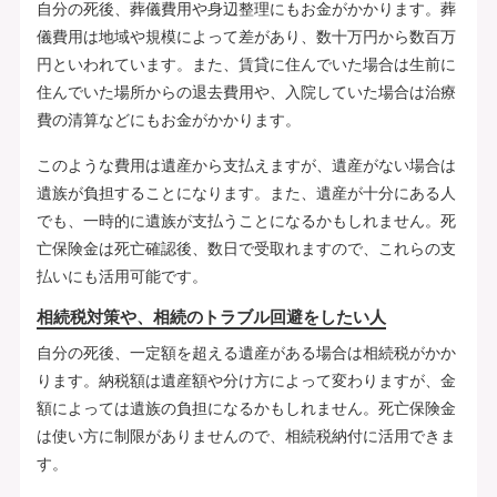
自分の死後、葬儀費用や身辺整理にもお金がかかります。葬
儀費用は地域や規模によって差があり、数十万円から数百万
円といわれています。また、賃貸に住んでいた場合は生前に
住んでいた場所からの退去費用や、入院していた場合は治療
費の清算などにもお金がかかります。
このような費用は遺産から支払えますが、遺産がない場合は
遺族が負担することになります。また、遺産が十分にある人
でも、一時的に遺族が支払うことになるかもしれません。死
亡保険金は死亡確認後、数日で受取れますので、これらの支
払いにも活用可能です。
相続税対策や、相続のトラブル回避をしたい人
自分の死後、一定額を超える遺産がある場合は相続税がかか
ります。納税額は遺産額や分け方によって変わりますが、金
額によっては遺族の負担になるかもしれません。死亡保険金
は使い方に制限がありませんので、相続税納付に活用できま
す。