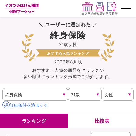
＼ ユーザーに選ばれた ／
ランキングから探す
終身保険
31歳女性
保険を比較する
おすすめ人気ランキング
保険会社から探す
2026年8月版
おすすめ・人気の商品を
クリック
が
多い順番にランキング形式でご紹介します。
イオンカード会員さま専用保険
キャンペーン一覧
詳細条件を追加する
コラム
ランキング
比較表
イオングループ従業員さま向け