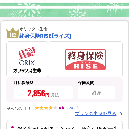
オリックス生命
1
位
終身保険RISE[ライズ]
月払保険料
保険期間
2,856
終身
円
4.4
みんなの口コミ
（
24
）
件
プランの中身を見る
保険料が上がることなく、死亡保障が一生