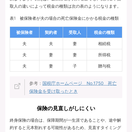
取人の違いによって税金の種類は次の表のようになります。
表1 被保険者が夫の場合の死亡保険金にかかる税金の種類
被保険者
契約者
受取人
税金の種類
夫
夫
妻
相続税
夫
妻
妻
所得税
夫
妻
子
贈与税
参考：
国税庁ホームページ No.1750 死亡
保険金を受け取ったとき
保険の見直しがしにくい
終身保険の場合は、保障期間が一生涯であることや、途中解
約すると元本割れする可能性があるため、見直すタイミング