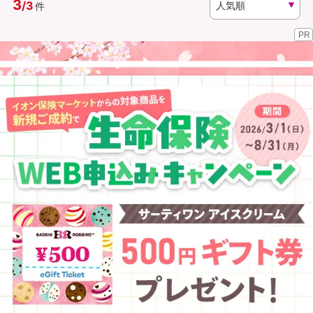
3
/
3
件
PR
資料請求
訪問相談
（無料）
（無料）
イオンカード会員さま専用保険