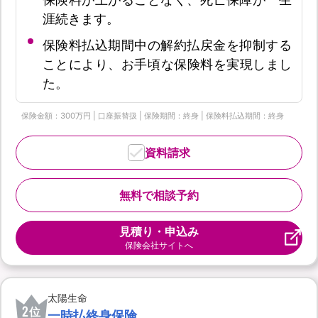
涯続きます。
保険料払込期間中の解約払戻金を抑制する
ことにより、お手頃な保険料を実現しまし
た。
保険金額：300万円 | 口座振替扱 | 保険期間：終身 | 保険料払込期間：終身
資料請求
無料で相談予約
見積り・申込み
保険会社サイトへ
太陽生命
2
位
一時払終身保険