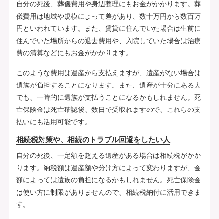
自分の死後、葬儀費用や身辺整理にもお金がかかります。葬
儀費用は地域や規模によって差があり、数十万円から数百万
円といわれています。また、賃貸に住んでいた場合は生前に
住んでいた場所からの退去費用や、入院していた場合は治療
費の清算などにもお金がかかります。
このような費用は遺産から支払えますが、遺産がない場合は
遺族が負担することになります。また、遺産が十分にある人
でも、一時的に遺族が支払うことになるかもしれません。死
亡保険金は死亡確認後、数日で受取れますので、これらの支
払いにも活用可能です。
相続税対策や、相続のトラブル回避をしたい人
自分の死後、一定額を超える遺産がある場合は相続税がかか
ります。納税額は遺産額や分け方によって変わりますが、金
額によっては遺族の負担になるかもしれません。死亡保険金
は使い方に制限がありませんので、相続税納付に活用できま
す。