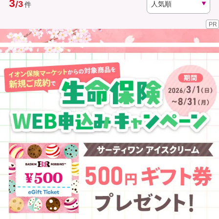
3
/
3
件
PR
資料請求
訪問相談
（無料）
（無料）
イオンカード会員さま専用保険