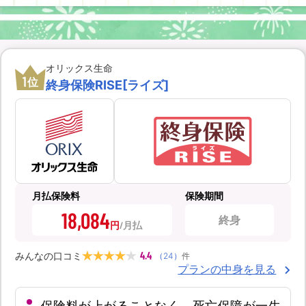
オリックス生命
1
位
終身保険RISE[ライズ]
月払保険料
保険期間
18,084
終身
円
4.4
みんなの口コミ
（
24
）
件
プランの中身を見る
保険料が上がることなく、死亡保障が一生