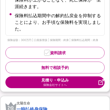
涯続きます。
保険料払込期間中の解約払戻金を抑制する
ことにより、お手頃な保険料を実現しまし
た。
保険金額：300万円 | 口座振替扱 | 保険期間：終身 | 保険料払込期間：終身
資料請求
無料で相談予約
見積り・申込み
保険会社サイトへ
太陽生命
2
位
一時払終身保険