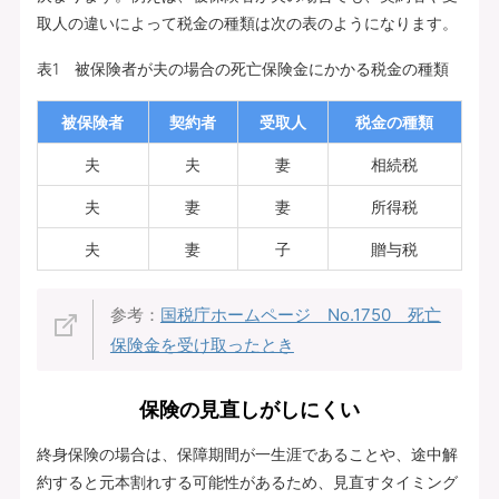
取人の違いによって税金の種類は次の表のようになります。
表1 被保険者が夫の場合の死亡保険金にかかる税金の種類
被保険者
契約者
受取人
税金の種類
夫
夫
妻
相続税
夫
妻
妻
所得税
夫
妻
子
贈与税
参考：
国税庁ホームページ No.1750 死亡
保険金を受け取ったとき
保険の見直しがしにくい
終身保険の場合は、保障期間が一生涯であることや、途中解
約すると元本割れする可能性があるため、見直すタイミング