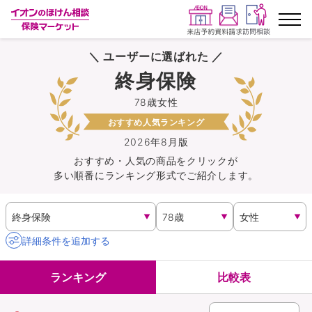
＼ ユーザーに選ばれた ／
ランキングから探す
終身保険
78歳女性
保険を比較する
おすすめ人気ランキング
保険会社から探す
2026年8月版
おすすめ・人気の商品を
クリック
が
多い順番にランキング形式でご紹介します。
イオンカード会員さま専用保険
キャンペーン一覧
詳細条件を追加する
コラム
ランキング
比較表
イオングループ従業員さま向け