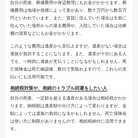
自分の死後、葬儀費用や身辺整理にもお金がかかります。葬
儀費用は地域や規模によって差があり、数十万円から数百万
円といわれています。また、賃貸に住んでいた場合は生前に
住んでいた場所からの退去費用や、入院していた場合は治療
費の清算などにもお金がかかります。
このような費用は遺産から支払えますが、遺産がない場合は
遺族が負担することになります。また、遺産が十分にある人
でも、一時的に遺族が支払うことになるかもしれません。死
亡保険金は死亡確認後、数日で受取れますので、これらの支
払いにも活用可能です。
相続税対策や、相続のトラブル回避をしたい人
自分の死後、一定額を超える遺産がある場合は相続税がかか
ります。納税額は遺産額や分け方によって変わりますが、金
額によっては遺族の負担になるかもしれません。死亡保険金
は使い方に制限がありませんので、相続税納付に活用できま
す。