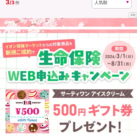
3
/
3
件
PR
資料請求
訪問相談
（無料）
（無料）
イオンカード会員さま専用保険