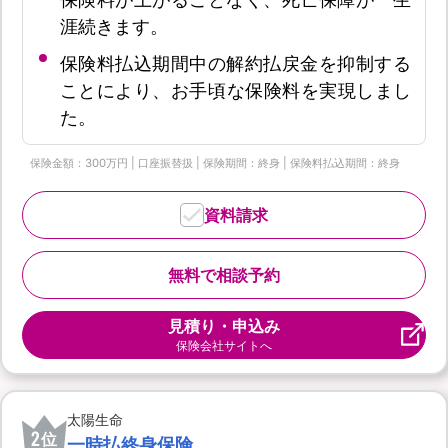
涯続きます。
保険料払込期間中の解約払戻金を抑制する
ことにより、お手頃な保険料を実現しまし
た。
保険金額：300万円 | 口座振替扱 | 保険期間：終身 | 保険料払込期間：終身
資料請求
無料で相談予約
見積り・申込み
保険会社サイトへ
太陽生命
2
位
一時払終身保険