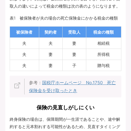
取人の違いによって税金の種類は次の表のようになります。
表1 被保険者が夫の場合の死亡保険金にかかる税金の種類
被保険者
契約者
受取人
税金の種類
夫
夫
妻
相続税
夫
妻
妻
所得税
夫
妻
子
贈与税
参考：
国税庁ホームページ No.1750 死亡
保険金を受け取ったとき
保険の見直しがしにくい
終身保険の場合は、保障期間が一生涯であることや、途中解
約すると元本割れする可能性があるため、見直すタイミング