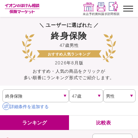
＼ ユーザーに選ばれた ／
ランキングから探す
終身保険
47歳男性
保険を比較する
おすすめ人気ランキング
保険会社から探す
2026年8月版
おすすめ・人気の商品を
クリック
が
多い順番にランキング形式でご紹介します。
イオンカード会員さま専用保険
キャンペーン一覧
詳細条件を追加する
コラム
ランキング
比較表
イオングループ従業員さま向け