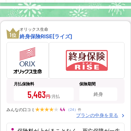
オリックス生命
1
位
終身保険RISE[ライズ]
月払保険料
保険期間
5,463
終身
円
4.4
みんなの口コミ
（
24
）
件
プランの中身を見る
保険料が上がることなく、死亡保障が一生