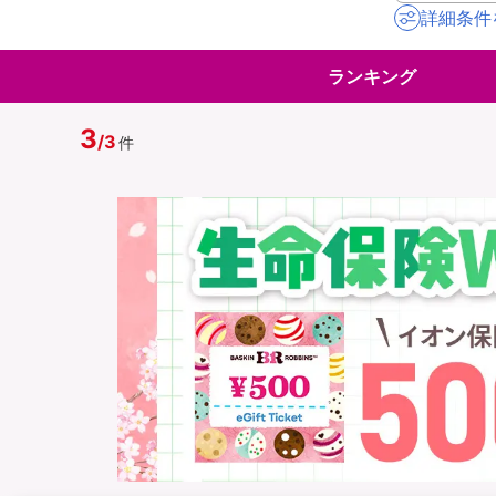
詳細条件
地震保険
ペット保険
ランキング
イオンカード会員さ
スマホ保険
専用保険（損害保険
3
/
3
件