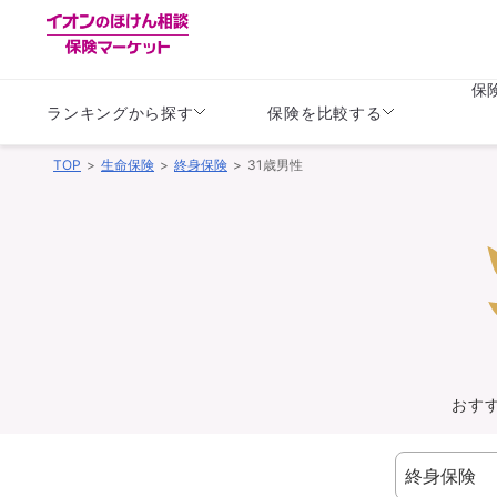
保
ランキングから探す
保険を比較する
TOP
生命保険
終身保険
31歳男性
生命保険
生命保険
保険（医療保険）
保険（自動車保険）
生命保険
生命保険
医療保険
医療保険
健康
子供
学資保険
定期保険
定期保険
終身保険
持病がある方向け
個人年金保険
持病がある方向け
生命保険
持病がある方向け
医療保険
がん保険
おす
損害保険
損害保険
自動車保険
自動車保険
バイク保険