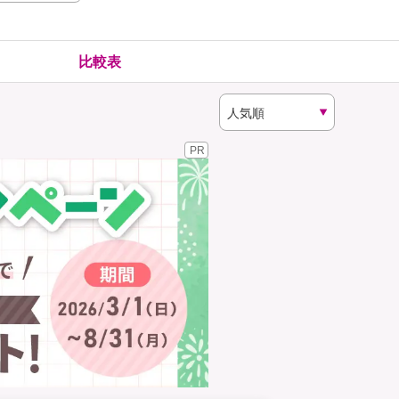
険
ゴルファー保険
比較表
PR