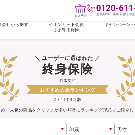
険会社から探す
イオンカード会員
キャンペーン
さま専用保険
保険(その他)
お金
＼ ユーザーに選ばれた ／
がん保険
がん保険
女性医療保
女性医療保
終身保険
ライフステージ
心配事
終身保険
収入保障保
収入保障保険
介護・認知
31歳男性
おすすめ人気ランキング
持病がある方向け
持病がある
医療保険
がん保険
2026年8月版
すめ・人気の商品を
クリック
が
多い順番にランキング形式でご紹介し
自転車保険
火災保険