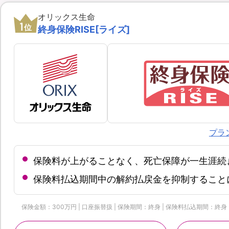
オリックス生命
1
位
終身保険RISE[ライズ]
プラ
保険料が上がることなく、死亡保障が一生涯続
保険料払込期間中の解約払戻金を抑制すること
保険金額：300万円 | 口座振替扱 | 保険期間：終身 | 保険料払込期間：終身