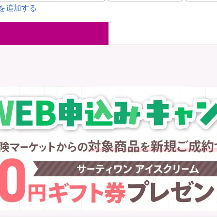
を追加する
国内旅行保険
海外旅行保
ま
WAON POINT還元型保険
）