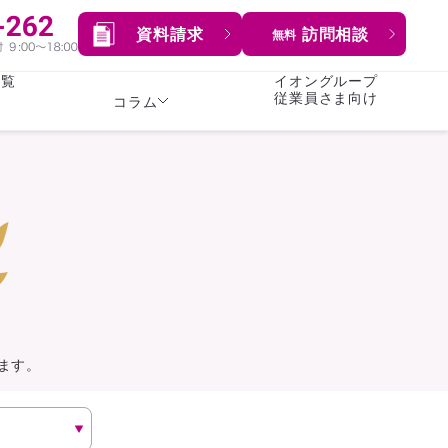
資料請求
訪問相談
無料
一覧
イオングループ
従業員さま向け
コラム
女性
険
険
就業不能保険
就業不能保険
暮らし
険
介護・認知症保険
持病がある方向け
症保険
生命保険
コラム全てを見る
方向け
イオンカード会員さま
専用保険（生命保険）
ます。
総合ランキングを見る
傷害保険