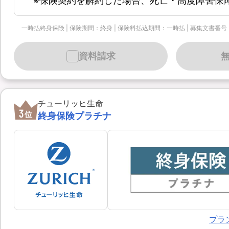
※保険契約を解約した場合、死亡・高度障害保
一時払終身保険 | 保険期間：終身 | 保険料払込期間：一時払 | 募集文書番号：個-90
資料請求
チューリッヒ生命
3
位
終身保険プラチナ
プラ