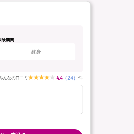
保険期間
終身
4.4
（
24
）
件
みんなの口コミ