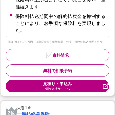
涯続きます。
保険料払込期間中の解約払戻金を抑制する
ことにより、お手頃な保険料を実現しまし
た。
保険金額：300万円 | 口座振替扱 | 保険期間：終身 | 保険料払込期間：終身
資料請求
無料で相談予約
見積り・申込み
保険会社サイトへ
太陽生命
2
位
一時払終身保険