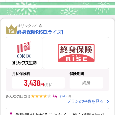
オリックス生命
1
位
終身保険RISE[ライズ]
月払保険料
保険期間
3,438
終身
円
4.4
みんなの口コミ
（
24
）
件
プランの中身を見る
保険料が上がることなく、死亡保障が一生