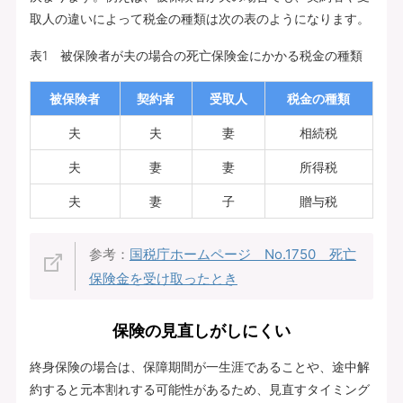
取人の違いによって税金の種類は次の表のようになります。
表1 被保険者が夫の場合の死亡保険金にかかる税金の種類
被保険者
契約者
受取人
税金の種類
夫
夫
妻
相続税
夫
妻
妻
所得税
夫
妻
子
贈与税
参考：
国税庁ホームページ No.1750 死亡
保険金を受け取ったとき
保険の見直しがしにくい
終身保険の場合は、保障期間が一生涯であることや、途中解
約すると元本割れする可能性があるため、見直すタイミング