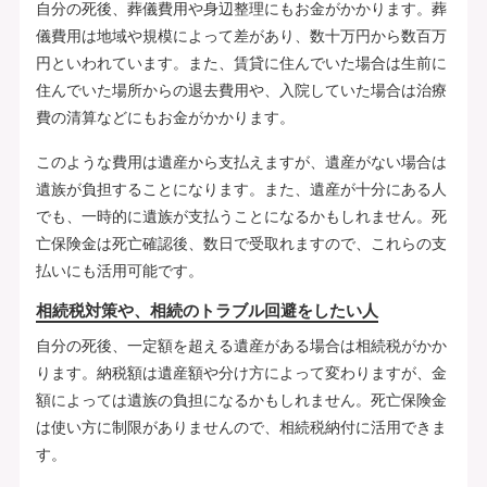
自分の死後、葬儀費用や身辺整理にもお金がかかります。葬
儀費用は地域や規模によって差があり、数十万円から数百万
円といわれています。また、賃貸に住んでいた場合は生前に
住んでいた場所からの退去費用や、入院していた場合は治療
費の清算などにもお金がかかります。
このような費用は遺産から支払えますが、遺産がない場合は
遺族が負担することになります。また、遺産が十分にある人
でも、一時的に遺族が支払うことになるかもしれません。死
亡保険金は死亡確認後、数日で受取れますので、これらの支
払いにも活用可能です。
相続税対策や、相続のトラブル回避をしたい人
自分の死後、一定額を超える遺産がある場合は相続税がかか
ります。納税額は遺産額や分け方によって変わりますが、金
額によっては遺族の負担になるかもしれません。死亡保険金
は使い方に制限がありませんので、相続税納付に活用できま
す。