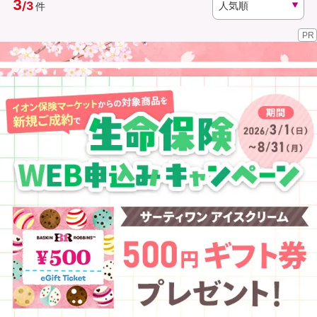
3
/
3
件
PR
資料請求
訪問相談
（無料）
（無料）
イオンカード会員さま専用保険