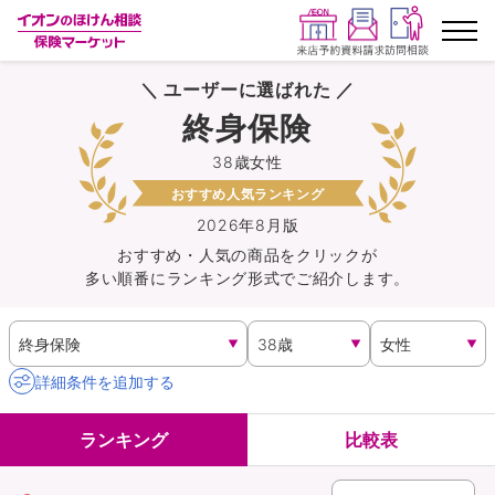
＼ ユーザーに選ばれた ／
ランキングから探す
終身保険
38歳女性
保険を比較する
おすすめ人気ランキング
保険会社から探す
2026年8月版
おすすめ・人気の商品を
クリック
が
多い順番にランキング形式でご紹介します。
イオンカード会員さま専用保険
キャンペーン一覧
詳細条件を追加する
コラム
ランキング
比較表
イオングループ従業員さま向け