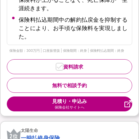
涯続きます。
保険料払込期間中の解約払戻金を抑制する
ことにより、お手頃な保険料を実現しまし
た。
保険金額：300万円 | 口座振替扱 | 保険期間：終身 | 保険料払込期間：終身
資料請求
無料で相談予約
見積り・申込み
保険会社サイトへ
太陽生命
2
位
一時払終身保険