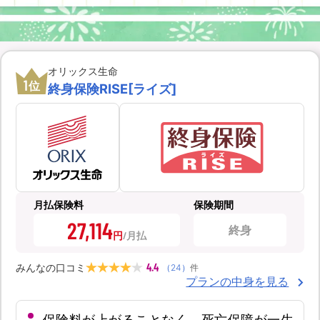
オリックス生命
1
位
終身保険RISE[ライズ]
月払保険料
保険期間
27,114
終身
円
4.4
みんなの口コミ
（
24
）
件
プランの中身を見る
保険料が上がることなく、死亡保障が一生