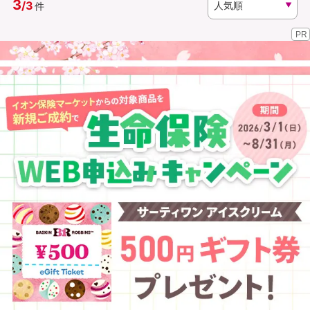
3
/
3
件
PR
資料請求
訪問相談
（無料）
（無料）
イオンカード会員さま専用保険