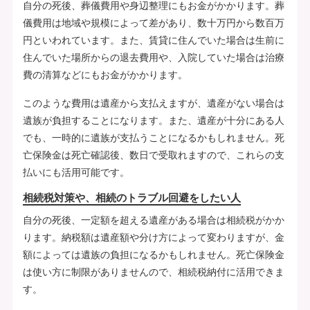
自分の死後、葬儀費用や身辺整理にもお金がかかります。葬
儀費用は地域や規模によって差があり、数十万円から数百万
円といわれています。また、賃貸に住んでいた場合は生前に
住んでいた場所からの退去費用や、入院していた場合は治療
費の清算などにもお金がかかります。
このような費用は遺産から支払えますが、遺産がない場合は
遺族が負担することになります。また、遺産が十分にある人
でも、一時的に遺族が支払うことになるかもしれません。死
亡保険金は死亡確認後、数日で受取れますので、これらの支
払いにも活用可能です。
相続税対策や、相続のトラブル回避をしたい人
自分の死後、一定額を超える遺産がある場合は相続税がかか
ります。納税額は遺産額や分け方によって変わりますが、金
額によっては遺族の負担になるかもしれません。死亡保険金
は使い方に制限がありませんので、相続税納付に活用できま
す。