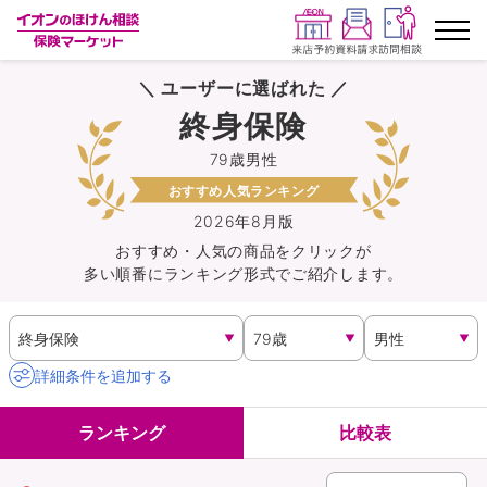
＼ ユーザーに選ばれた ／
ランキングから探す
終身保険
79歳男性
保険を比較する
おすすめ人気ランキング
保険会社から探す
2026年8月版
おすすめ・人気の商品を
クリック
が
多い順番にランキング形式でご紹介します。
イオンカード会員さま専用保険
キャンペーン一覧
詳細条件を追加する
コラム
ランキング
比較表
イオングループ従業員さま向け