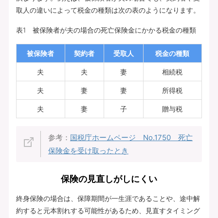
取人の違いによって税金の種類は次の表のようになります。
表1 被保険者が夫の場合の死亡保険金にかかる税金の種類
被保険者
契約者
受取人
税金の種類
夫
夫
妻
相続税
夫
妻
妻
所得税
夫
妻
子
贈与税
参考：
国税庁ホームページ No.1750 死亡
保険金を受け取ったとき
保険の見直しがしにくい
終身保険の場合は、保障期間が一生涯であることや、途中解
約すると元本割れする可能性があるため、見直すタイミング