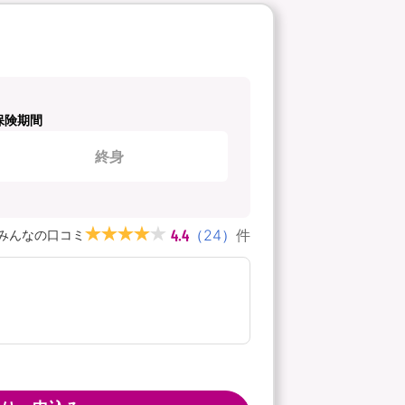
保険期間
終身
4.4
（
24
）
件
みんなの口コミ