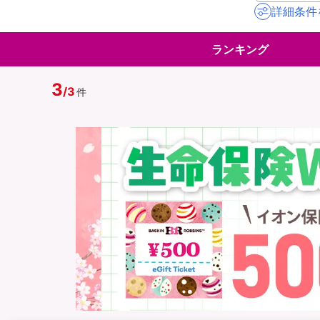
詳細条件
地震保険
ペット保険
ランキング
イオンカード会員さ
スマホ保険
専用保険（損害保険
3
/
3
件