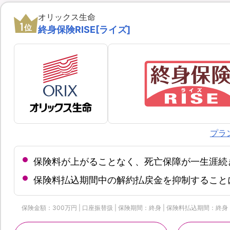
オリックス生命
1
位
終身保険RISE[ライズ]
プラ
保険料が上がることなく、死亡保障が一生涯続
保険料払込期間中の解約払戻金を抑制すること
保険金額：300万円 | 口座振替扱 | 保険期間：終身 | 保険料払込期間：終身