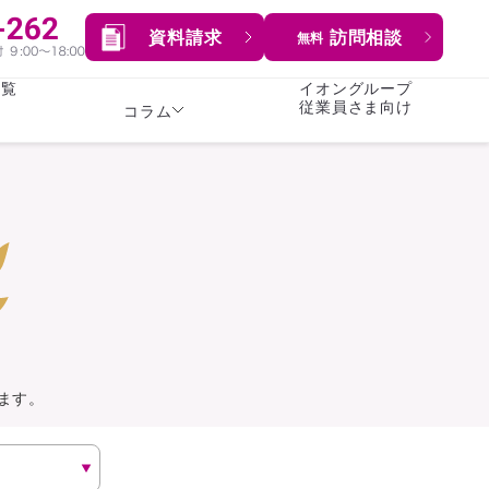
資料請求
訪問相談
無料
一覧
イオングループ
従業員さま向け
コラム
女性
険
険
就業不能保険
就業不能保険
暮らし
険
介護・認知症保険
持病がある方向け
症保険
生命保険
コラム全てを見る
方向け
イオンカード会員さま
専用保険（生命保険）
ます。
総合ランキングを見る
傷害保険