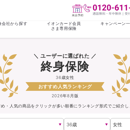
険会社から探す
イオンカード会員
キャンペーン
さま専用保険
保険(その他)
お金
＼ ユーザーに選ばれた ／
がん保険
がん保険
女性医療保
女性医療保
終身保険
ライフステージ
心配事
終身保険
収入保障保
収入保障保険
介護・認知
36歳女性
おすすめ人気ランキング
持病がある方向け
持病がある
医療保険
がん保険
2026年8月版
すめ・人気の商品を
クリック
が
多い順番にランキング形式でご紹介し
自転車保険
火災保険