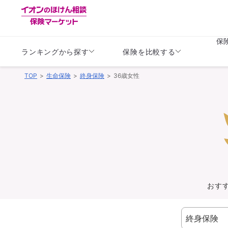
保
ランキングから探す
保険を比較する
TOP
生命保険
終身保険
36歳女性
生命保険
生命保険
保険（医療保険）
保険（自動車保険）
生命保険
生命保険
医療保険
医療保険
健康
子供
学資保険
定期保険
定期保険
終身保険
持病がある方向け
個人年金保険
持病がある方向け
生命保険
持病がある方向け
医療保険
がん保険
おす
損害保険
損害保険
自動車保険
自動車保険
バイク保険