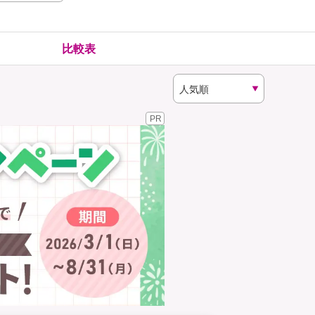
険
ゴルファー保険
比較表
PR