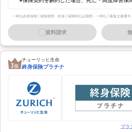
※保険契約を解約した場合、死亡・高度障害保
一時払終身保険 | 保険期間：終身 | 保険料払込期間：一時払 | 募集文書番号：個-90
資料請求
チューリッヒ生命
3
位
終身保険プラチナ
プラ