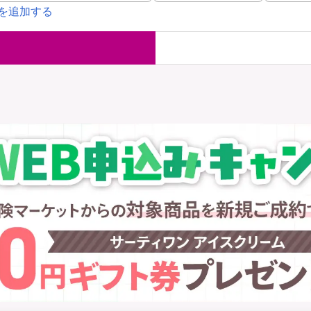
を追加する
国内旅行保険
海外旅行保
ま
WAON POINT還元型保険
）