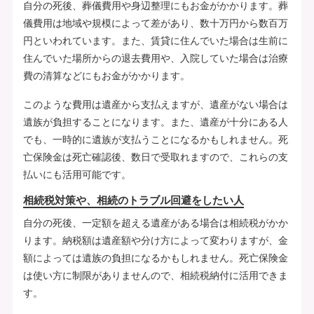
自分の死後、葬儀費用や身辺整理にもお金がかかります。葬
儀費用は地域や規模によって差があり、数十万円から数百万
円といわれています。また、賃貸に住んでいた場合は生前に
住んでいた場所からの退去費用や、入院していた場合は治療
費の清算などにもお金がかかります。
このような費用は遺産から支払えますが、遺産がない場合は
遺族が負担することになります。また、遺産が十分にある人
でも、一時的に遺族が支払うことになるかもしれません。死
亡保険金は死亡確認後、数日で受取れますので、これらの支
払いにも活用可能です。
相続税対策や、相続のトラブル回避をしたい人
自分の死後、一定額を超える遺産がある場合は相続税がかか
ります。納税額は遺産額や分け方によって変わりますが、金
額によっては遺族の負担になるかもしれません。死亡保険金
は使い方に制限がありませんので、相続税納付に活用できま
す。