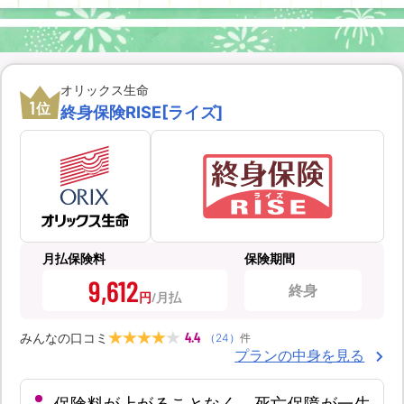
オリックス生命
1
位
終身保険RISE[ライズ]
月払保険料
保険期間
9,612
終身
円
4.4
みんなの口コミ
（
24
）
件
プランの中身を見る
保険料が上がることなく、死亡保障が一生