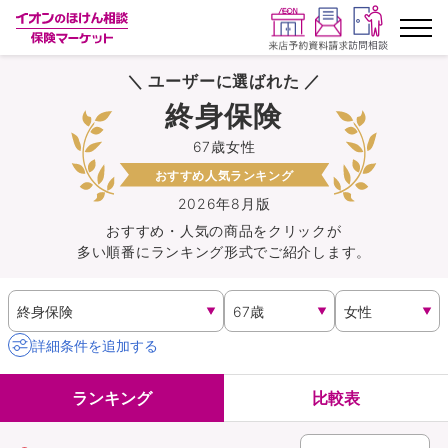
＼ ユーザーに選ばれた ／
ランキングから探す
終身保険
67歳女性
保険を比較する
おすすめ人気ランキング
保険会社から探す
2026年8月版
おすすめ・人気の商品を
クリック
が
多い順番にランキング形式でご紹介します。
イオンカード会員さま専用保険
キャンペーン一覧
詳細条件を追加する
コラム
ランキング
比較表
イオングループ従業員さま向け