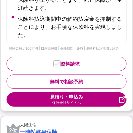
涯続きます。
保険料払込期間中の解約払戻金を抑制する
ことにより、お手頃な保険料を実現しまし
た。
保険金額：300万円 | 口座振替扱 | 保険期間：終身 | 保険料払込期間：終身
資料請求
無料で相談予約
見積り・申込み
保険会社サイトへ
太陽生命
2
位
一時払終身保険