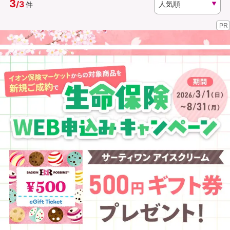
3
/
3
件
PR
資料請求
訪問相談
（無料）
（無料）
イオンカード会員さま専用保険