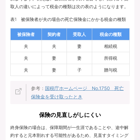
取人の違いによって税金の種類は次の表のようになります。
表1 被保険者が夫の場合の死亡保険金にかかる税金の種類
被保険者
契約者
受取人
税金の種類
夫
夫
妻
相続税
夫
妻
妻
所得税
夫
妻
子
贈与税
参考：
国税庁ホームページ No.1750 死亡
保険金を受け取ったとき
保険の見直しがしにくい
終身保険の場合は、保障期間が一生涯であることや、途中解
約すると元本割れする可能性があるため、見直すタイミング