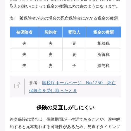
取人の違いによって税金の種類は次の表のようになります。
表1 被保険者が夫の場合の死亡保険金にかかる税金の種類
被保険者
契約者
受取人
税金の種類
夫
夫
妻
相続税
夫
妻
妻
所得税
夫
妻
子
贈与税
参考：
国税庁ホームページ No.1750 死亡
保険金を受け取ったとき
保険の見直しがしにくい
終身保険の場合は、保障期間が一生涯であることや、途中解
約すると元本割れする可能性があるため、見直すタイミング