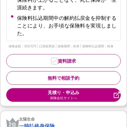
涯続きます。
保険料払込期間中の解約払戻金を抑制する
ことにより、お手頃な保険料を実現しまし
た。
保険金額：300万円 | 口座振替扱 | 保険期間：終身 | 保険料払込期間：終身
資料請求
無料で相談予約
見積り・申込み
保険会社サイトへ
太陽生命
2
位
一時払終身保険