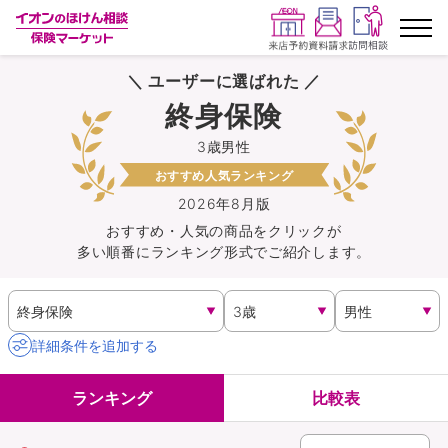
＼ ユーザーに選ばれた ／
ランキングから探す
終身保険
3歳男性
保険を比較する
おすすめ人気ランキング
保険会社から探す
2026年8月版
おすすめ・人気の商品を
クリック
が
多い順番にランキング形式でご紹介します。
イオンカード会員さま専用保険
キャンペーン一覧
詳細条件を追加する
コラム
ランキング
比較表
イオングループ従業員さま向け