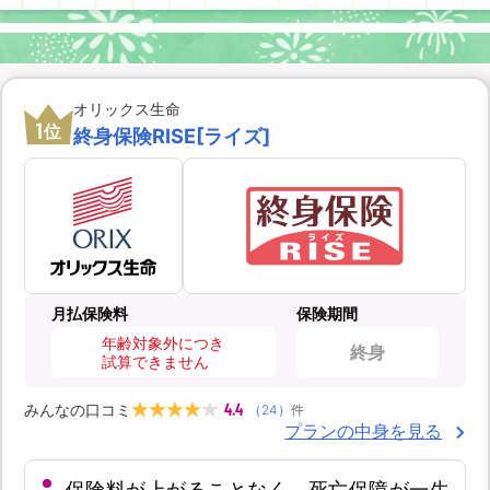
オリックス生命
1
位
終身保険RISE[ライズ]
月払保険料
保険期間
年齢対象外につき
終身
試算できません
4.4
みんなの口コミ
（
24
）
件
プランの中身を見る
保険料が上がることなく、死亡保障が一生