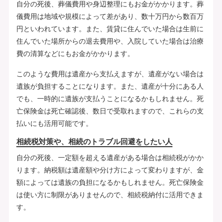
自分の死後、葬儀費用や身辺整理にもお金がかかります。葬
儀費用は地域や規模によって差があり、数十万円から数百万
円といわれています。また、賃貸に住んでいた場合は生前に
住んでいた場所からの退去費用や、入院していた場合は治療
費の清算などにもお金がかかります。
このような費用は遺産から支払えますが、遺産がない場合は
遺族が負担することになります。また、遺産が十分にある人
でも、一時的に遺族が支払うことになるかもしれません。死
亡保険金は死亡確認後、数日で受取れますので、これらの支
払いにも活用可能です。
相続税対策や、相続のトラブル回避をしたい人
自分の死後、一定額を超える遺産がある場合は相続税がかか
ります。納税額は遺産額や分け方によって変わりますが、金
額によっては遺族の負担になるかもしれません。死亡保険金
は使い方に制限がありませんので、相続税納付に活用できま
す。