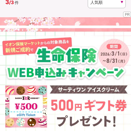
3
/
3
件
PR
資料請求
訪問相談
（無料）
（無料）
イオンカード会員さま専用保険