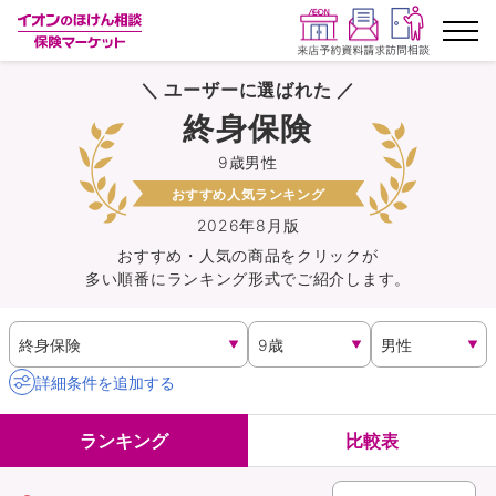
＼ ユーザーに選ばれた ／
ランキングから探す
終身保険
9歳男性
保険を比較する
おすすめ人気ランキング
保険会社から探す
2026年8月版
おすすめ・人気の商品を
クリック
が
多い順番にランキング形式でご紹介します。
イオンカード会員さま専用保険
キャンペーン一覧
詳細条件を追加する
コラム
ランキング
比較表
イオングループ従業員さま向け