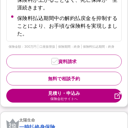
涯続きます。
保険料払込期間中の解約払戻金を抑制する
ことにより、お手頃な保険料を実現しまし
た。
保険金額：300万円 | 口座振替扱 | 保険期間：終身 | 保険料払込期間：終身
資料請求
無料で相談予約
見積り・申込み
保険会社サイトへ
太陽生命
2
位
一時払終身保険