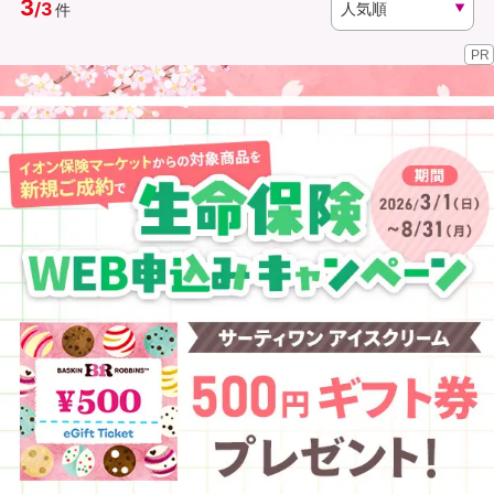
3
/
3
件
PR
資料請求
訪問相談
（無料）
（無料）
イオンカード会員さま専用保険