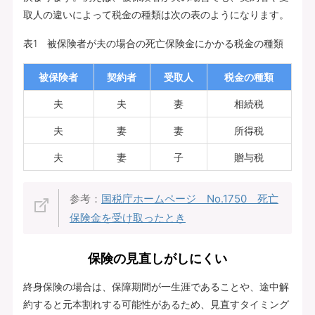
取人の違いによって税金の種類は次の表のようになります。
表1 被保険者が夫の場合の死亡保険金にかかる税金の種類
被保険者
契約者
受取人
税金の種類
夫
夫
妻
相続税
夫
妻
妻
所得税
夫
妻
子
贈与税
参考：
国税庁ホームページ No.1750 死亡
保険金を受け取ったとき
保険の見直しがしにくい
終身保険の場合は、保障期間が一生涯であることや、途中解
約すると元本割れする可能性があるため、見直すタイミング