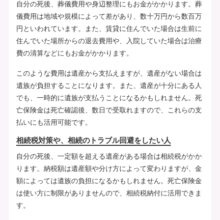
自分の死後、葬儀費用や身辺整理にもお金がかかります。葬
儀費用は地域や規模によって差があり、数十万円から数百万
円といわれています。また、賃貸に住んでいた場合は生前に
住んでいた場所からの退去費用や、入院していた場合は治療
費の清算などにもお金がかかります。
このような費用は遺産から支払えますが、遺産がない場合は
遺族が負担することになります。また、遺産が十分にある人
でも、一時的に遺族が支払うことになるかもしれません。死
亡保険金は死亡確認後、数日で受取れますので、これらの支
払いにも活用可能です。
相続税対策や、相続のトラブル回避をしたい人
自分の死後、一定額を超える遺産がある場合は相続税がかか
ります。納税額は遺産額や分け方によって変わりますが、金
額によっては遺族の負担になるかもしれません。死亡保険金
は使い方に制限がありませんので、相続税納付に活用できま
す。