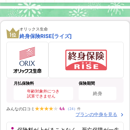
オリックス生命
1
位
終身保険RISE[ライズ]
月払保険料
保険期間
年齢対象外につき
終身
試算できません
4.4
みんなの口コミ
（
24
）
件
プランの中身を見る
保険料が上がることなく、死亡保障が一生