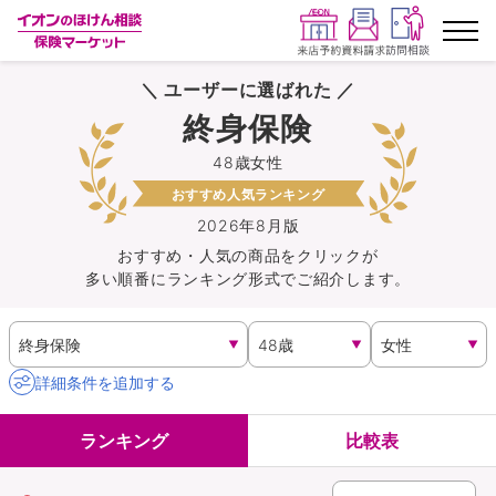
＼ ユーザーに選ばれた ／
ランキングから探す
終身保険
48歳女性
保険を比較する
おすすめ人気ランキング
保険会社から探す
2026年8月版
おすすめ・人気の商品を
クリック
が
多い順番にランキング形式でご紹介します。
イオンカード会員さま専用保険
キャンペーン一覧
詳細条件を追加する
コラム
ランキング
比較表
イオングループ従業員さま向け