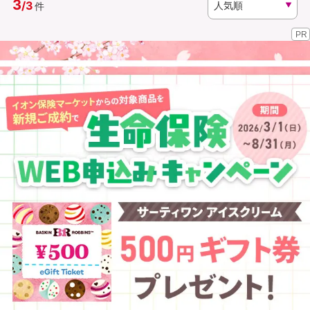
3
/
3
件
PR
資料請求
訪問相談
（無料）
（無料）
イオンカード会員さま専用保険