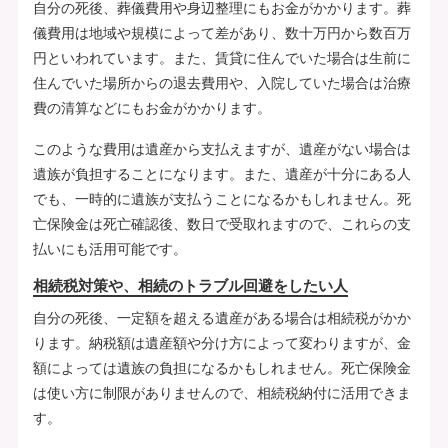
自分の死後、葬儀費用や身辺整理にもお金がかかります。葬
儀費用は地域や規模によって差があり、数十万円から数百万
円といわれています。また、賃貸に住んでいた場合は生前に
住んでいた場所からの退去費用や、入院していた場合は治療
費の清算などにもお金がかかります。
このような費用は遺産から支払えますが、遺産がない場合は
遺族が負担することになります。また、遺産が十分にある人
でも、一時的に遺族が支払うことになるかもしれません。死
亡保険金は死亡確認後、数日で受取れますので、これらの支
払いにも活用可能です。
相続税対策や、相続のトラブル回避をしたい人
自分の死後、一定額を超える遺産がある場合は相続税がかか
ります。納税額は遺産額や分け方によって変わりますが、金
額によっては遺族の負担になるかもしれません。死亡保険金
は使い方に制限がありませんので、相続税納付に活用できま
す。