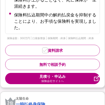
涯続きます。
保険料払込期間中の解約払戻金を抑制する
ことにより、お手頃な保険料を実現しまし
た。
保険金額：300万円 | 口座振替扱 | 保険期間：終身 | 保険料払込期間：終身
資料請求
無料で相談予約
見積り・申込み
保険会社サイトへ
太陽生命
2
位
一時払終身保険