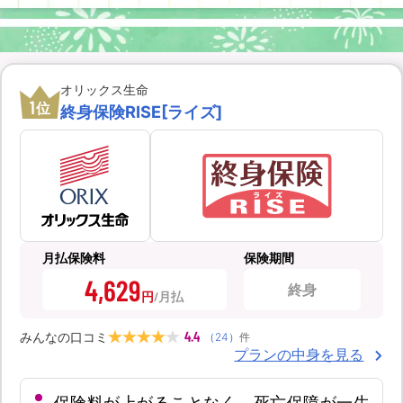
オリックス生命
1
位
終身保険RISE[ライズ]
月払保険料
保険期間
4,629
終身
円
4.4
みんなの口コミ
（
24
）
件
プランの中身を見る
保険料が上がることなく、死亡保障が一生