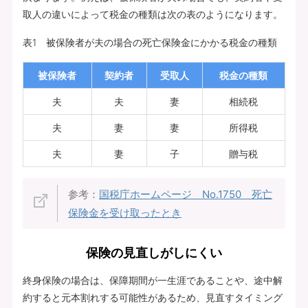
取人の違いによって税金の種類は次の表のようになります。
表1 被保険者が夫の場合の死亡保険金にかかる税金の種類
被保険者
契約者
受取人
税金の種類
夫
夫
妻
相続税
夫
妻
妻
所得税
夫
妻
子
贈与税
参考：
国税庁ホームページ No.1750 死亡
保険金を受け取ったとき
保険の見直しがしにくい
終身保険の場合は、保障期間が一生涯であることや、途中解
約すると元本割れする可能性があるため、見直すタイミング